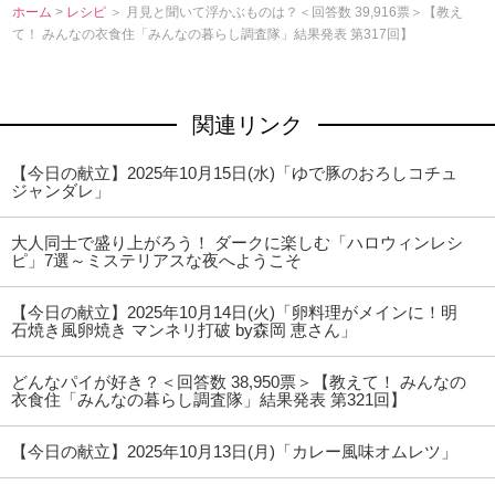
ホーム
>
レシピ
＞ 月見と聞いて浮かぶものは？＜回答数 39,916票＞【教え
て！ みんなの衣食住「みんなの暮らし調査隊」結果発表 第317回】
関連リンク
【今日の献立】2025年10月15日(水)「ゆで豚のおろしコチュ
ジャンダレ」
大人同士で盛り上がろう！ ダークに楽しむ「ハロウィンレシ
ピ」7選～ミステリアスな夜へようこそ
【今日の献立】2025年10月14日(火)「卵料理がメインに！明
石焼き風卵焼き マンネリ打破 by森岡 恵さん」
どんなパイが好き？＜回答数 38,950票＞【教えて！ みんなの
衣食住「みんなの暮らし調査隊」結果発表 第321回】
【今日の献立】2025年10月13日(月)「カレー風味オムレツ」