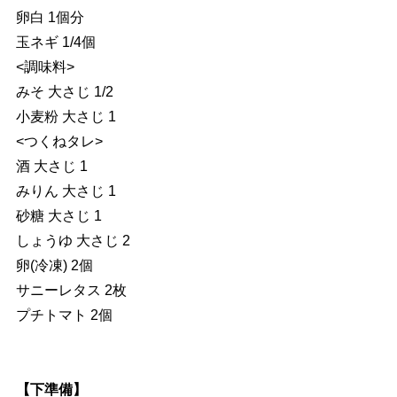
卵白 1個分
玉ネギ 1/4個
<調味料>
みそ 大さじ 1/2
小麦粉 大さじ 1
<つくねタレ>
酒 大さじ 1
みりん 大さじ 1
砂糖 大さじ 1
しょうゆ 大さじ 2
卵(冷凍) 2個
サニーレタス 2枚
プチトマト 2個
【下準備】