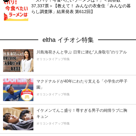
37,337票＞【教えて！ みんなの衣食住「みんなの暮
らし調査隊」結果発表 第612回】
eltha イチオシ特集
川島海荷さんと学ぶ 日常に潜む“人身取引”のリアル
オリコンタイアップ特集
マクドナルドが40年にわたり支える「小学生の甲子
園」
オリコンタイアップ特集
イケメンてんこ盛り！尊すぎる男子の純情ラブに胸
キュン
オリコンタイアップ特集