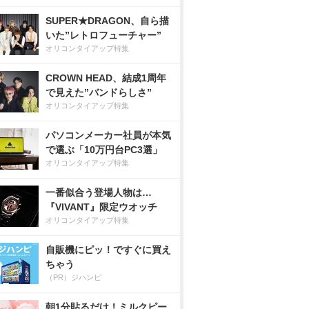
SUPER★DRAGON、自ら描
いた”レトロフューチャー”
オリコンタイアップ特集
CROWN HEAD、結成1周年
で見えた”バンドらしさ”
オリコンタイアップ特集
パソコンメーカー社員が本気
で選ぶ「10万円台PC3選」
オリコンタイアップ特集
一番似合う登場人物は…
『VIVANT』限定ウオッチ
オリコンタイアップ特集
自販機にピッ！ですぐに買え
ちゃう
（PR）ジハンピ
朝1分貼るだけ！ミルクピー