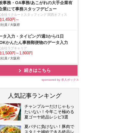
般事務・OA事務/あこがれの大手企業有
企業にて事務スタッフデビュー
式会社リクルートスタッフィング 関西オフィス
1,450円～
社員 / 大阪府
ータ入力・タイピング/週3から/1日
hOKかんたん事務郵便物のデータ入力
式会社ラブキャリア
1,500円～1,800円
社員 / 大阪府
続きはこちら
sponsored by 求人ボックス
人気記事ランキング
チャンプルーだけじゃもっ
たいない！今年こそ極める
夏ゴーヤ絶品レシピ3選
夏バテに負けない！豚肉で
スタミナ補給できる絶品レ