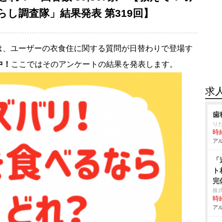
し調査隊」結果発表 第319回】
は、ユーザーの衣食住に関する質問が日替わりで登場す
中！
ここではそのアンケートの結果を発表します。
求
歯
り
時給
アル
「
ト
完
株
時給
アル