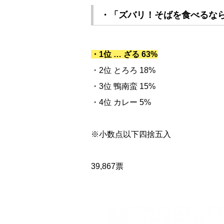
・「ズバリ！そばを食べるな
・1位 … ざる 63%
・2位 とろろ 18%
・3位 鴨南蛮 15%
・4位 カレー 5%
※小数点以下四捨五入
39,867票