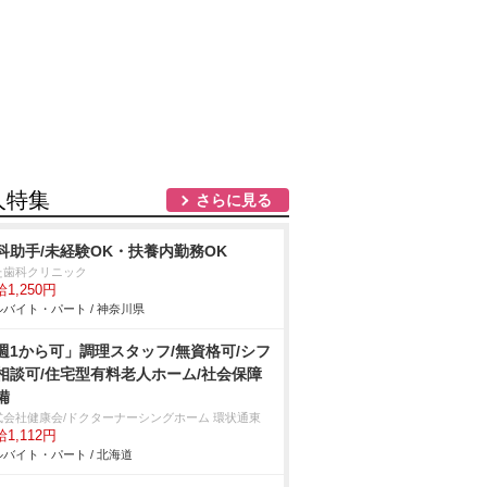
人特集
さらに見る
科助手/未経験OK・扶養内勤務OK
た歯科クリニック
1,250円
バイト・パート / 神奈川県
週1から可」調理スタッフ/無資格可/シフ
相談可/住宅型有料老人ホーム/社会保障
備
式会社健康会/ドクターナーシングホーム 環状通東
1,112円
バイト・パート / 北海道