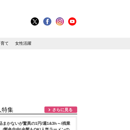
子育て
女性活躍
人特集
さらに見る
品まかないが驚異の1円/週1&3h～/残業
し/髪色自由!金髪もOK/人気ラーメンの