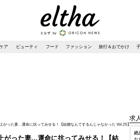
ケア
ビューティ
フード
ファッション
旅行＆おでかけ
ンケア
ダイエット・ボディケア
ヘアスタイル・ヘアアレンジ
求
上がった妻…運命に抗ってみせる！【結婚なんてするんじゃなかった Vol.25】
絶
上がった妻…運命に抗ってみせる！【結
な