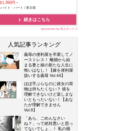
1,350円～
バイト・パート / 東京都
続きはこちら
sponsored by 求人ボックス
人気記事ランキング
義母の便利屋を卒業してノ
ーストレス！ 離婚から始
まる妻と娘の新たな人生に
悔いはなし！【嫁を便利屋
扱いする義母 Vol.44】
ほぼ手ぶらなのに彼女の荷
物は持ちたくない？ 彼を
理解できないけど楽しまな
いともったいない！【あな
たが理解できません
Vol.8】
「あら、ごめんなさい
ね？」って絶対悪いと思っ
てないでしょ…！ 私の畑