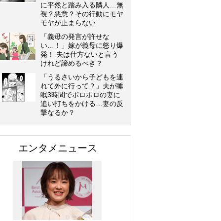
に平然と踏み入る隣人…無
視？悪意？その行動にモヤ
モヤが止まらない
「義母の発言が許せな
い…！」嫁が義母に怒り爆
発！ 夫は仕方ないと言う
けれど諦めるべき？
「うるさいから子どもを連
れて外に行って？」夫が睡
眠3時間でボロボロの妻に
追い打ちをかける…妻の反
撃なるか？
エンタメニュース