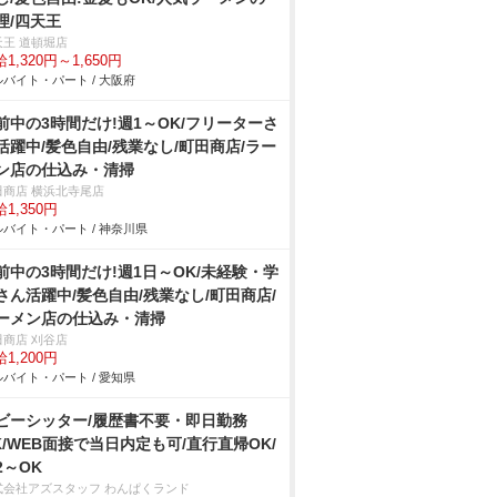
理/四天王
天王 道頓堀店
1,320円～1,650円
バイト・パート / 大阪府
前中の3時間だけ!週1～OK/フリーターさ
活躍中/髪色自由/残業なし/町田商店/ラー
ン店の仕込み・清掃
田商店 横浜北寺尾店
1,350円
バイト・パート / 神奈川県
前中の3時間だけ!週1日～OK/未経験・学
さん活躍中/髪色自由/残業なし/町田商店/
ーメン店の仕込み・清掃
田商店 刈谷店
1,200円
バイト・パート / 愛知県
ビーシッター/履歴書不要・即日勤務
K/WEB面接で当日内定も可/直行直帰OK/
2～OK
式会社アズスタッフ わんぱくランド