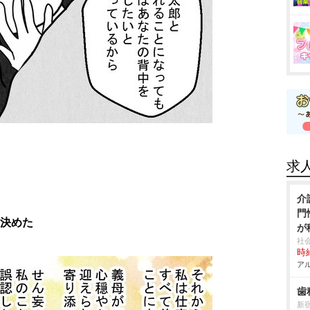
求
介
門
を決めた
が
社
時給
アル
歯
新