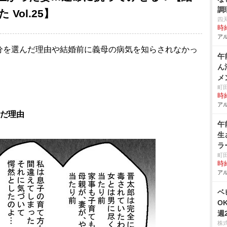
調
Vol.25】
四
時給
アル
分を選んだ理由や結婚前に義母の病気を知らされなかっ
午
ん
メ
町
時給
アル
んだ理由
午
生
ラ
町
時給
アル
ベ
O
週
株