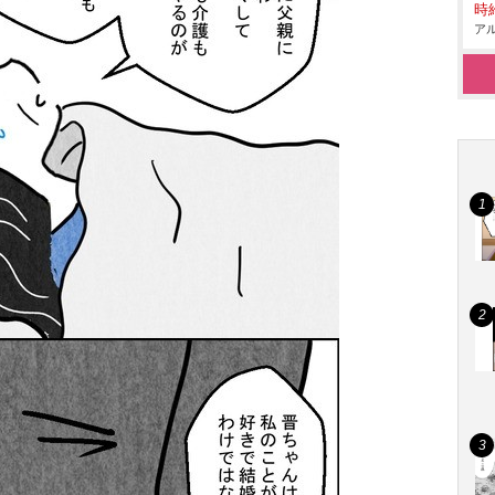
時給
アル