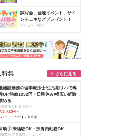
試写会、登壇イベント、サイ
ンチェキなどプレゼント！
プレゼント特集
人特集
さらに見る
護施設勤務の理学療法士/生活期リハで専
性UP/時給1932円・日曜休み/幅広い経験
積める
会医療法人財団 仁医会
1,932円～
バイト・パート / 東京都
科助手/未経験OK・扶養内勤務OK
宿御苑前 初雁歯科クリニック