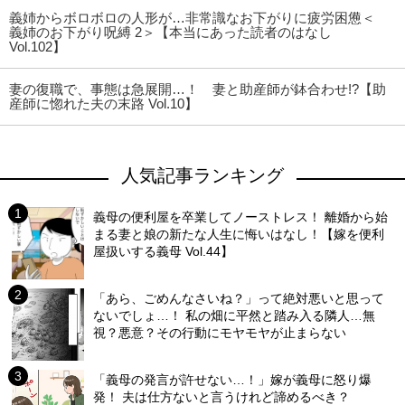
義姉からボロボロの人形が…非常識なお下がりに疲労困憊＜
義姉のお下がり呪縛 2＞【本当にあった読者のはなし
Vol.102】
妻の復職で、事態は急展開…！ 妻と助産師が鉢合わせ!?【助
産師に惚れた夫の末路 Vol.10】
人気記事ランキング
義母の便利屋を卒業してノーストレス！ 離婚から始
まる妻と娘の新たな人生に悔いはなし！【嫁を便利
屋扱いする義母 Vol.44】
「あら、ごめんなさいね？」って絶対悪いと思って
ないでしょ…！ 私の畑に平然と踏み入る隣人…無
視？悪意？その行動にモヤモヤが止まらない
「義母の発言が許せない…！」嫁が義母に怒り爆
発！ 夫は仕方ないと言うけれど諦めるべき？