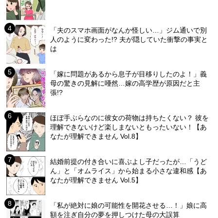
「夫のスマホ画面がなんか怪しい…」ジム通いで別
人のように変わった!? 夫が隠していた衝撃の事実と
は
「嫁に問題があるから息子が目移りしたのよ！」義
母の驚きの見解に唖然…嫁の高学歴が原因だと主
張!?
ほぼ手ぶらなのに彼女の荷物は持ちたくない？ 彼を
理解できないけど楽しまないともったいない！【あ
なたが理解できません Vol.8】
結婚前提の付き合いに喜ぶよし子だったが…「うど
ん」と「オムライス」から始まる小さな違和感【あ
なたが理解できません Vol.5】
「私が絶対に娘の可能性を開花させる…！」娘に高
額を注ぎ自分の夢を押しつけた母の大誤算