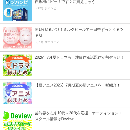
自販機にピッ！ですぐに買えちゃう
（PR）ジハンピ
朝1分貼るだけ！ミルクピールで一日中ずっとうるツ
ヤ肌
（PR）サボリーノ
2026年7月夏ドラマも、注目作＆話題作が勢ぞろい！
【夏アニメ2026】7月期夏の新アニメを一挙紹介！
芸能界を志す10代～20代を応援！オーディション・
スクール情報はDeview