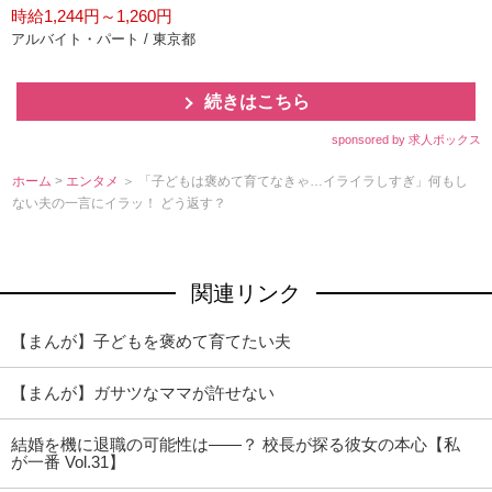
時給1,244円～1,260円
アルバイト・パート / 東京都
続きはこちら
sponsored by 求人ボックス
ホーム
>
エンタメ
＞ 「子どもは褒めて育てなきゃ…イライラしすぎ」何もし
ない夫の一言にイラッ！ どう返す？
関連リンク
【まんが】子どもを褒めて育てたい夫
【まんが】ガサツなママが許せない
結婚を機に退職の可能性は――？ 校長が探る彼女の本心【私
が一番 Vol.31】