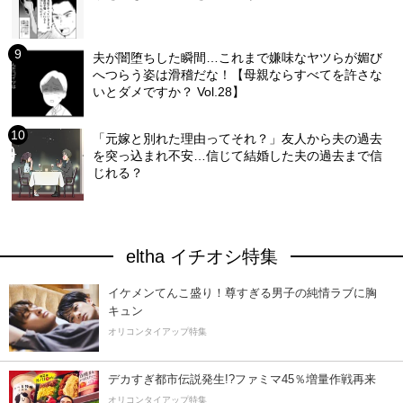
夫が闇堕ちした瞬間…これまで嫌味なヤツらが媚び
へつらう姿は滑稽だな！【母親ならすべてを許さな
いとダメですか？ Vol.28】
「元嫁と別れた理由ってそれ？」友人から夫の過去
を突っ込まれ不安…信じて結婚した夫の過去まで信
じれる？
eltha イチオシ特集
イケメンてんこ盛り！尊すぎる男子の純情ラブに胸
キュン
オリコンタイアップ特集
デカすぎ都市伝説発生!?ファミマ45％増量作戦再来
オリコンタイアップ特集