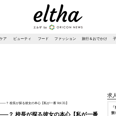
ケア
ビューティ
フード
ファッション
旅行＆おでかけ
ンケア
ダイエット・ボディケア
ヘアスタイル・ヘアアレンジ
求
―？ 校長が探る彼女の本心【私が一番 Vol.31】
「
寮
――？ 校長が探る彼女の本心【私が一番