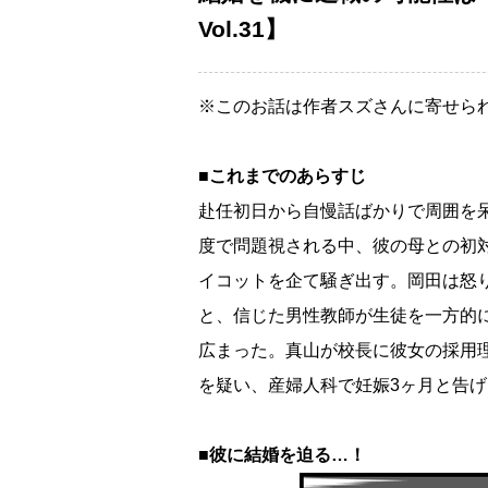
Vol.31】
※このお話は作者スズさんに寄せら
■これまでのあらすじ
赴任初日から自慢話ばかりで周囲を
度で問題視される中、彼の母との初
イコットを企て騒ぎ出す。岡田は怒
と、信じた男性教師が生徒を一方的
広まった。真山が校長に彼女の採用
を疑い、産婦人科で妊娠3ヶ月と告
■彼に結婚を迫る…！