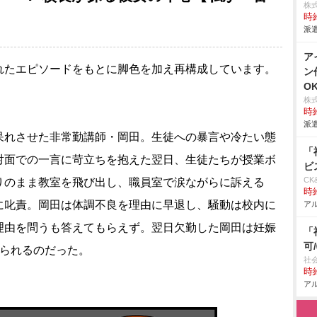
株
時給
派遣
ア
れたエピソードをもとに脚色を加え再構成しています。
ン
O
株
時給
派遣
呆れさせた非常勤講師・岡田。生徒への暴言や冷たい態
「
対面での一言に苛立ちを抱えた翌日、生徒たちが授業ボ
ビ
CK
りのまま教室を飛び出し、職員室で涙ながらに訴える
時給
に叱責。岡田は体調不良を理由に早退し、騒動は校内に
アル
理由を問うも答えてもらえず。翌日欠勤した岡田は妊娠
「
可
げられるのだった。
社
時給
アル