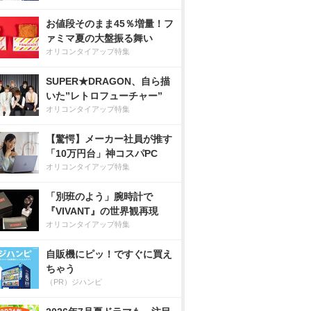
お値段そのまま45％増量！フ
ァミマ夏の大盤振る舞い
オリコンタイアップ特集
SUPER★DRAGON、自ら描
いた”レトロフューチャー”
オリコンタイアップ特集
【驚愕】メーカー社員が推す
「10万円台」神コスパPC
オリコンタイアップ特集
「別班のよう」腕時計で
『VIVANT』の世界観再現
オリコンタイアップ特集
自販機にピッ！ですぐに買え
ちゃう
（PR）ジハンピ