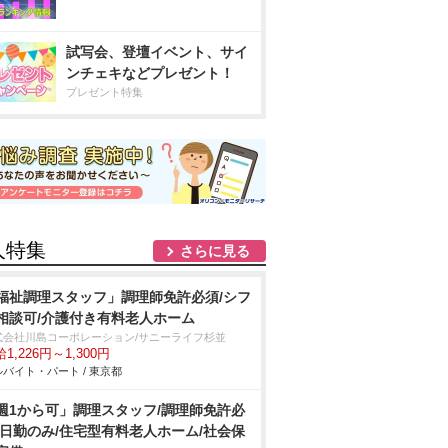
試写会、登壇イベント、サイ
ンチェキなどプレゼント！
プレゼント特集
人特集
さらに見る
福祉調理スタッフ」調理師免許必須/シフ
相談可/介護付き有料老人ホーム
式会社川島コーポレーション/サニーライフ杉並
1,226円～1,300円
バイト・パート / 東京都
週1から可」調理スタッフ/調理師免許必
/日勤のみ/住宅型有料老人ホーム/社会保