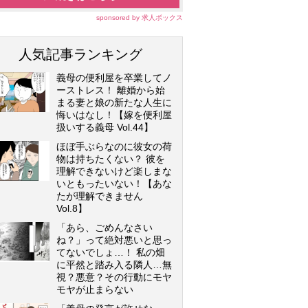
sponsored by 求人ボックス
人気記事ランキング
義母の便利屋を卒業してノ
ーストレス！ 離婚から始
まる妻と娘の新たな人生に
悔いはなし！【嫁を便利屋
扱いする義母 Vol.44】
ほぼ手ぶらなのに彼女の荷
物は持ちたくない？ 彼を
理解できないけど楽しまな
いともったいない！【あな
たが理解できません
Vol.8】
「あら、ごめんなさい
ね？」って絶対悪いと思っ
てないでしょ…！ 私の畑
に平然と踏み入る隣人…無
視？悪意？その行動にモヤ
モヤが止まらない