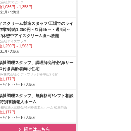
式会社京栄センター
1,086円～1,358円
社員 / 北海道
イスクリーム製造スタッフ/工場でのライ
作業/時給1,250円～/1日5h～・週4日～
K/休憩中アイスクリーム食べ放題
式会社アイズプラス
1,250円～1,563円
社員 / 大阪府
福祉調理スタッフ」調理師免許必須/サー
ス付き高齢者向け住宅
&A 株式会社/ケア・ブリッジ帝塚山2号館
1,177円
バイト・パート / 大阪府
福祉調理スタッフ」無資格可/シフト相談
/特別養護老人ホーム
会福祉法人三篠会/特別養護老人ホーム 松屋茶論
1,177円
バイト・パート / 大阪府
続きはこちら