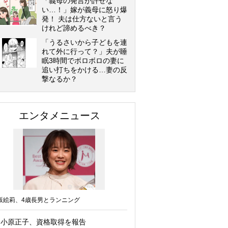
「義母の発言が許せな
い…！」嫁が義母に怒り爆
発！ 夫は仕方ないと言う
けれど諦めるべき？
「うるさいから子どもを連
れて外に行って？」夫が睡
眠3時間でボロボロの妻に
追い打ちをかける…妻の反
撃なるか？
エンタメニュース
坂絵莉、4歳長男とランニング
小原正子、資格取得を報告