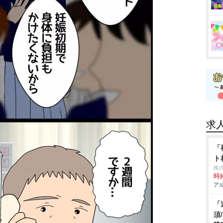
求
「
ト
株
時給
アル
「
須