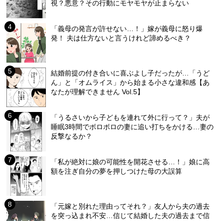
視？悪意？その行動にモヤモヤが止まらない
「義母の発言が許せない…！」嫁が義母に怒り爆
発！ 夫は仕方ないと言うけれど諦めるべき？
結婚前提の付き合いに喜ぶよし子だったが…「うど
ん」と「オムライス」から始まる小さな違和感【あ
なたが理解できません Vol.5】
「うるさいから子どもを連れて外に行って？」夫が
睡眠3時間でボロボロの妻に追い打ちをかける…妻の
反撃なるか？
「私が絶対に娘の可能性を開花させる…！」娘に高
額を注ぎ自分の夢を押しつけた母の大誤算
「元嫁と別れた理由ってそれ？」友人から夫の過去
を突っ込まれ不安…信じて結婚した夫の過去まで信