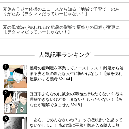
夏休みラジオ体操のニュースから知る「地域で子育て」のあ
りがたみ【ヲタママだっていーじゃない！】
夏の風物詩が失われる!? 酷暑の影響で夏祭りの日程が変更に
【ヲタママだっていーじゃない！】
人気記事ランキング
義母の便利屋を卒業してノーストレス！ 離婚から始
まる妻と娘の新たな人生に悔いはなし！【嫁を便利
屋扱いする義母 Vol.44】
ほぼ手ぶらなのに彼女の荷物は持ちたくない？ 彼を
理解できないけど楽しまないともったいない！【あ
なたが理解できません Vol.8】
「あら、ごめんなさいね？」って絶対悪いと思って
ないでしょ…！ 私の畑に平然と踏み入る隣人…無