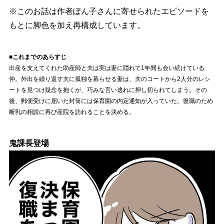
※このお話は作者ぽん子さんに寄せられたエピソードを
もとに脚色を加え再構成しています。
■これまでのあらすじ
出産を支えてくれた助産師と夫は実は妻に隠れて1年間も会い続けている
仲。外出を繰り返す夫に孤独を募らせる妻は、夫のコートから2人分のレシ
ートを見つけ疑念を抱くが、巧みな言い逃れに押し切られてしまう。その
後、郵便受けに届いた封筒には保育園の内定通知が入っていた。復職のため
断乳の相談に再び産院を訪れることを決める。
鬼課長登場