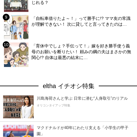
じれる？
「自転車借りたよ～！」って勝手に!? ママ友の常識
が理解できない！ 次に貸してと言ってきたのは…
「育休中でしょ？手伝って！」嫁を好き勝手使う義
母のお願いを断りたい！ 頼みの綱の夫はまさかの無
関心!? 自体は最悪の結末に…
eltha イチオシ特集
川島海荷さんと学ぶ 日常に潜む“人身取引”のリアル
オリコンタイアップ特集
マクドナルドが40年にわたり支える「小学生の甲子
園」