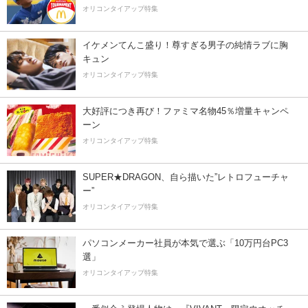
オリコンタイアップ特集
イケメンてんこ盛り！尊すぎる男子の純情ラブに胸
キュン
オリコンタイアップ特集
大好評につき再び！ファミマ名物45％増量キャンペ
ーン
オリコンタイアップ特集
SUPER★DRAGON、自ら描いた”レトロフューチャ
ー”
オリコンタイアップ特集
パソコンメーカー社員が本気で選ぶ「10万円台PC3
選」
オリコンタイアップ特集