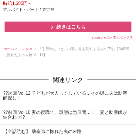
時給1,385円～
アルバイト・パート / 東京都
続きはこちら
sponsored by 求人ボックス
ホーム
>
エンタメ
＞ 「手伝わないと」の裏に見え隠れする夫の下心【助産師
に惚れた夫の末路 Vol.11】
関連リンク
??次回 Vol.12 子どもが大人しくしている…その隙に夫は助産
師探し！
??前回 Vol.10 妻の復職で、事態は急展開…！ 妻と助産師が
鉢合わせ!?
【全話読む】 助産師に惚れた夫の末路