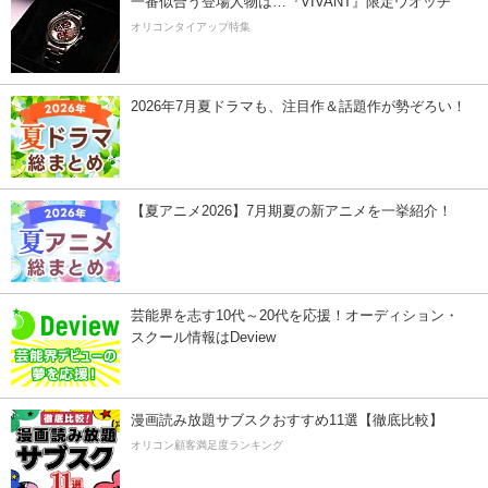
一番似合う登場人物は…『VIVANT』限定ウオッチ
オリコンタイアップ特集
2026年7月夏ドラマも、注目作＆話題作が勢ぞろい！
【夏アニメ2026】7月期夏の新アニメを一挙紹介！
芸能界を志す10代～20代を応援！オーディション・
スクール情報はDeview
漫画読み放題サブスクおすすめ11選【徹底比較】
オリコン顧客満足度ランキング