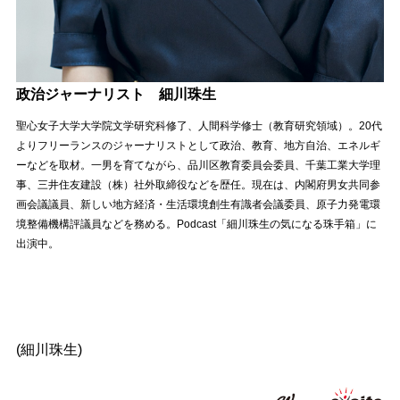
政治ジャーナリスト 細川珠生
聖心女子大学大学院文学研究科修了、人間科学修士（教育研究領域）。20代
よりフリーランスのジャーナリストとして政治、教育、地方自治、エネルギ
ーなどを取材。一男を育てながら、品川区教育委員会委員、千葉工業大学理
事、三井住友建設（株）社外取締役などを歴任。現在は、内閣府男女共同参
画会議議員、新しい地方経済・生活環境創生有識者会議委員、原子力発電環
境整備機構評議員などを務める。Podcast「細川珠生の気になる珠手箱」に
出演中。
(細川珠生)