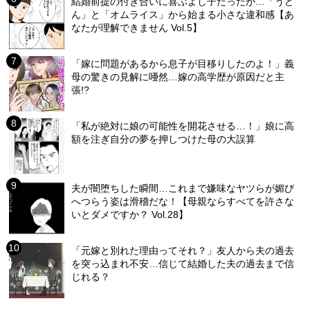
結婚前提の付き合いに喜ぶよし子だったが…「うど
ん」と「オムライス」から始まる小さな違和感【あ
なたが理解できません Vol.5】
「嫁に問題があるから息子が目移りしたのよ！」義
母の驚きの見解に唖然…嫁の高学歴が原因だと主
張!?
「私が絶対に娘の可能性を開花させる…！」娘に高
額を注ぎ自分の夢を押しつけた母の大誤算
夫が闇堕ちした瞬間…これまで嫌味なヤツらが媚び
へつらう姿は滑稽だな！【母親ならすべてを許さな
いとダメですか？ Vol.28】
「元嫁と別れた理由ってそれ？」友人から夫の過去
を突っ込まれ不安…信じて結婚した夫の過去まで信
じれる？