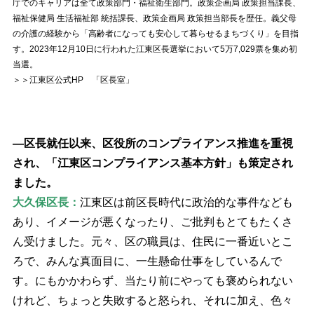
庁でのキャリアは全て政策部門・福祉衛生部門。政策企画局 政策担当課長、
福祉保健局 生活福祉部 統括課長、政策企画局 政策担当部長を歴任。義父母
の介護の経験から「高齢者になっても安心して暮らせるまちづくり」を目指
す。2023年12月10日に行われた江東区長選挙において5万7,029票を集め初
当選。
＞＞江東区公式HP 「区長室」
―区長就任以来、区役所のコンプライアンス推進を重視
され、「江東区コンプライアンス基本方針」も策定され
ました。
大久保区長：
江東区は前区長時代に政治的な事件なども
あり、イメージが悪くなったり、ご批判もとてもたくさ
ん受けました。元々、区の職員は、住民に一番近いとこ
ろで、みんな真面目に、一生懸命仕事をしているんで
す。にもかかわらず、当たり前にやっても褒められない
けれど、ちょっと失敗すると怒られ、それに加え、色々