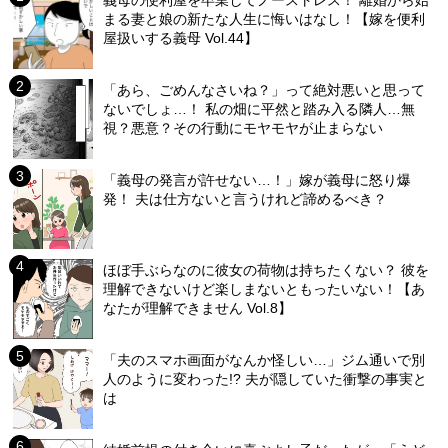
義母の便利屋を卒業してノーストレス！ 離婚から始
まる妻と娘の新たな人生に悔いはなし！【嫁を便利
屋扱いする義母 Vol.44】
「あら、ごめんなさいね？」って絶対悪いと思って
ないでしょ…！ 私の畑に平然と踏み入る隣人…無
視？悪意？その行動にモヤモヤが止まらない
「義母の発言が許せない…！」嫁が義母に怒り爆
発！ 夫は仕方ないと言うけれど諦めるべき？
ほぼ手ぶらなのに彼女の荷物は持ちたくない？ 彼を
理解できないけど楽しまないともったいない！【あ
なたが理解できません Vol.8】
「夫のスマホ画面がなんか怪しい…」ジム通いで別
人のように変わった!? 夫が隠していた衝撃の事実と
は