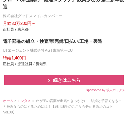
迎
株式会社グッドスマイルカンパニー
月給30万200円～
正社員 / 東京都
電子部品の組立・検査/寮完備/日払い/工場・製造
UTエージェント株式会社AGT東海第一CU
時給1,400円
正社員 / 派遣社員 / 愛知県
続きはこちら
sponsored by 求人ボックス
ホーム
>
エンタメ
＞ わが子の言葉が出馬のきっかけに…結婚と子育てをもっ
と身近なものにするためには？【細川珠生のここなら分かる政治のコト
Vol.38】