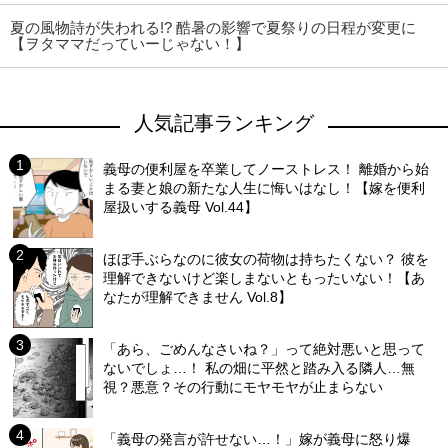
夏の風物詩が失われる!? 酷暑の影響で夏祭りの日程が変更に
【ヲタママだっていーじゃない！】
人気記事ランキング
義母の便利屋を卒業してノーストレス！ 離婚から始
まる妻と娘の新たな人生に悔いはなし！【嫁を便利
屋扱いする義母 Vol.44】
ほぼ手ぶらなのに彼女の荷物は持ちたくない？ 彼を
理解できないけど楽しまないともったいない！【あ
なたが理解できません Vol.8】
「あら、ごめんなさいね？」って絶対悪いと思って
ないでしょ…！ 私の畑に平然と踏み入る隣人…無
視？悪意？その行動にモヤモヤが止まらない
「義母の発言が許せない…！」嫁が義母に怒り爆