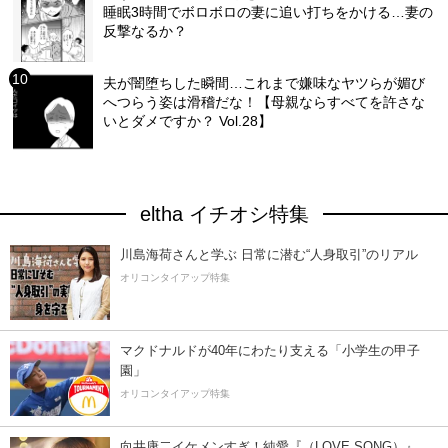
睡眠3時間でボロボロの妻に追い打ちをかける…妻の
反撃なるか？
夫が闇堕ちした瞬間…これまで嫌味なヤツらが媚び
へつらう姿は滑稽だな！【母親ならすべてを許さな
いとダメですか？ Vol.28】
eltha イチオシ特集
川島海荷さんと学ぶ 日常に潜む“人身取引”のリアル
オリコンタイアップ特集
マクドナルドが40年にわたり支える「小学生の甲子
園」
オリコンタイアップ特集
向井康二イケメンすぎ！純愛『（LOVE SONG）』