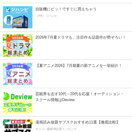
自販機にピッ！ですぐに買えちゃう
（PR）ジハンピ
2026年7月夏ドラマも、注目作＆話題作が勢ぞろい！
【夏アニメ2026】7月期夏の新アニメを一挙紹介！
芸能界を志す10代～20代を応援！オーディション・
スクール情報はDeview
漫画読み放題サブスクおすすめ11選【徹底比較】
オリコン顧客満足度ランキング