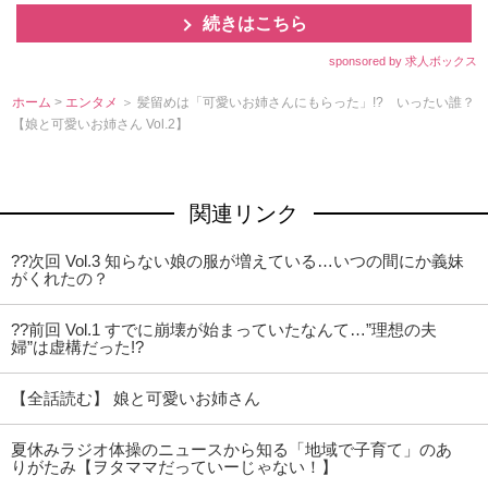
続きはこちら
sponsored by 求人ボックス
ホーム
>
エンタメ
＞ 髪留めは「可愛いお姉さんにもらった」!? いったい誰？
【娘と可愛いお姉さん Vol.2】
関連リンク
??次回 Vol.3 知らない娘の服が増えている…いつの間にか義妹
がくれたの？
??前回 Vol.1 すでに崩壊が始まっていたなんて…”理想の夫
婦”は虚構だった!?
【全話読む】 娘と可愛いお姉さん
夏休みラジオ体操のニュースから知る「地域で子育て」のあ
りがたみ【ヲタママだっていーじゃない！】