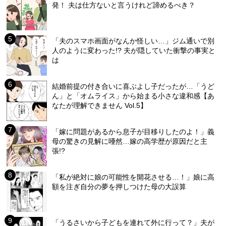
発！ 夫は仕方ないと言うけれど諦めるべき？
「夫のスマホ画面がなんか怪しい…」ジム通いで別
人のように変わった!? 夫が隠していた衝撃の事実と
は
結婚前提の付き合いに喜ぶよし子だったが…「うど
ん」と「オムライス」から始まる小さな違和感【あ
なたが理解できません Vol.5】
「嫁に問題があるから息子が目移りしたのよ！」義
母の驚きの見解に唖然…嫁の高学歴が原因だと主
張!?
「私が絶対に娘の可能性を開花させる…！」娘に高
額を注ぎ自分の夢を押しつけた母の大誤算
「うるさいから子どもを連れて外に行って？」夫が