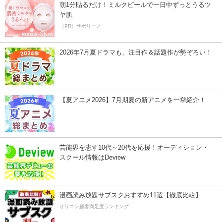
朝1分貼るだけ！ミルクピールで一日中ずっとうるツ
ヤ肌
（PR）サボリーノ
2026年7月夏ドラマも、注目作＆話題作が勢ぞろい！
【夏アニメ2026】7月期夏の新アニメを一挙紹介！
芸能界を志す10代～20代を応援！オーディション・
スクール情報はDeview
漫画読み放題サブスクおすすめ11選【徹底比較】
オリコン顧客満足度ランキング