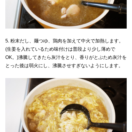
5. 粉末だし、麺つゆ、鶏肉を加えて中火で加熱します。
(生姜を入れているため味付けは普段より少し薄めで
OK。)沸騰してきたら灰汁をとり、香りがとぶため灰汁を
とった後は弱火にし、沸騰させすぎないようにします。