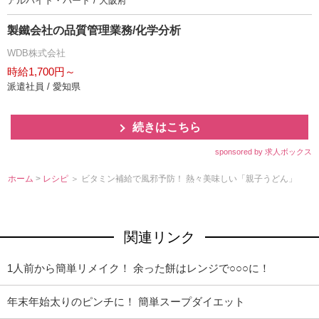
アルバイト・パート / 大阪府
製鐵会社の品質管理業務/化学分析
WDB株式会社
時給1,700円～
派遣社員 / 愛知県
続きはこちら
sponsored by 求人ボックス
ホーム
>
レシピ
＞ ビタミン補給で風邪予防！ 熱々美味しい「親子うどん」
関連リンク
1人前から簡単リメイク！ 余った餅はレンジで○○○に！
年末年始太りのピンチに！ 簡単スープダイエット