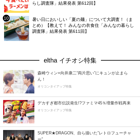
らし調査隊」結果発表 第612回】
暑い日においしい「夏の麺」について大調査！（ま
とめ）【教えて！ みんなの衣食住「みんなの暮らし
調査隊」結果発表 第611回】
eltha イチオシ特集
森崎ウィン×向井康二“両片思い”にキュンが止まら
ん！
オリコンタイアップ特集
デカすぎ都市伝説発生!?ファミマ45％増量作戦再来
オリコンタイアップ特集
SUPER★DRAGON、自ら描いた”レトロフューチャ
ー”