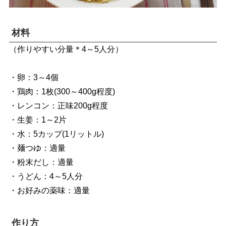
材料
（作りやすい分量＊4～5人分）
・卵：3～4個
・鶏肉：1枚(300～400g程度)
・レンコン：正味200g程度
・生姜：1～2片
・水：5カップ(1リットル)
・麺つゆ：適量
・粉末だし：適量
・うどん：4～5人分
・お好みの薬味：適量
作り方