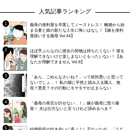
人気記事ランキング
義母の便利屋を卒業してノーストレス！ 離婚から始
まる妻と娘の新たな人生に悔いはなし！【嫁を便利
屋扱いする義母 Vol.44】
ほぼ手ぶらなのに彼女の荷物は持ちたくない？ 彼を
理解できないけど楽しまないともったいない！【あ
なたが理解できません Vol.8】
「あら、ごめんなさいね？」って絶対悪いと思って
ないでしょ…！ 私の畑に平然と踏み入る隣人…無
視？悪意？その行動にモヤモヤが止まらない
「義母の発言が許せない…！」嫁が義母に怒り爆
発！ 夫は仕方ないと言うけれど諦めるべき？
結婚前提の付き合いに喜ぶよし子だったが…「うど