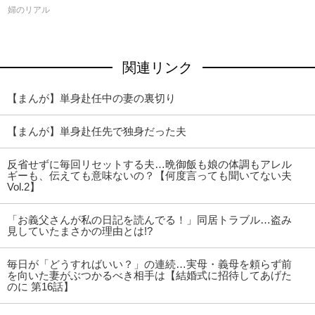
婦のリアル
関連リンク
【まんが】単身赴任中の妻の裏切り
【まんが】単身赴任先で独身だった夫
反省せずに毎回リセットする夫…晩御飯も娘の体調もアレル
ギーも、伝えても意味ないの？【何度言っても聞いてない夫
Vol.2】
「お義父さんが私の日記を読んでる！」同居トラブル…盗み
見していたまさかの理由とは!?
毎日が「どうすればいい？」の連続…実母・義母を頼らず前
を向いた妻がぶつかるべき相手は【結婚式に招待してあげた
のに 第16話】