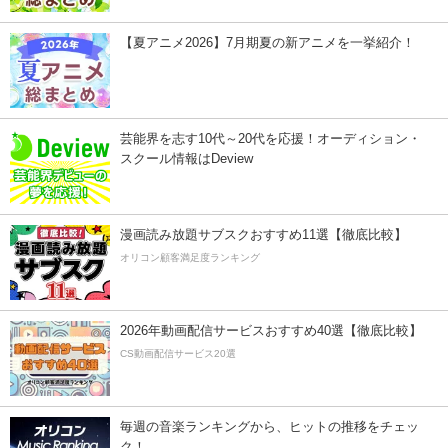
【夏アニメ2026】7月期夏の新アニメを一挙紹介！
芸能界を志す10代～20代を応援！オーディション・
スクール情報はDeview
漫画読み放題サブスクおすすめ11選【徹底比較】
オリコン顧客満足度ランキング
2026年動画配信サービスおすすめ40選【徹底比較】
CS動画配信サービス20選
毎週の音楽ランキングから、ヒットの推移をチェッ
ク！