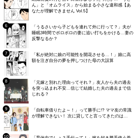
ん」と「オムライス」から始まる小さな違和感【あ
なたが理解できません Vol.5】
「うるさいから子どもを連れて外に行って？」夫が
睡眠3時間でボロボロの妻に追い打ちをかける…妻の
反撃なるか？
「私が絶対に娘の可能性を開花させる…！」娘に高
額を注ぎ自分の夢を押しつけた母の大誤算
「元嫁と別れた理由ってそれ？」友人から夫の過去
を突っ込まれ不安…信じて結婚した夫の過去まで信
じれる？
「自転車借りたよ～！」って勝手に!? ママ友の常識
が理解できない！ 次に貸してと言ってきたのは…
「育休中でしょ？手伝って！」嫁を好き勝手使う義