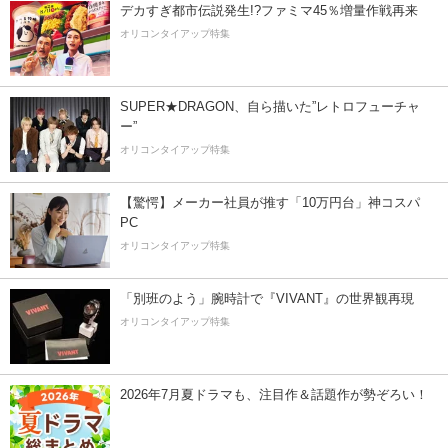
デカすぎ都市伝説発生!?ファミマ45％増量作戦再来
オリコンタイアップ特集
SUPER★DRAGON、自ら描いた”レトロフューチャ
ー”
オリコンタイアップ特集
【驚愕】メーカー社員が推す「10万円台」神コスパ
PC
オリコンタイアップ特集
「別班のよう」腕時計で『VIVANT』の世界観再現
オリコンタイアップ特集
2026年7月夏ドラマも、注目作＆話題作が勢ぞろい！