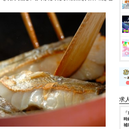
求
「
時
補