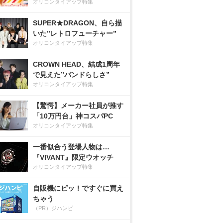
オリコンタイアップ特集
SUPER★DRAGON、自ら描
いた”レトロフューチャー”
オリコンタイアップ特集
CROWN HEAD、結成1周年
で見えた”バンドらしさ”
オリコンタイアップ特集
【驚愕】メーカー社員が推す
「10万円台」神コスパPC
オリコンタイアップ特集
一番似合う登場人物は…
『VIVANT』限定ウオッチ
オリコンタイアップ特集
自販機にピッ！ですぐに買え
ちゃう
（PR）ジハンピ