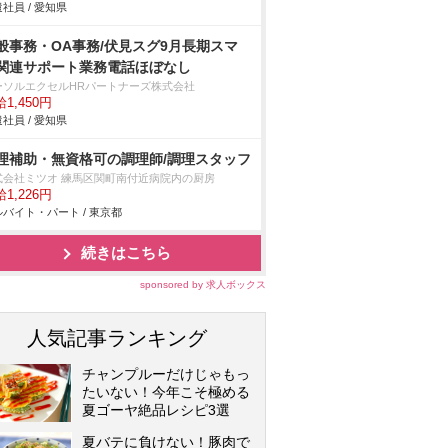
社員 / 愛知県
般事務・OA事務/伏見スグ9月長期スマ
関連サポート業務電話ほぼなし
ーソルエクセルHRパートナーズ株式会社
1,450円
社員 / 愛知県
理補助・無資格可の調理師/調理スタッフ
式会社ミツオ 練馬区関町南付近病院内の厨房
1,226円
バイト・パート / 東京都
続きはこちら
sponsored by 求人ボックス
人気記事ランキング
チャンプルーだけじゃもっ
たいない！今年こそ極める
夏ゴーヤ絶品レシピ3選
夏バテに負けない！豚肉で