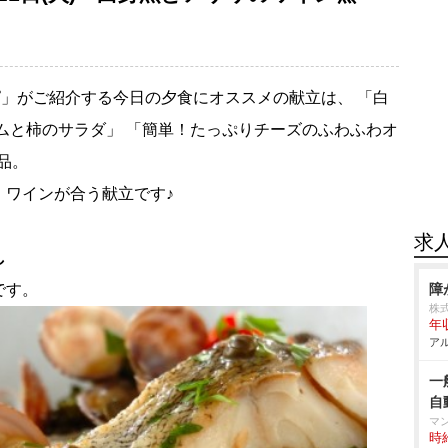
」がご紹介する今日の夕食にオススメの献立は、 「白
ムと柿のサラダ」 「簡単！たっぷりチーズのふわふわオ
3品。
 ワインが合う献立です♪
求
し
です。
障
株
年
アル
一
自
マ
時給