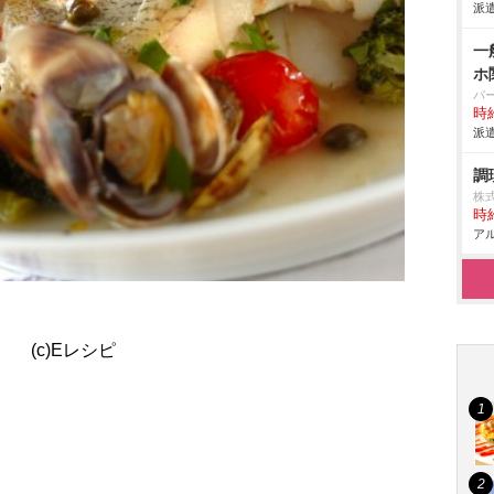
派遣
一
ホ
パ
時給
派遣
調
株
時給
アル
(c)Eレシピ