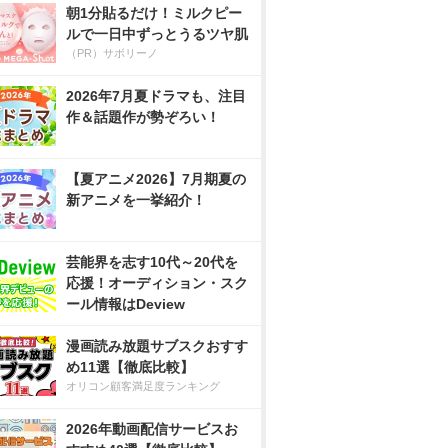
朝1分貼るだけ！ミルクピー
ルで一日中ずっとうるツヤ肌
（PR）サボリーノ
2026年7月夏ドラマも、注目
作＆話題作が勢ぞろい！
【夏アニメ2026】7月期夏の
新アニメを一挙紹介！
芸能界を志す10代～20代を
応援！オーディション・スク
ール情報はDeview
漫画読み放題サブスクおすす
め11選【徹底比較】
オリコン顧客満足度ランキング
2026年動画配信サービスお