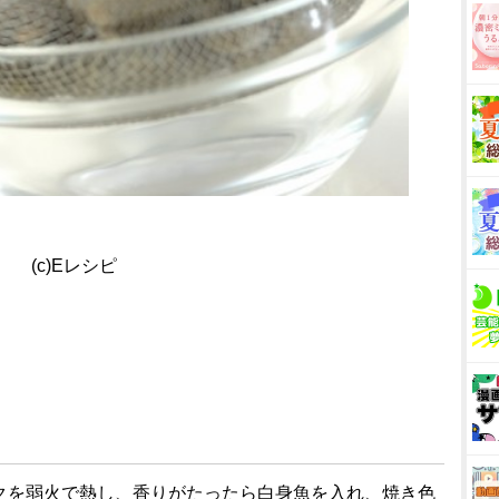
(c)Eレシピ
ニクを弱火で熱し、香りがたったら白身魚を入れ、焼き色