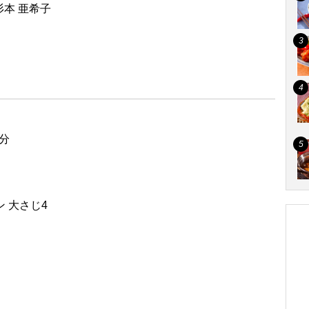
本 亜希子
片分
ン 大さじ4