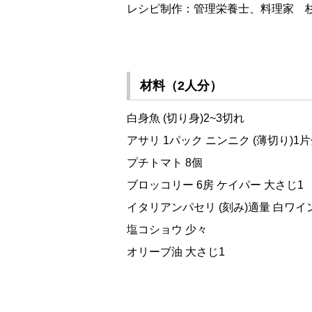
レシピ制作：管理栄養士、料理家 杉
材料（2人分）
白身魚 (切り身)2~3切れ
アサリ 1パック ニンニク (薄切り)1
プチトマト 8個
ブロッコリー 6房 ケイパー 大さじ1
イタリアンパセリ (刻み)適量 白ワイ
塩コショウ 少々
オリーブ油 大さじ1