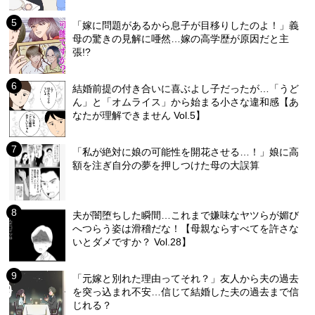
「嫁に問題があるから息子が目移りしたのよ！」義
母の驚きの見解に唖然…嫁の高学歴が原因だと主
張!?
結婚前提の付き合いに喜ぶよし子だったが…「うど
ん」と「オムライス」から始まる小さな違和感【あ
なたが理解できません Vol.5】
「私が絶対に娘の可能性を開花させる…！」娘に高
額を注ぎ自分の夢を押しつけた母の大誤算
夫が闇堕ちした瞬間…これまで嫌味なヤツらが媚び
へつらう姿は滑稽だな！【母親ならすべてを許さな
いとダメですか？ Vol.28】
「元嫁と別れた理由ってそれ？」友人から夫の過去
を突っ込まれ不安…信じて結婚した夫の過去まで信
じれる？