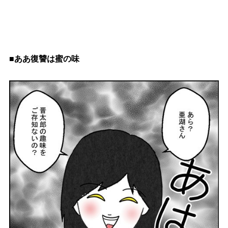
■ああ復讐は蜜の味