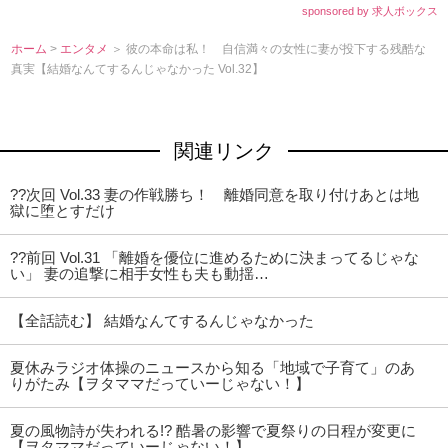
sponsored by 求人ボックス
ホーム
>
エンタメ
＞ 彼の本命は私！ 自信満々の女性に妻が投下する残酷な
真実【結婚なんてするんじゃなかった Vol.32】
関連リンク
??次回 Vol.33 妻の作戦勝ち！ 離婚同意を取り付けあとは地
獄に堕とすだけ
??前回 Vol.31 「離婚を優位に進めるために決まってるじゃな
い」 妻の追撃に相手女性も夫も動揺…
【全話読む】 結婚なんてするんじゃなかった
夏休みラジオ体操のニュースから知る「地域で子育て」のあ
りがたみ【ヲタママだっていーじゃない！】
夏の風物詩が失われる!? 酷暑の影響で夏祭りの日程が変更に
【ヲタママだっていーじゃない！】