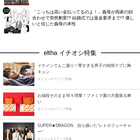
「こっちは高い金払ってるのよ！」義母が両家の顔
合わせで突然豹変!? 結婚式では返金要求まで!? 優し
いと信じた義母の本性
eltha イチオシ特集
イケメンてんこ盛り！尊すぎる男子の純情ラブに胸
キュン
オリコンタイアップ特集
お値段そのまま45％増量！ファミマ夏の大盤振る舞
い
オリコンタイアップ特集
SUPER★DRAGON、自ら描いた”レトロフューチャ
ー”
オリコンタイアップ特集