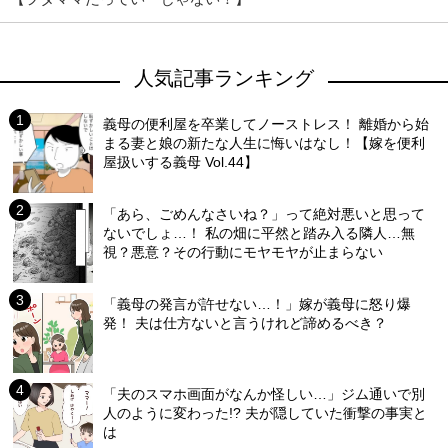
人気記事ランキング
義母の便利屋を卒業してノーストレス！ 離婚から始
まる妻と娘の新たな人生に悔いはなし！【嫁を便利
屋扱いする義母 Vol.44】
「あら、ごめんなさいね？」って絶対悪いと思って
ないでしょ…！ 私の畑に平然と踏み入る隣人…無
視？悪意？その行動にモヤモヤが止まらない
「義母の発言が許せない…！」嫁が義母に怒り爆
発！ 夫は仕方ないと言うけれど諦めるべき？
「夫のスマホ画面がなんか怪しい…」ジム通いで別
人のように変わった!? 夫が隠していた衝撃の事実と
は