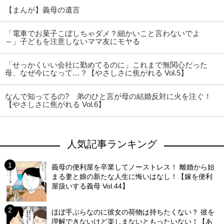
【まんが】義母の遺言
「電車でお菓子こぼしちゃダメ？細かいこと言わないでよ
～」子どもを注意しないママ友にモヤる
「せっかくいい会社に勤めてるのに」これまで無関心だった
母、なぜ今になって…？【やさしさに焦がれる Vol.5】
なんで知ってるの? 弟のひと言が母の結婚反対に火を注ぐ！
【やさしさに焦がれる Vol.6】
人気記事ランキング
義母の便利屋を卒業してノーストレス！ 離婚から始
まる妻と娘の新たな人生に悔いはなし！【嫁を便利
屋扱いする義母 Vol.44】
ほぼ手ぶらなのに彼女の荷物は持ちたくない？ 彼を
理解できないけど楽しまないともったいない！【あ