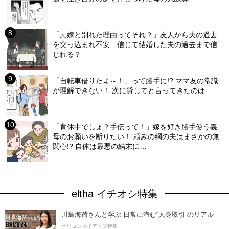
「元嫁と別れた理由ってそれ？」友人から夫の過去
を突っ込まれ不安…信じて結婚した夫の過去まで信
じれる？
「自転車借りたよ～！」って勝手に!? ママ友の常識
が理解できない！ 次に貸してと言ってきたのは…
「育休中でしょ？手伝って！」嫁を好き勝手使う義
母のお願いを断りたい！ 頼みの綱の夫はまさかの無
関心!? 自体は最悪の結末に…
eltha イチオシ特集
川島海荷さんと学ぶ 日常に潜む“人身取引”のリアル
オリコンタイアップ特集