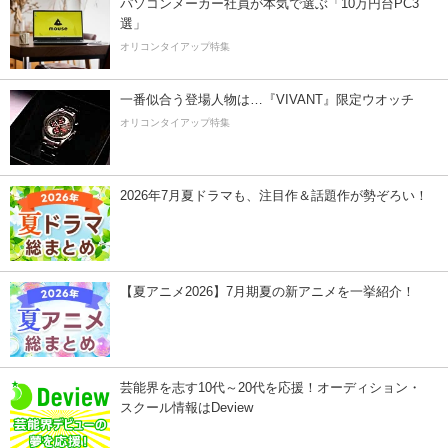
パソコンメーカー社員が本気で選ぶ「10万円台PC3
選」
オリコンタイアップ特集
一番似合う登場人物は…『VIVANT』限定ウオッチ
オリコンタイアップ特集
2026年7月夏ドラマも、注目作＆話題作が勢ぞろい！
【夏アニメ2026】7月期夏の新アニメを一挙紹介！
芸能界を志す10代～20代を応援！オーディション・
スクール情報はDeview