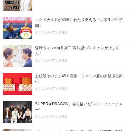
マクドナルドが40年にわたり支える「小学生の甲子
園」
オリコンタイアップ特集
森崎ウィン×向井康二“両片思い”にキュンが止まら
ん！
オリコンタイアップ特集
お値段そのまま45％増量！ファミマ夏の大盤振る舞
い
オリコンタイアップ特集
SUPER★DRAGON、自ら描いた”レトロフューチャ
ー”
オリコンタイアップ特集