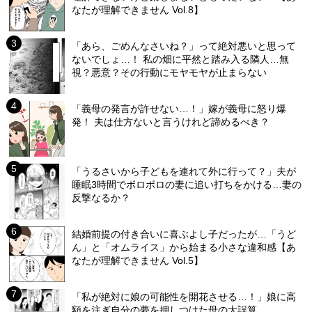
なたが理解できません Vol.8】
「あら、ごめんなさいね？」って絶対悪いと思って
ないでしょ…！ 私の畑に平然と踏み入る隣人…無
視？悪意？その行動にモヤモヤが止まらない
「義母の発言が許せない…！」嫁が義母に怒り爆
発！ 夫は仕方ないと言うけれど諦めるべき？
「うるさいから子どもを連れて外に行って？」夫が
睡眠3時間でボロボロの妻に追い打ちをかける…妻の
反撃なるか？
結婚前提の付き合いに喜ぶよし子だったが…「うど
ん」と「オムライス」から始まる小さな違和感【あ
なたが理解できません Vol.5】
「私が絶対に娘の可能性を開花させる…！」娘に高
額を注ぎ自分の夢を押しつけた母の大誤算