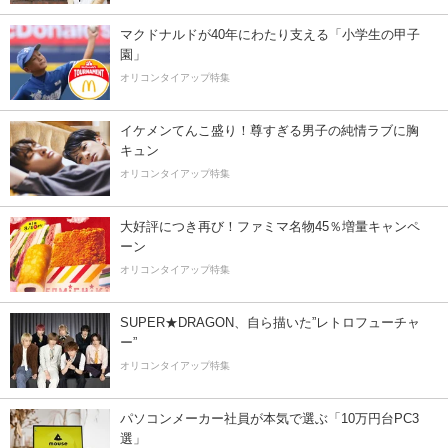
マクドナルドが40年にわたり支える「小学生の甲子
園」
オリコンタイアップ特集
イケメンてんこ盛り！尊すぎる男子の純情ラブに胸
キュン
オリコンタイアップ特集
大好評につき再び！ファミマ名物45％増量キャンペ
ーン
オリコンタイアップ特集
SUPER★DRAGON、自ら描いた”レトロフューチャ
ー”
オリコンタイアップ特集
パソコンメーカー社員が本気で選ぶ「10万円台PC3
選」