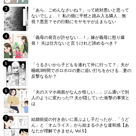
「あら、ごめんなさいね？」って絶対悪いと思って
ないでしょ…！ 私の畑に平然と踏み入る隣人…無
視？悪意？その行動にモヤモヤが止まらない
「義母の発言が許せない…！」嫁が義母に怒り爆
発！ 夫は仕方ないと言うけれど諦めるべき？
「うるさいから子どもを連れて外に行って？」夫が
睡眠3時間でボロボロの妻に追い打ちをかける…妻の
反撃なるか？
「夫のスマホ画面がなんか怪しい…」ジム通いで別
人のように変わった!? 夫が隠していた衝撃の事実と
は
結婚前提の付き合いに喜ぶよし子だったが…「うど
ん」と「オムライス」から始まる小さな違和感【あ
なたが理解できません Vol.5】