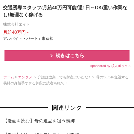
交通誘導スタッフ/月給40万円可能/週1日～OK/重い作業な
し!無理なく稼げる
株式会社エイト
月給40万円～
アルバイト・パート / 東京都
続きはこちら
sponsored by 求人ボックス
ホーム
>
エンタメ
＞ 介護は放棄…でも財産はいただく？ 母のSOSを無視する
義姉の身勝手すぎる算段に読者も絶句！
関連リンク
【漫画を読む】母の遺品を狙う義姉