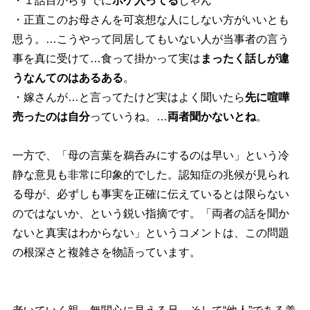
・１話目からすでに
ボケ入ってる
じゃん
・正直このお母さんを可哀想な人にしない方がいいとも
思う。…こうやって同居してもいない人が当事者の言う
事を真に受けて…食って掛かって実は
まったく話しが違
うなんてのはあるある
。
・嫁さんが…と言ってたけど実はよく聞いたら
先に喧嘩
売ったのは自分
っていうね。…
両者聞かないとね
。
一方で、「母の言葉を鵜呑みにするのは早い」という冷
静な意見も非常に印象的でした。認知症の兆候が見られ
る母が、必ずしも事実を正確に伝えているとは限らない
のではないか、という鋭い指摘です。「両者の話を聞か
ないと真実はわからない」というコメントは、この問題
の根深さと複雑さを物語っています。