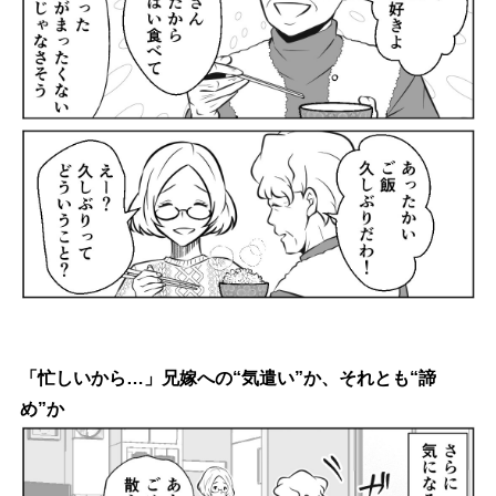
「忙しいから…」兄嫁への“気遣い”か、それとも“諦
め”か