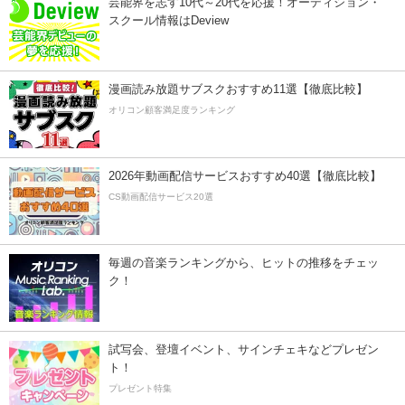
芸能界を志す10代～20代を応援！オーディション・
スクール情報はDeview
漫画読み放題サブスクおすすめ11選【徹底比較】
オリコン顧客満足度ランキング
2026年動画配信サービスおすすめ40選【徹底比較】
CS動画配信サービス20選
毎週の音楽ランキングから、ヒットの推移をチェッ
ク！
試写会、登壇イベント、サインチェキなどプレゼン
ト！
プレゼント特集