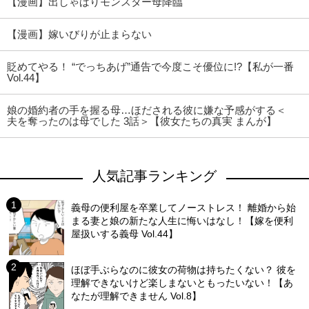
【漫画】出しゃばりモンスター母降臨
【漫画】嫁いびりが止まらない
貶めてやる！ “でっちあげ”通告で今度こそ優位に!?【私が一番
Vol.44】
娘の婚約者の手を握る母…ほだされる彼に嫌な予感がする＜
夫を奪ったのは母でした 3話＞【彼女たちの真実 まんが】
人気記事ランキング
義母の便利屋を卒業してノーストレス！ 離婚から始
まる妻と娘の新たな人生に悔いはなし！【嫁を便利
屋扱いする義母 Vol.44】
ほぼ手ぶらなのに彼女の荷物は持ちたくない？ 彼を
理解できないけど楽しまないともったいない！【あ
なたが理解できません Vol.8】