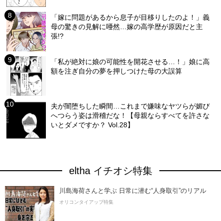
「嫁に問題があるから息子が目移りしたのよ！」義
母の驚きの見解に唖然…嫁の高学歴が原因だと主
張!?
「私が絶対に娘の可能性を開花させる…！」娘に高
額を注ぎ自分の夢を押しつけた母の大誤算
夫が闇堕ちした瞬間…これまで嫌味なヤツらが媚び
へつらう姿は滑稽だな！【母親ならすべてを許さな
いとダメですか？ Vol.28】
eltha イチオシ特集
川島海荷さんと学ぶ 日常に潜む“人身取引”のリアル
オリコンタイアップ特集