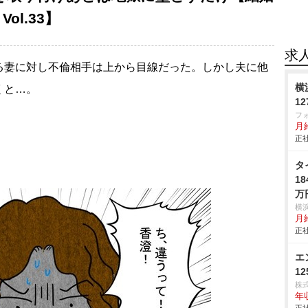
l.33】
求
る妻に対し不倫相手は上から目線だった。しかし夫に他
横
くと…。
1
フ
月
正社
タ
1
万
横
月給
正社
エ
1
株式
年