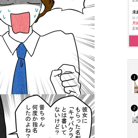
正社
未
株
月
正社