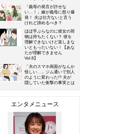
「義母の発言が許せな
い…！」嫁が義母に怒り爆
発！ 夫は仕方ないと言う
けれど諦めるべき？
ほぼ手ぶらなのに彼女の荷
物は持ちたくない？ 彼を
理解できないけど楽しまな
いともったいない！【あな
たが理解できません
Vol.8】
「夫のスマホ画面がなんか
怪しい…」ジム通いで別人
のように変わった!? 夫が
隠していた衝撃の事実とは
エンタメニュース