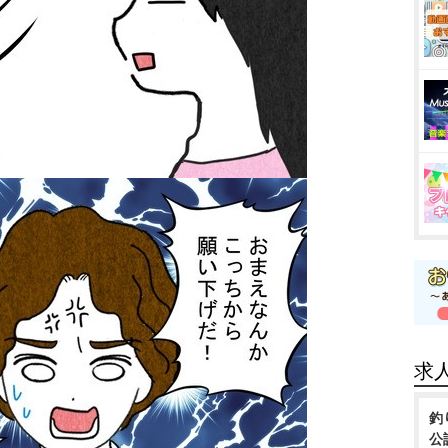
求
釣
公