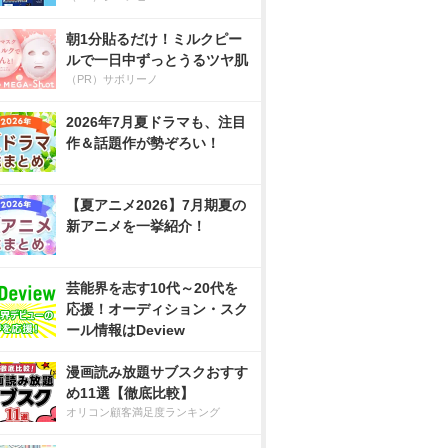
朝1分貼るだけ！ミルクピー
ルで一日中ずっとうるツヤ肌
（PR）サボリーノ
2026年7月夏ドラマも、注目
作＆話題作が勢ぞろい！
【夏アニメ2026】7月期夏の
新アニメを一挙紹介！
芸能界を志す10代～20代を
応援！オーディション・スク
ール情報はDeview
漫画読み放題サブスクおすす
め11選【徹底比較】
オリコン顧客満足度ランキング