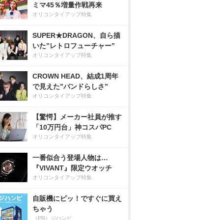
ミマ45％増量作戦再来
オリコンタイアップ特集
SUPER★DRAGON、自ら描
いた”レトロフューチャー”
オリコンタイアップ特集
CROWN HEAD、結成1周年
で見えた”バンドらしさ”
オリコンタイアップ特集
【驚愕】メーカー社員が推す
「10万円台」神コスパPC
オリコンタイアップ特集
一番似合う登場人物は…
『VIVANT』限定ウオッチ
オリコンタイアップ特集
自販機にピッ！ですぐに買え
ちゃう
（PR）ジハンピ