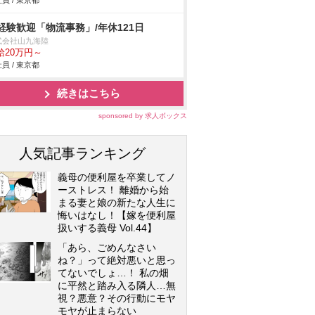
員 / 東京都
経験歓迎「物流事務」/年休121日
式会社山九海陸
給20万円～
員 / 東京都
続きはこちら
sponsored by 求人ボックス
人気記事ランキング
義母の便利屋を卒業してノ
ーストレス！ 離婚から始
まる妻と娘の新たな人生に
悔いはなし！【嫁を便利屋
扱いする義母 Vol.44】
「あら、ごめんなさい
ね？」って絶対悪いと思っ
てないでしょ…！ 私の畑
に平然と踏み入る隣人…無
視？悪意？その行動にモヤ
モヤが止まらない