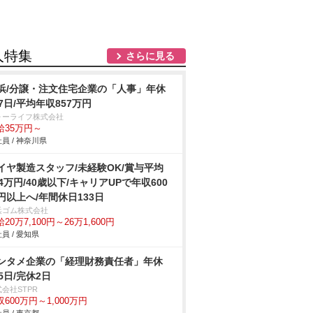
人特集
さらに見る
浜/分譲・注文住宅企業の「人事」年休
27日/平均年収857万円
ォーライフ株式会社
給35万円～
員 / 神奈川県
イヤ製造スタッフ/未経験OK/賞与平均
84万円/40歳以下/キャリアUPで年収600
円以上へ/年間休日133日
浜ゴム株式会社
20万7,100円～26万1,600円
員 / 愛知県
ンタメ企業の「経理財務責任者」年休
25日/完休2日
会社STPR
収600万円～1,000万円