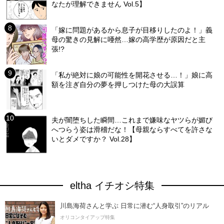
なたが理解できません Vol.5】
「嫁に問題があるから息子が目移りしたのよ！」義
母の驚きの見解に唖然…嫁の高学歴が原因だと主
張!?
「私が絶対に娘の可能性を開花させる…！」娘に高
額を注ぎ自分の夢を押しつけた母の大誤算
夫が闇堕ちした瞬間…これまで嫌味なヤツらが媚び
へつらう姿は滑稽だな！【母親ならすべてを許さな
いとダメですか？ Vol.28】
eltha イチオシ特集
川島海荷さんと学ぶ 日常に潜む“人身取引”のリアル
オリコンタイアップ特集