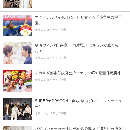
マクドナルドが40年にわたり支える「小学生の甲子
園」
オリコンタイアップ特集
森崎ウィン×向井康二“両片思い”にキュンが止まら
ん！
オリコンタイアップ特集
デカすぎ都市伝説発生!?ファミマ45％増量作戦再来
オリコンタイアップ特集
SUPER★DRAGON、自ら描いた”レトロフューチャ
ー”
オリコンタイアップ特集
パソコンメーカー社員が本気で選ぶ「10万円台PC3