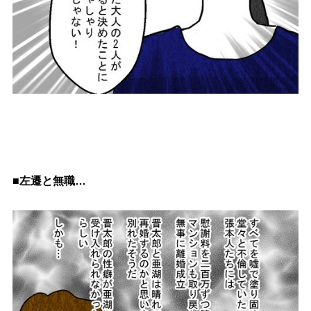
■左遷と無職…