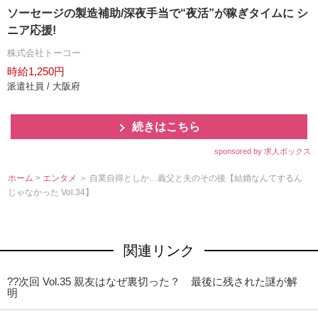
ソーセージの製造補助/深夜手当で“夜活”が稼ぎタイムに シ
ニア応援!
株式会社トーコー
時給1,250円
派遣社員 / 大阪府
続きはこちら
sponsored by 求人ボックス
ホーム
>
エンタメ
＞ 自業自得としか…義父と夫のその後【結婚なんてするん
じゃなかった Vol.34】
関連リンク
??次回 Vol.35 親友はなぜ裏切った？ 最後に残された謎が解
明