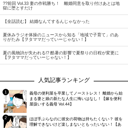
??前回 Vol.33 妻の作戦勝ち！ 離婚同意を取り付けあとは地
獄に堕とすだけ
【全話読む】 結婚なんてするんじゃなかった
夏休みラジオ体操のニュースから知る「地域で子育て」のあ
りがたみ【ヲタママだっていーじゃない！】
夏の風物詩が失われる!? 酷暑の影響で夏祭りの日程が変更に
【ヲタママだっていーじゃない！】
人気記事ランキング
義母の便利屋を卒業してノーストレス！ 離婚から始
まる妻と娘の新たな人生に悔いはなし！【嫁を便利
屋扱いする義母 Vol.44】
ほぼ手ぶらなのに彼女の荷物は持ちたくない？ 彼を
理解できないけど楽しまないともったいない！【あ