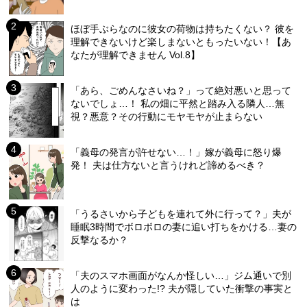
ほぼ手ぶらなのに彼女の荷物は持ちたくない？ 彼を
理解できないけど楽しまないともったいない！【あ
なたが理解できません Vol.8】
「あら、ごめんなさいね？」って絶対悪いと思って
ないでしょ…！ 私の畑に平然と踏み入る隣人…無
視？悪意？その行動にモヤモヤが止まらない
「義母の発言が許せない…！」嫁が義母に怒り爆
発！ 夫は仕方ないと言うけれど諦めるべき？
「うるさいから子どもを連れて外に行って？」夫が
睡眠3時間でボロボロの妻に追い打ちをかける…妻の
反撃なるか？
「夫のスマホ画面がなんか怪しい…」ジム通いで別
人のように変わった!? 夫が隠していた衝撃の事実と
は