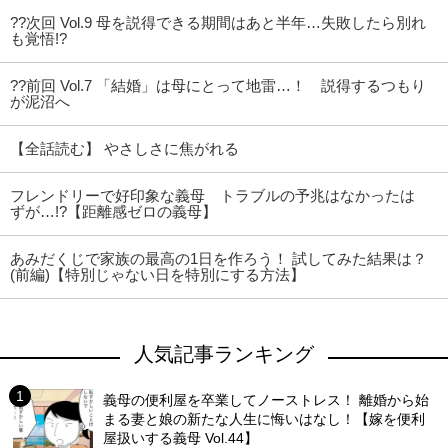
??次回 Vol.9 母を説得できる期間はあと半年…失敗したら別れ
も覚悟!?
??前回 Vol.7 「結婚」は母にとって地雷…！ 説得するつもり
が泥沼へ
【全話読む】 やさしさに焦がれる
フレンドリーで好印象な義母 トラブルの予兆はなかったは
ずが…!?【距離感ゼロの義母】
あみだくじで家族の最高の1日を作ろう！ 試してみた結果は？
(前編)【特別じゃない日を特別にする方法】
人気記事ランキング
義母の便利屋を卒業してノーストレス！ 離婚から始
まる妻と娘の新たな人生に悔いはなし！【嫁を便利
屋扱いする義母 Vol.44】