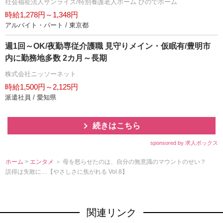
社会福祉法人サンライズ/特別養護老人ホーム ひのでホーム
時給1,278円～1,348円
アルバイト・パート / 東京都
週1回～OK/夜勤専従介護職 見守りメイン・仮眠有/豊明市
内に勤務地多数 2カ月～長期
株式会社ニッソーネット
時給1,500円～2,125円
派遣社員 / 愛知県
続きはこちら
sponsored by 求人ボックス
ホーム
>
エンタメ
＞ 母を怒らせたのは、自分の無意識のマウントのせい？
説得は失敗に…【やさしさに焦がれる Vol.8】
関連リンク