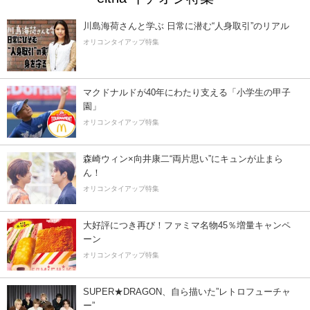
川島海荷さんと学ぶ 日常に潜む“人身取引”のリアル
オリコンタイアップ特集
マクドナルドが40年にわたり支える「小学生の甲子
園」
オリコンタイアップ特集
森崎ウィン×向井康二“両片思い”にキュンが止まら
ん！
オリコンタイアップ特集
大好評につき再び！ファミマ名物45％増量キャンペ
ーン
オリコンタイアップ特集
SUPER★DRAGON、自ら描いた”レトロフューチャ
ー”