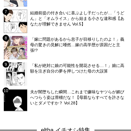
結婚前提の付き合いに喜ぶよし子だったが…「うど
ん」と「オムライス」から始まる小さな違和感【あ
なたが理解できません Vol.5】
「嫁に問題があるから息子が目移りしたのよ！」義
母の驚きの見解に唖然…嫁の高学歴が原因だと主
張!?
「私が絶対に娘の可能性を開花させる…！」娘に高
額を注ぎ自分の夢を押しつけた母の大誤算
夫が闇堕ちした瞬間…これまで嫌味なヤツらが媚び
へつらう姿は滑稽だな！【母親ならすべてを許さな
いとダメですか？ Vol.28】
eltha イチオシ特集