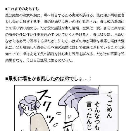
■これまでのあらすじ
凛は結婚の決意を胸に、母へ報告するため実家を訪れる。先に弟が同棲宣言
をし母が大騒ぎする中、凛の結婚話は思いのほか歓迎され、母は式の準備に
まで張り切り始める。だが父の話題が出た途端、空気は一変。さらに凛が彼
の海外赴任に伴い仕事を辞めてついていくと告げると、母は猛反対。戸惑い
ながらも必死で説得する凛だが、知らないはずの弟が同棲を暴露し場は大混
乱に。父と離婚した過去が母を娘の結婚に対して敏感にさせていることは承
知の上で、凛はあえて父の話題を持ち出し説得を試みる。だがその言葉は逆
効果となり、母は自己嫌悪に陥るのだった。
■最初に場をかき乱したのは弟でしょ…！