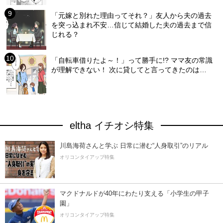
「元嫁と別れた理由ってそれ？」友人から夫の過去
を突っ込まれ不安…信じて結婚した夫の過去まで信
じれる？
「自転車借りたよ～！」って勝手に!? ママ友の常識
が理解できない！ 次に貸してと言ってきたのは…
eltha イチオシ特集
川島海荷さんと学ぶ 日常に潜む“人身取引”のリアル
オリコンタイアップ特集
マクドナルドが40年にわたり支える「小学生の甲子
園」
オリコンタイアップ特集