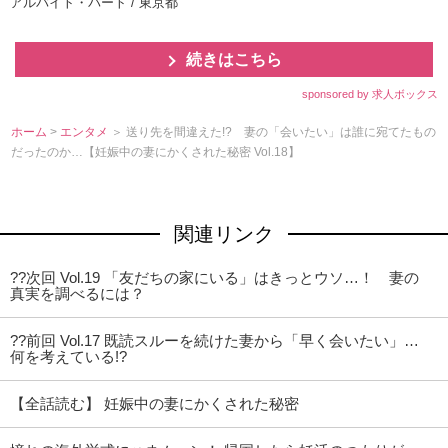
アルバイト・パート / 東京都
続きはこちら
sponsored by 求人ボックス
ホーム
>
エンタメ
＞ 送り先を間違えた!? 妻の「会いたい」は誰に宛てたもの
だったのか…【妊娠中の妻にかくされた秘密 Vol.18】
関連リンク
??次回 Vol.19 「友だちの家にいる」はきっとウソ…！ 妻の
真実を調べるには？
??前回 Vol.17 既読スルーを続けた妻から「早く会いたい」…
何を考えている!?
【全話読む】 妊娠中の妻にかくされた秘密