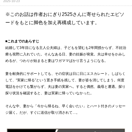
2025-10-23
※このお話は作者おにぎり2525さんに寄せられたエピソ
ードをもとに脚色を加え再構成しています。
■これまでのあらすじ
結婚して3年目になる主人公夫婦は、子どもを望むも2年間授からず、不妊治
療も視野に入れていた。そんなある日、妻の妊娠が発覚。夫は幸せをかみし
めるが、つわりが始まると妻はワガママばかり言うようになる。
妻を献身的にサポートしても、その症状は日に日にエスカレート。しばらく
して、“実家に帰る”という置き手紙を残して、妻が姿を消してしまう。何度
電話をかけても繋がらず、夫は妻の実家へ。すると偶然、義母と遭遇。探り
探り状況を確認すると、妻は実家に帰っていなかった。
そんな中、妻から「今から帰るね、早く会いたい」とハート付きのメッセー
ジ届く。だが、すぐに送信が取り消されて…。