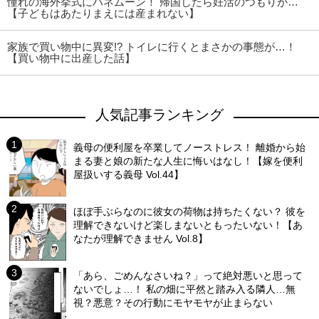
憧れの海外挙式にハネムーン！ 帰国したら妊活のつもりが…
【子どもはあたりまえには産まれない】
家族で買い物中に異変!? トイレに行くとまさかの事態が…！
【買い物中に出産した話】
人気記事ランキング
義母の便利屋を卒業してノーストレス！ 離婚から始
まる妻と娘の新たな人生に悔いはなし！【嫁を便利
屋扱いする義母 Vol.44】
ほぼ手ぶらなのに彼女の荷物は持ちたくない？ 彼を
理解できないけど楽しまないともったいない！【あ
なたが理解できません Vol.8】
「あら、ごめんなさいね？」って絶対悪いと思って
ないでしょ…！ 私の畑に平然と踏み入る隣人…無
視？悪意？その行動にモヤモヤが止まらない