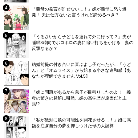
「義母の発言が許せない…！」嫁が義母に怒り爆
発！ 夫は仕方ないと言うけれど諦めるべき？
「うるさいから子どもを連れて外に行って？」夫が
睡眠3時間でボロボロの妻に追い打ちをかける…妻の
反撃なるか？
結婚前提の付き合いに喜ぶよし子だったが…「うど
ん」と「オムライス」から始まる小さな違和感【あ
なたが理解できません Vol.5】
「嫁に問題があるから息子が目移りしたのよ！」義
母の驚きの見解に唖然…嫁の高学歴が原因だと主
張!?
「私が絶対に娘の可能性を開花させる…！」娘に高
額を注ぎ自分の夢を押しつけた母の大誤算