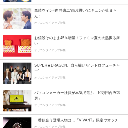
森崎ウィン×向井康二“両片思い”にキュンが止まら
ん！
オリコンタイアップ特集
お値段そのまま45％増量！ファミマ夏の大盤振る舞
い
オリコンタイアップ特集
SUPER★DRAGON、自ら描いた”レトロフューチャ
ー”
オリコンタイアップ特集
パソコンメーカー社員が本気で選ぶ「10万円台PC3
選」
オリコンタイアップ特集
一番似合う登場人物は…『VIVANT』限定ウオッチ
オリコンタイアップ特集