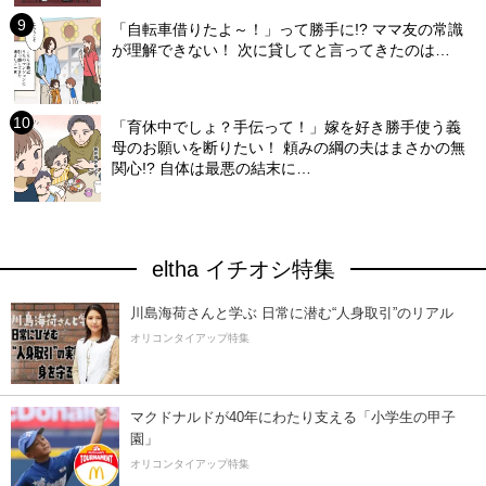
「自転車借りたよ～！」って勝手に!? ママ友の常識
が理解できない！ 次に貸してと言ってきたのは…
「育休中でしょ？手伝って！」嫁を好き勝手使う義
母のお願いを断りたい！ 頼みの綱の夫はまさかの無
関心!? 自体は最悪の結末に…
eltha イチオシ特集
川島海荷さんと学ぶ 日常に潜む“人身取引”のリアル
オリコンタイアップ特集
マクドナルドが40年にわたり支える「小学生の甲子
園」
オリコンタイアップ特集