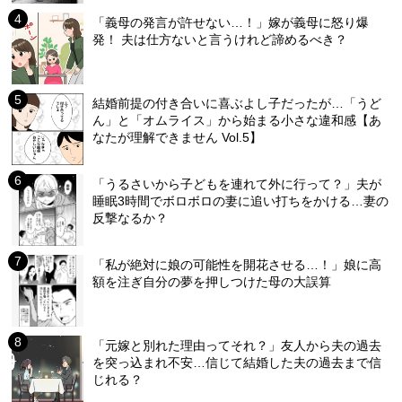
「義母の発言が許せない…！」嫁が義母に怒り爆
発！ 夫は仕方ないと言うけれど諦めるべき？
結婚前提の付き合いに喜ぶよし子だったが…「うど
ん」と「オムライス」から始まる小さな違和感【あ
なたが理解できません Vol.5】
「うるさいから子どもを連れて外に行って？」夫が
睡眠3時間でボロボロの妻に追い打ちをかける…妻の
反撃なるか？
「私が絶対に娘の可能性を開花させる…！」娘に高
額を注ぎ自分の夢を押しつけた母の大誤算
「元嫁と別れた理由ってそれ？」友人から夫の過去
を突っ込まれ不安…信じて結婚した夫の過去まで信
じれる？