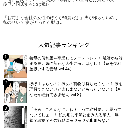
義母と同居するのは私!?
「お前より会社の女性のほうが綺麗だよ」夫が帰らないのは
私のせい？ 妻がとった行動は…
人気記事ランキング
義母の便利屋を卒業してノーストレス！ 離婚から始
まる妻と娘の新たな人生に悔いはなし！【嫁を便利
屋扱いする義母 Vol.44】
ほぼ手ぶらなのに彼女の荷物は持ちたくない？ 彼を
理解できないけど楽しまないともったいない！【あ
なたが理解できません Vol.8】
「あら、ごめんなさいね？」って絶対悪いと思って
ないでしょ…！ 私の畑に平然と踏み入る隣人…無
視？悪意？その行動にモヤモヤが止まらない