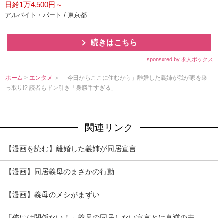
日給1万4,500円～
アルバイト・パート / 東京都
続きはこちら
sponsored by 求人ボックス
ホーム
>
エンタメ
＞ 「今日からここに住むから」離婚した義姉が我が家を乗
っ取り!? 読者もドン引き「身勝手すぎる」
関連リンク
【漫画を読む】離婚した義姉が同居宣言
【漫画】同居義母のまさかの行動
【漫画】義母のメシがまずい
「俺には関係ない！」義兄の同居しない宣言とは真逆の夫…