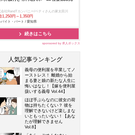
式会社RandTカンパニー/ベティさんの家太田川
1,250円～1,350円
バイト・パート / 愛知県
続きはこちら
sponsored by 求人ボックス
人気記事ランキング
義母の便利屋を卒業してノ
ーストレス！ 離婚から始
まる妻と娘の新たな人生に
悔いはなし！【嫁を便利屋
扱いする義母 Vol.44】
ほぼ手ぶらなのに彼女の荷
物は持ちたくない？ 彼を
理解できないけど楽しまな
いともったいない！【あな
たが理解できません
Vol.8】