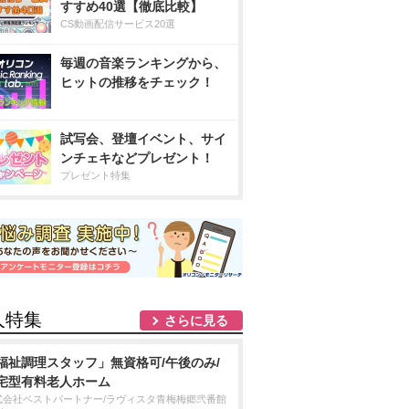
すすめ40選【徹底比較】
CS動画配信サービス20選
毎週の音楽ランキングから、
ヒットの推移をチェック！
試写会、登壇イベント、サイ
ンチェキなどプレゼント！
プレゼント特集
人特集
さらに見る
福祉調理スタッフ」無資格可/午後のみ/
宅型有料老人ホーム
式会社ベストパートナー/ラヴィスタ青梅梅郷弐番館