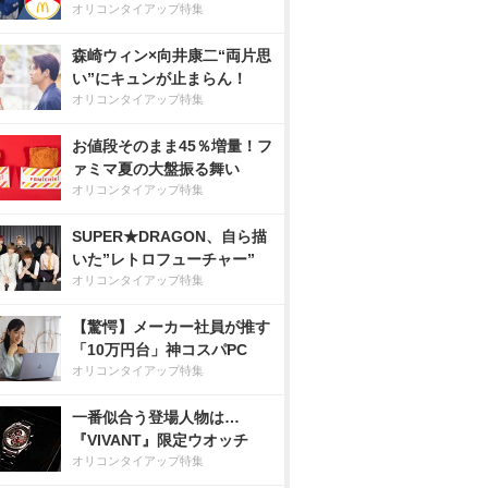
オリコンタイアップ特集
森崎ウィン×向井康二“両片思
い”にキュンが止まらん！
オリコンタイアップ特集
お値段そのまま45％増量！フ
ァミマ夏の大盤振る舞い
オリコンタイアップ特集
SUPER★DRAGON、自ら描
いた”レトロフューチャー”
オリコンタイアップ特集
【驚愕】メーカー社員が推す
「10万円台」神コスパPC
オリコンタイアップ特集
一番似合う登場人物は…
『VIVANT』限定ウオッチ
オリコンタイアップ特集