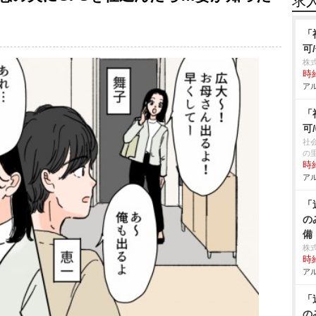
求
「
可
株式
時給
アル
「
可
社
の
時給
アル
「
の
備
株
時給
アル
「
の