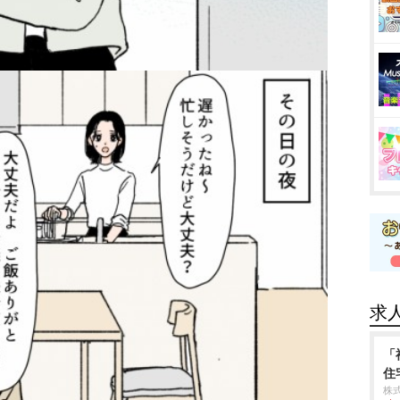
求
「
住
株