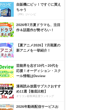
自販機にピッ！ですぐに買え
ちゃう
（PR）ジハンピ
2026年7月夏ドラマも、注目
作＆話題作が勢ぞろい！
【夏アニメ2026】7月期夏の
新アニメを一挙紹介！
芸能界を志す10代～20代を
応援！オーディション・スク
ール情報はDeview
漫画読み放題サブスクおすす
め11選【徹底比較】
オリコン顧客満足度ランキング
2026年動画配信サービスお