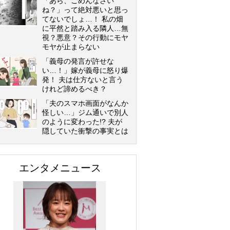
「あら、ごめんなさい
ね？」って絶対悪いと思っ
てないでしょ…！ 私の畑
に平然と踏み入る隣人…無
視？悪意？その行動にモヤ
モヤが止まらない
「義母の発言が許せな
い…！」嫁が義母に怒り爆
発！ 夫は仕方ないと言う
けれど諦めるべき？
「夫のスマホ画面がなんか
怪しい…」ジム通いで別人
のように変わった!? 夫が
隠していた衝撃の事実とは
エンタメニュース