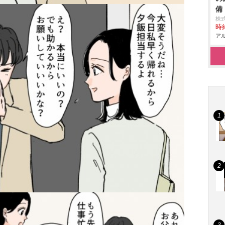
備
株
時給
アル