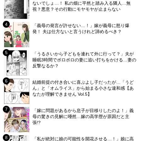
ないでしょ…！ 私の畑に平然と踏み入る隣人…無
視？悪意？その行動にモヤモヤが止まらない
「義母の発言が許せない…！」嫁が義母に怒り爆
発！ 夫は仕方ないと言うけれど諦めるべき？
「うるさいから子どもを連れて外に行って？」夫が
睡眠3時間でボロボロの妻に追い打ちをかける…妻の
反撃なるか？
結婚前提の付き合いに喜ぶよし子だったが…「うど
ん」と「オムライス」から始まる小さな違和感【あ
なたが理解できません Vol.5】
「嫁に問題があるから息子が目移りしたのよ！」義
母の驚きの見解に唖然…嫁の高学歴が原因だと主
張!?
「私が絶対に娘の可能性を開花させる…！」娘に高