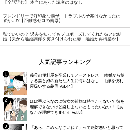
【全話読む】 本当にあった読者のはなし
フレンドリーで好印象な義母 トラブルの予兆はなかったは
ずが…!?【距離感ゼロの義母】
私でいいの？ 過去を知ってもプロポーズしてくれた彼との結
婚【夫から離婚調停を突き付けられた妻 離婚か再構築か】
人気記事ランキング
義母の便利屋を卒業してノーストレス！ 離婚から始
まる妻と娘の新たな人生に悔いはなし！【嫁を便利
屋扱いする義母 Vol.44】
ほぼ手ぶらなのに彼女の荷物は持ちたくない？ 彼を
理解できないけど楽しまないともったいない！【あ
なたが理解できません Vol.8】
「あら、ごめんなさいね？」って絶対悪いと思って