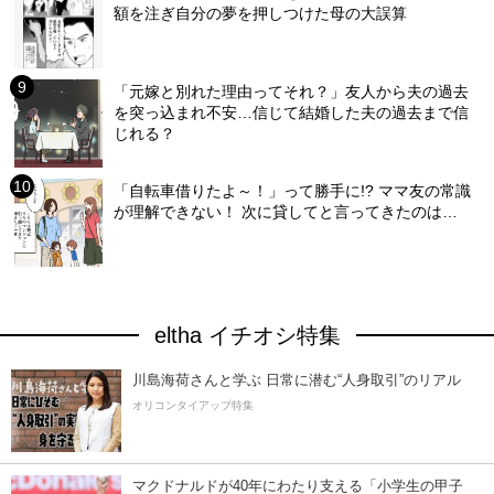
額を注ぎ自分の夢を押しつけた母の大誤算
「元嫁と別れた理由ってそれ？」友人から夫の過去
を突っ込まれ不安…信じて結婚した夫の過去まで信
じれる？
「自転車借りたよ～！」って勝手に!? ママ友の常識
が理解できない！ 次に貸してと言ってきたのは…
eltha イチオシ特集
川島海荷さんと学ぶ 日常に潜む“人身取引”のリアル
オリコンタイアップ特集
マクドナルドが40年にわたり支える「小学生の甲子