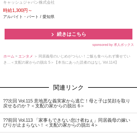
キャッシュジャパン株式会社
時給1,300円～
アルバイト・パート / 愛知県
続きはこちら
sponsored by 求人ボックス
ホーム
>
エンタメ
＞ 同居義母のいじめがつらい！ご飯も食べられず痩せてい
き…＜支配の家からの脱出 5＞【本当にあった読者のはなし Vol.114】
関連リンク
??次回 Vol.115 意地悪な義実家から逃亡！母と子は笑顔を取り
戻せるのか？＜支配の家からの脱出 6＞
??前回 Vol.113 「家事もできない怠け者ねぇ」同居義母の嫁い
びりが止まらない！＜支配の家からの脱出 4＞