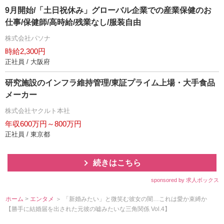
9月開始/「土日祝休み」グローバル企業での産業保健のお
仕事/保健師/高時給/残業なし/服装自由
株式会社パソナ
時給2,300円
正社員 / 大阪府
研究施設のインフラ維持管理/東証プライム上場・大手食品
メーカー
株式会社ヤクルト本社
年収600万円～800万円
正社員 / 東京都
続きはこちら
sponsored by 求人ボックス
ホーム
>
エンタメ
＞ 「新婚みたい」と微笑む彼女の闇…これは愛か束縛か
【勝手に結婚届を出された元彼の嘘みたいな三角関係 Vol.4】