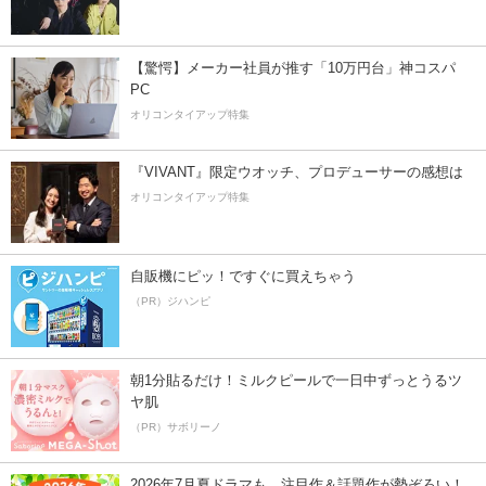
【驚愕】メーカー社員が推す「10万円台」神コスパ
PC
オリコンタイアップ特集
『VIVANT』限定ウオッチ、プロデューサーの感想は
オリコンタイアップ特集
自販機にピッ！ですぐに買えちゃう
（PR）ジハンピ
朝1分貼るだけ！ミルクピールで一日中ずっとうるツ
ヤ肌
（PR）サボリーノ
2026年7月夏ドラマも、注目作＆話題作が勢ぞろい！