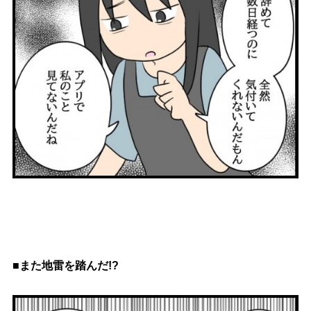
■また地雷を踏んだ!?