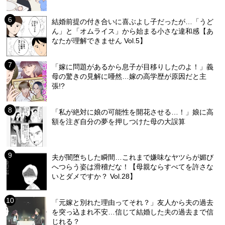
結婚前提の付き合いに喜ぶよし子だったが…「うど
ん」と「オムライス」から始まる小さな違和感【あ
なたが理解できません Vol.5】
「嫁に問題があるから息子が目移りしたのよ！」義
母の驚きの見解に唖然…嫁の高学歴が原因だと主
張!?
「私が絶対に娘の可能性を開花させる…！」娘に高
額を注ぎ自分の夢を押しつけた母の大誤算
夫が闇堕ちした瞬間…これまで嫌味なヤツらが媚び
へつらう姿は滑稽だな！【母親ならすべてを許さな
いとダメですか？ Vol.28】
「元嫁と別れた理由ってそれ？」友人から夫の過去
を突っ込まれ不安…信じて結婚した夫の過去まで信
じれる？