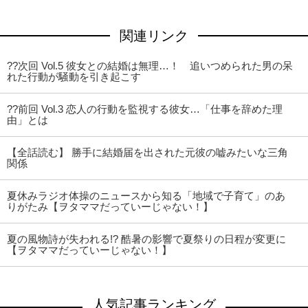
関連リンク
??次回 Vol.5 彼女との結婚は無理…！ 追いつめられた男の呆
れた行動が騒動を引き起こす
??前回 Vol.3 恋人の行動を監視する彼女…「仕事を辞めた理
由」とは
【全話読む】 勝手に結婚届を出された元彼の嘘みたいな三角
関係
夏休みラジオ体操のニュースから知る「地域で子育て」のあ
りがたみ【ヲタママだっていーじゃない！】
夏の風物詩が失われる!? 酷暑の影響で夏祭りの日程が変更に
【ヲタママだっていーじゃない！】
人気記事ランキング