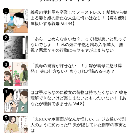
義母の便利屋を卒業してノーストレス！ 離婚から始
まる妻と娘の新たな人生に悔いはなし！【嫁を便利
屋扱いする義母 Vol.44】
「あら、ごめんなさいね？」って絶対悪いと思って
ないでしょ…！ 私の畑に平然と踏み入る隣人…無
視？悪意？その行動にモヤモヤが止まらない
「義母の発言が許せない…！」嫁が義母に怒り爆
発！ 夫は仕方ないと言うけれど諦めるべき？
ほぼ手ぶらなのに彼女の荷物は持ちたくない？ 彼を
理解できないけど楽しまないともったいない！【あ
なたが理解できません Vol.8】
「夫のスマホ画面がなんか怪しい…」ジム通いで別
人のように変わった!? 夫が隠していた衝撃の事実と
は