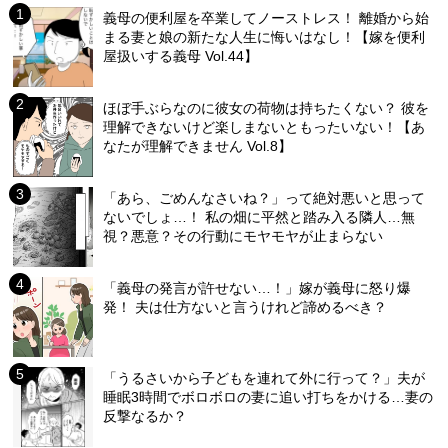
義母の便利屋を卒業してノーストレス！ 離婚から始
まる妻と娘の新たな人生に悔いはなし！【嫁を便利
屋扱いする義母 Vol.44】
ほぼ手ぶらなのに彼女の荷物は持ちたくない？ 彼を
理解できないけど楽しまないともったいない！【あ
なたが理解できません Vol.8】
「あら、ごめんなさいね？」って絶対悪いと思って
ないでしょ…！ 私の畑に平然と踏み入る隣人…無
視？悪意？その行動にモヤモヤが止まらない
「義母の発言が許せない…！」嫁が義母に怒り爆
発！ 夫は仕方ないと言うけれど諦めるべき？
「うるさいから子どもを連れて外に行って？」夫が
睡眠3時間でボロボロの妻に追い打ちをかける…妻の
反撃なるか？