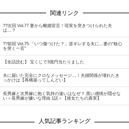
関連リンク
??次回 Vol.77 妻から離婚宣言！現実を突きつけられた夫
は…？
??前回 Vol.75 「いつ傷つけた？」逆ギレする夫に…妻の“核心
を突く一言”
【全話読む】 宝くじで3億円当たりました
夫に届いた完全にクロなメッセージ…！夫婦関係が壊れたき
っかけは【再構築ってしんどい】
長男嫁と次男嫁に抱く気持の違いはなぜ？ 黒い感情が隠せな
い＜長男嫁が嫌いな理由 1話＞【彼女たちの真実】
人気記事ランキング