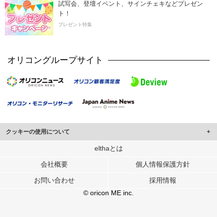
試写会、登壇イベント、サインチェキなどプレゼン
ト！
プレゼント特集
オリコングループサイト
クッキーの使用について
このサイトでは Cookie を使用して、ユーザーに合わせたコンテンツや広告の
elthaとは
表示、ソーシャル メディア機能の提供、広告の表示回数やクリック数の測定を
会社概要
個人情報保護方針
行っています。
また、ユーザーによるサイトの利用状況についても情報を収集し、ソーシャル
お問い合わせ
採用情報
メディアや広告配信、データ解析の各パートナーに提供しています。
各パートナーは、この情報とユーザーが各パートナーに提供した他の情報や、
© oricon ME inc.
ユーザーが各パートナーのサービスを使用したときに収集した他の情報を組み
合わせて使用することがあります。