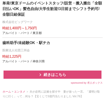
単発!東京ドームのイベントスタッフ/設営・搬入搬出「全額
日払いOK」髪色自由/大学生歓迎!3日前までシフト予約可/
全額日給保証
株式会社ビッグワーク
時給1,400円～1,750円
アルバイト・パート / 東京都
歯科助手/未経験OK・駅チカ
医療法人社団三州会
時給1,225円
アルバイト・パート / 神奈川県
続きはこちら
sponsored by 求人ボックス
ホーム
>
エンタメ
＞ 夫が必死に証拠を探す中 妻が放った一言。「週明け取
りに行く」って…何を？【宝くじで3億円当たりました Vol.76】