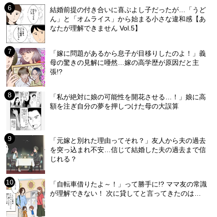
結婚前提の付き合いに喜ぶよし子だったが…「うど
ん」と「オムライス」から始まる小さな違和感【あ
なたが理解できません Vol.5】
「嫁に問題があるから息子が目移りしたのよ！」義
母の驚きの見解に唖然…嫁の高学歴が原因だと主
張!?
「私が絶対に娘の可能性を開花させる…！」娘に高
額を注ぎ自分の夢を押しつけた母の大誤算
「元嫁と別れた理由ってそれ？」友人から夫の過去
を突っ込まれ不安…信じて結婚した夫の過去まで信
じれる？
「自転車借りたよ～！」って勝手に!? ママ友の常識
が理解できない！ 次に貸してと言ってきたのは…