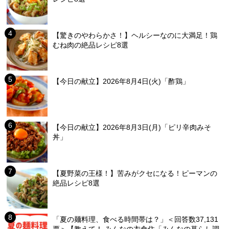
【驚きのやわらかさ！】ヘルシーなのに大満足！鶏
むね肉の絶品レシピ8選
【今日の献立】2026年8月4日(火)「酢鶏」
【今日の献立】2026年8月3日(月)「ピリ辛肉みそ
丼」
【夏野菜の王様！】苦みがクセになる！ピーマンの
絶品レシピ8選
「夏の麺料理、食べる時間帯は？」＜回答数37,131
票＞【教えて！ みんなの衣食住「みんなの暮らし調