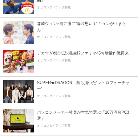
園」
オリコンタイアップ特集
森崎ウィン×向井康二“両片思い”にキュンが止まら
ん！
オリコンタイアップ特集
デカすぎ都市伝説発生!?ファミマ45％増量作戦再来
オリコンタイアップ特集
SUPER★DRAGON、自ら描いた”レトロフューチャ
ー”
オリコンタイアップ特集
パソコンメーカー社員が本気で選ぶ「10万円台PC3
選」
オリコンタイアップ特集