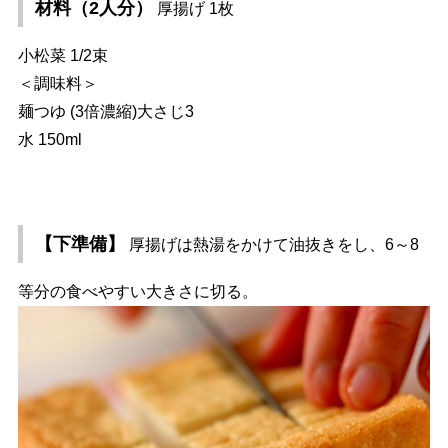
材料（2人分）
厚揚げ 1枚
小松菜 1/2束
＜調味料＞
麺つゆ (3倍濃縮)大さじ3
水 150ml
【下準備】
厚揚げは熱湯をかけて油抜きをし、6～8
等分の食べやすい大きさに切る。