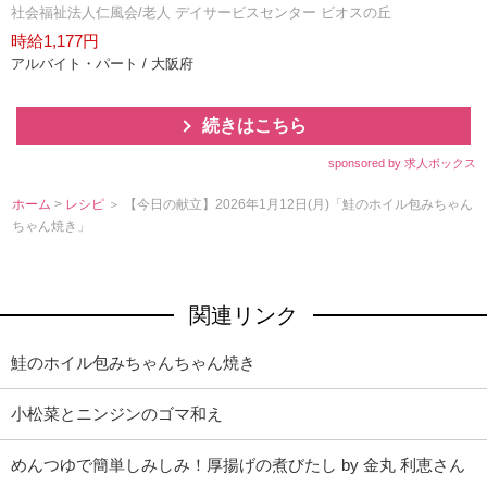
社会福祉法人仁風会/老人 デイサービスセンター ビオスの丘
時給1,177円
アルバイト・パート / 大阪府
続きはこちら
sponsored by 求人ボックス
ホーム
>
レシピ
＞ 【今日の献立】2026年1月12日(月)「鮭のホイル包みちゃん
ちゃん焼き」
関連リンク
鮭のホイル包みちゃんちゃん焼き
小松菜とニンジンのゴマ和え
めんつゆで簡単しみしみ！厚揚げの煮びたし by 金丸 利恵さん