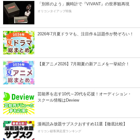
「別班のよう」腕時計で『VIVANT』の世界観再現
オリコンタイアップ特集
2026年7月夏ドラマも、注目作＆話題作が勢ぞろい！
【夏アニメ2026】7月期夏の新アニメを一挙紹介！
芸能界を志す10代～20代を応援！オーディション・
スクール情報はDeview
漫画読み放題サブスクおすすめ11選【徹底比較】
オリコン顧客満足度ランキング