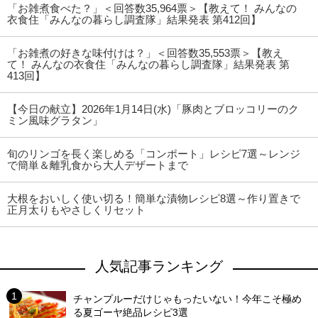
「お雑煮食べた？」＜回答数35,964票＞【教えて！ みんなの
衣食住「みんなの暮らし調査隊」結果発表 第412回】
「お雑煮の好きな味付けは？」＜回答数35,553票＞【教え
て！ みんなの衣食住「みんなの暮らし調査隊」結果発表 第
413回】
【今日の献立】2026年1月14日(水)「豚肉とブロッコリーのク
ミン風味グラタン」
旬のリンゴを長く楽しめる「コンポート」レシピ7選～レンジ
で簡単＆離乳食から大人デザートまで
大根をおいしく使い切る！簡単な漬物レシピ8選～作り置きで
正月太りもやさしくリセット
人気記事ランキング
チャンプルーだけじゃもったいない！今年こそ極め
る夏ゴーヤ絶品レシピ3選