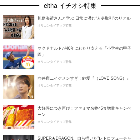
eltha イチオシ特集
川島海荷さんと学ぶ 日常に潜む“人身取引”のリアル
オリコンタイアップ特集
マクドナルドが40年にわたり支える「小学生の甲子
園」
オリコンタイアップ特集
向井康二イケメンすぎ！純愛『（LOVE SONG）』
オリコンタイアップ特集
大好評につき再び！ファミマ名物45％増量キャンペ
ーン
オリコンタイアップ特集
SUPER★DRAGON、自ら描いた”レトロフューチャ