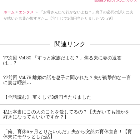
sponsored by 求人ボックス
ホーム
>
エンタメ
＞ 「お母さん出て行かないよね？」息子の必死の訴えに夫
が呟いた言葉が怖すぎた…【宝くじで3億円当たりました Vol.79】
関連リンク
??次回 Vol.80 「すっと家族だよな？」焦る夫に妻の返答
は…？
??前回 Vol.78 離婚の話を息子に聞かれた？夫が衝撃的な一言
に妻は唖然…
【全話読む】 宝くじで3億円当たりました
私は本当にこの人のことを愛してるの？【夫がいても誰かを
好きになってもいいですか？】
「俺、育休6ヶ月とりたいんだ」夫から突然の育休宣言！【育
休夫にモヤッとした話】