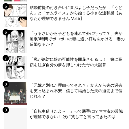
結婚前提の付き合いに喜ぶよし子だったが…「うど
ん」と「オムライス」から始まる小さな違和感【あ
なたが理解できません Vol.5】
「うるさいから子どもを連れて外に行って？」夫が
睡眠3時間でボロボロの妻に追い打ちをかける…妻の
反撃なるか？
「私が絶対に娘の可能性を開花させる…！」娘に高
額を注ぎ自分の夢を押しつけた母の大誤算
「元嫁と別れた理由ってそれ？」友人から夫の過去
を突っ込まれ不安…信じて結婚した夫の過去まで信
じれる？
「自転車借りたよ～！」って勝手に!? ママ友の常識
が理解できない！ 次に貸してと言ってきたのは…