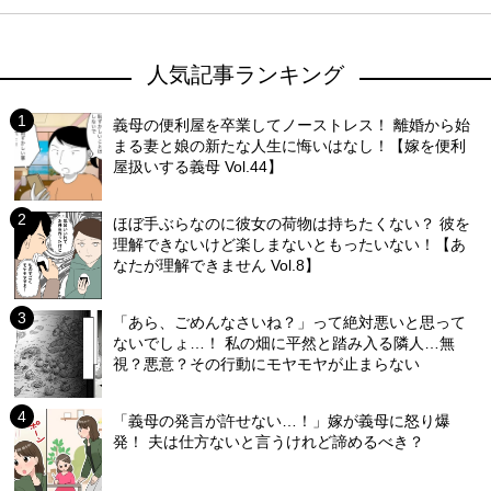
人気記事ランキング
義母の便利屋を卒業してノーストレス！ 離婚から始
まる妻と娘の新たな人生に悔いはなし！【嫁を便利
屋扱いする義母 Vol.44】
ほぼ手ぶらなのに彼女の荷物は持ちたくない？ 彼を
理解できないけど楽しまないともったいない！【あ
なたが理解できません Vol.8】
「あら、ごめんなさいね？」って絶対悪いと思って
ないでしょ…！ 私の畑に平然と踏み入る隣人…無
視？悪意？その行動にモヤモヤが止まらない
「義母の発言が許せない…！」嫁が義母に怒り爆
発！ 夫は仕方ないと言うけれど諦めるべき？