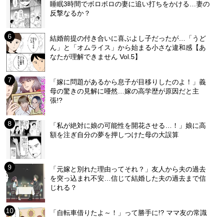
睡眠3時間でボロボロの妻に追い打ちをかける…妻の
反撃なるか？
結婚前提の付き合いに喜ぶよし子だったが…「うど
ん」と「オムライス」から始まる小さな違和感【あ
なたが理解できません Vol.5】
「嫁に問題があるから息子が目移りしたのよ！」義
母の驚きの見解に唖然…嫁の高学歴が原因だと主
張!?
「私が絶対に娘の可能性を開花させる…！」娘に高
額を注ぎ自分の夢を押しつけた母の大誤算
「元嫁と別れた理由ってそれ？」友人から夫の過去
を突っ込まれ不安…信じて結婚した夫の過去まで信
じれる？
「自転車借りたよ～！」って勝手に!? ママ友の常識