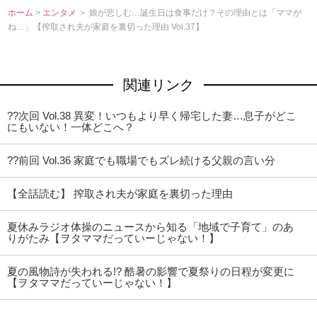
ホーム
>
エンタメ
＞ 娘が悲しむ…誕生日は食事だけ？その理由とは「ママが
ね…」【搾取され夫が家庭を裏切った理由 Vol.37】
関連リンク
??次回 Vol.38 異変！いつもより早く帰宅した妻…息子がどこ
にもいない！一体どこへ？
??前回 Vol.36 家庭でも職場でもズレ続ける父親の言い分
【全話読む】 搾取され夫が家庭を裏切った理由
夏休みラジオ体操のニュースから知る「地域で子育て」のあ
りがたみ【ヲタママだっていーじゃない！】
夏の風物詩が失われる!? 酷暑の影響で夏祭りの日程が変更に
【ヲタママだっていーじゃない！】