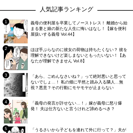
人気記事ランキング
義母の便利屋を卒業してノーストレス！ 離婚から始
まる妻と娘の新たな人生に悔いはなし！【嫁を便利
屋扱いする義母 Vol.44】
ほぼ手ぶらなのに彼女の荷物は持ちたくない？ 彼を
理解できないけど楽しまないともったいない！【あ
なたが理解できません Vol.8】
「あら、ごめんなさいね？」って絶対悪いと思って
ないでしょ…！ 私の畑に平然と踏み入る隣人…無
視？悪意？その行動にモヤモヤが止まらない
「義母の発言が許せない…！」嫁が義母に怒り爆
発！ 夫は仕方ないと言うけれど諦めるべき？
「うるさいから子どもを連れて外に行って？」夫が