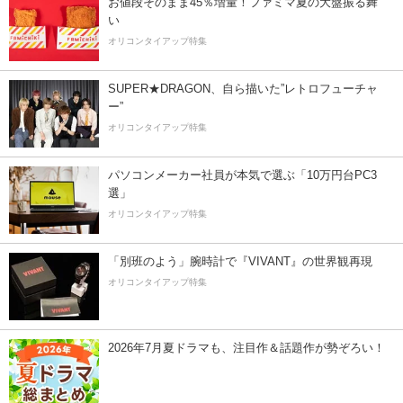
お値段そのまま45％増量！ファミマ夏の大盤振る舞
い
オリコンタイアップ特集
SUPER★DRAGON、自ら描いた”レトロフューチャ
ー”
オリコンタイアップ特集
パソコンメーカー社員が本気で選ぶ「10万円台PC3
選」
オリコンタイアップ特集
「別班のよう」腕時計で『VIVANT』の世界観再現
オリコンタイアップ特集
2026年7月夏ドラマも、注目作＆話題作が勢ぞろい！