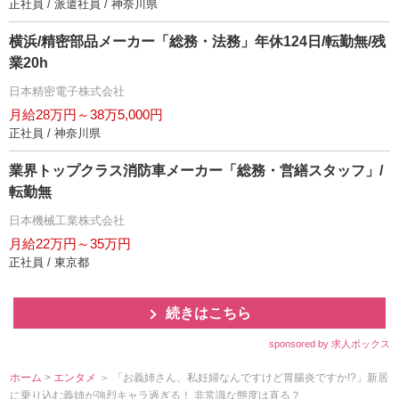
正社員 / 派遣社員 / 神奈川県
横浜/精密部品メーカー「総務・法務」年休124日/転勤無/残
業20h
日本精密電子株式会社
月給28万円～38万5,000円
正社員 / 神奈川県
業界トップクラス消防車メーカー「総務・営繕スタッフ」/
転勤無
日本機械工業株式会社
月給22万円～35万円
正社員 / 東京都
続きはこちら
sponsored by 求人ボックス
ホーム
>
エンタメ
＞ 「お義姉さん、私妊婦なんですけど胃腸炎ですか!?」新居
に乗り込む義姉が強烈キャラ過ぎる！ 非常識な態度は直る？