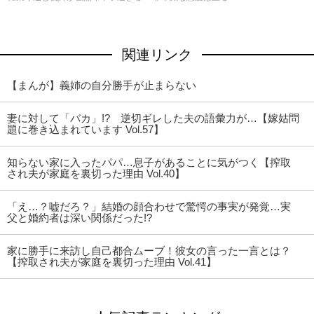
関連リンク
【まんが】義姉の自分勝手が止まらない
妻に対して「バカ」!? 逆切ギレした夫の語彙力が…【嫁姑問
題に巻き込まれています Vol.57】
知らない家に入ったパパ…息子があることに気がつく【搾取
され夫が家庭を裏切った理由 Vol.40】
「え…？嘘だろ？」結婚の顔合わせで驚愕の事実が発覚…実
父と婚約者は深い関係だった!?
家に勝手に来訪し自己都合ムーブ！彼女の言った一言とは？
【搾取され夫が家庭を裏切った理由 Vol.41】