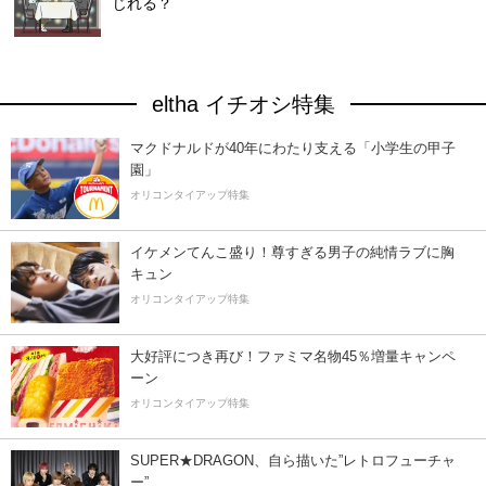
じれる？
eltha イチオシ特集
マクドナルドが40年にわたり支える「小学生の甲子
園」
オリコンタイアップ特集
イケメンてんこ盛り！尊すぎる男子の純情ラブに胸
キュン
オリコンタイアップ特集
大好評につき再び！ファミマ名物45％増量キャンペ
ーン
オリコンタイアップ特集
SUPER★DRAGON、自ら描いた”レトロフューチャ
ー”