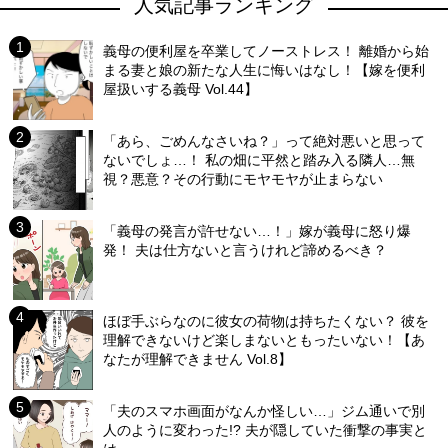
人気記事ランキング
義母の便利屋を卒業してノーストレス！ 離婚から始
まる妻と娘の新たな人生に悔いはなし！【嫁を便利
屋扱いする義母 Vol.44】
「あら、ごめんなさいね？」って絶対悪いと思って
ないでしょ…！ 私の畑に平然と踏み入る隣人…無
視？悪意？その行動にモヤモヤが止まらない
「義母の発言が許せない…！」嫁が義母に怒り爆
発！ 夫は仕方ないと言うけれど諦めるべき？
ほぼ手ぶらなのに彼女の荷物は持ちたくない？ 彼を
理解できないけど楽しまないともったいない！【あ
なたが理解できません Vol.8】
「夫のスマホ画面がなんか怪しい…」ジム通いで別
人のように変わった!? 夫が隠していた衝撃の事実と