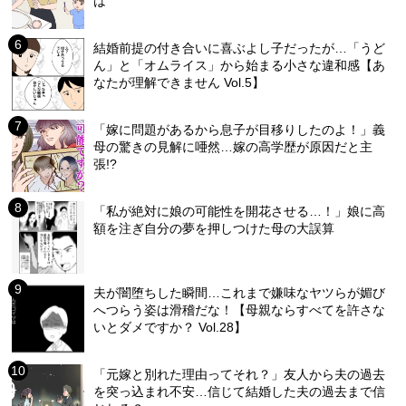
は
結婚前提の付き合いに喜ぶよし子だったが…「うど
ん」と「オムライス」から始まる小さな違和感【あ
なたが理解できません Vol.5】
「嫁に問題があるから息子が目移りしたのよ！」義
母の驚きの見解に唖然…嫁の高学歴が原因だと主
張!?
「私が絶対に娘の可能性を開花させる…！」娘に高
額を注ぎ自分の夢を押しつけた母の大誤算
夫が闇堕ちした瞬間…これまで嫌味なヤツらが媚び
へつらう姿は滑稽だな！【母親ならすべてを許さな
いとダメですか？ Vol.28】
「元嫁と別れた理由ってそれ？」友人から夫の過去
を突っ込まれ不安…信じて結婚した夫の過去まで信