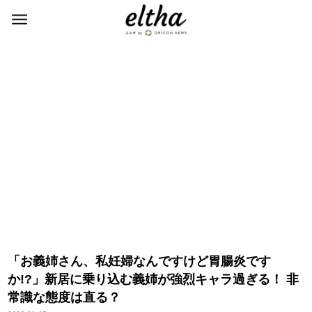
「お義姉さん、私妊婦なんですけど胃腸炎です
か!?」新居に乗り込む義姉が強烈キャラ過ぎる！ 非
常識な態度は直る？