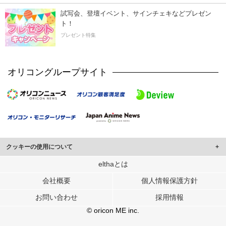
試写会、登壇イベント、サインチェキなどプレゼン
ト！
プレゼント特集
オリコングループサイト
クッキーの使用について
このサイトでは Cookie を使用して、ユーザーに合わせたコンテンツや広告の
elthaとは
表示、ソーシャル メディア機能の提供、広告の表示回数やクリック数の測定を
会社概要
個人情報保護方針
行っています。
また、ユーザーによるサイトの利用状況についても情報を収集し、ソーシャル
お問い合わせ
採用情報
メディアや広告配信、データ解析の各パートナーに提供しています。
各パートナーは、この情報とユーザーが各パートナーに提供した他の情報や、
© oricon ME inc.
ユーザーが各パートナーのサービスを使用したときに収集した他の情報を組み
合わせて使用することがあります。