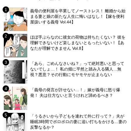
義母の便利屋を卒業してノーストレス！ 離婚から始
まる妻と娘の新たな人生に悔いはなし！【嫁を便利
屋扱いする義母 Vol.44】
ほぼ手ぶらなのに彼女の荷物は持ちたくない？ 彼を
理解できないけど楽しまないともったいない！【あ
なたが理解できません Vol.8】
「あら、ごめんなさいね？」って絶対悪いと思って
ないでしょ…！ 私の畑に平然と踏み入る隣人…無
視？悪意？その行動にモヤモヤが止まらない
「義母の発言が許せない…！」嫁が義母に怒り爆
発！ 夫は仕方ないと言うけれど諦めるべき？
「うるさいから子どもを連れて外に行って？」夫が
睡眠3時間でボロボロの妻に追い打ちをかける…妻の
反撃なるか？