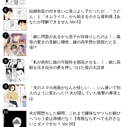
結婚前提の付き合いに喜ぶよし子だったが…「うど
ん」と「オムライス」から始まる小さな違和感【あ
なたが理解できません Vol.5】
「嫁に問題があるから息子が目移りしたのよ！」義
母の驚きの見解に唖然…嫁の高学歴が原因だと主
張!?
「私が絶対に娘の可能性を開花させる…！」娘に高
額を注ぎ自分の夢を押しつけた母の大誤算
「夫のスマホ画面がなんか怪しい…」ジム通いで別
人のように変わった!? 夫が隠していた衝撃の事実と
は
夫が闇堕ちした瞬間…これまで嫌味なヤツらが媚び
へつらう姿は滑稽だな！【母親ならすべてを許さな
いとダメですか？ Vol.28】