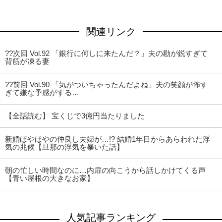
関連リンク
??次回 Vol.92 「銀行に何しに来たんだ？」夫の勘が鋭すぎて
背筋が凍る妻
??前回 Vol.90 「気がついちゃったんだよね」夫の笑顔が怖す
ぎて嫌な予感がする…
【全話読む】 宝くじで3億円当たりました
新婚ほやほやの仲良し夫婦が…!? 結婚1年目からあらわれた浮
気の兆候【旦那の浮気を暴いた話】
朝の忙しい時間なのに…内扉の向こうから話しかけてくる声
【青い屋根の大きなお家】
人気記事ランキング