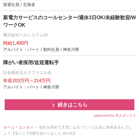
派遣社員 / 北海道
新電力サービスのコールセンター/週休3日OK/未経験歓迎/W
ワークOK
株式会社ベルシステム24
時給1,400円
アルバイト・パート / 契約社員 / 神奈川県
障がい者採用/送迎運転手
社会福祉法人ラファエル会
年収203万円～214万円
アルバイト・パート / 神奈川県
続きはこちら
sponsored by 求人ボックス
ホーム
>
エンタメ
＞ 会社を辞めて主夫になる！だってお金に余裕あるんでし
ょ？【宝くじで3億円当たりました Vol.91】