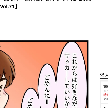
l.71】
求
歯
き
時給
アル