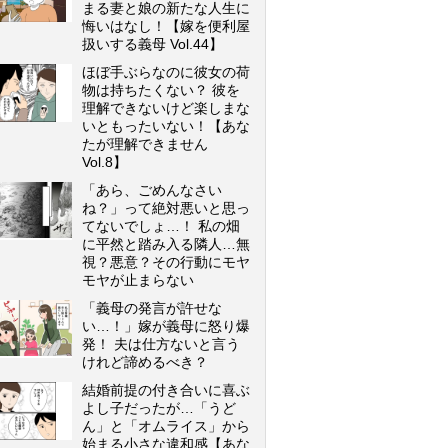
まる妻と娘の新たな人生に
悔いはなし！【嫁を便利屋
扱いする義母 Vol.44】
ほぼ手ぶらなのに彼女の荷
物は持ちたくない？ 彼を
理解できないけど楽しまな
いともったいない！【あな
たが理解できません
Vol.8】
「あら、ごめんなさい
ね？」って絶対悪いと思っ
てないでしょ…！ 私の畑
に平然と踏み入る隣人…無
視？悪意？その行動にモヤ
モヤが止まらない
「義母の発言が許せな
い…！」嫁が義母に怒り爆
発！ 夫は仕方ないと言う
けれど諦めるべき？
結婚前提の付き合いに喜ぶ
よし子だったが…「うど
ん」と「オムライス」から
始まる小さな違和感【あな