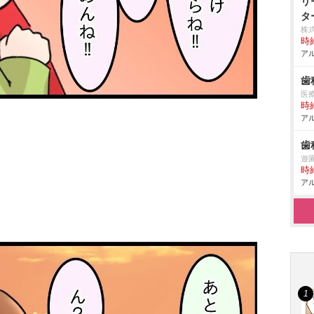
リ
タ
株
時給
アル
歯
医
時給
アル
歯
遊
時給
アル