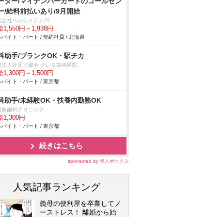
ーダー/マイナンバーカードのコールセン
ー/給料前払いあり/9月開始
式会社ベルシステム24
1,550円～1,938円
バイト・パート / 契約社員 / 北海道
科助手/ブランクOK・駅チカ
療法人社団三郷会 クレタ歯科医院
1,300円～1,500円
バイト・パート / 東京都
科助手/未経験OK・扶養内勤務OK
園前歯科クリニック
1,300円
バイト・パート / 東京都
続きはこちら
sponsored by 求人ボックス
人気記事ランキング
義母の便利屋を卒業してノ
ーストレス！ 離婚から始