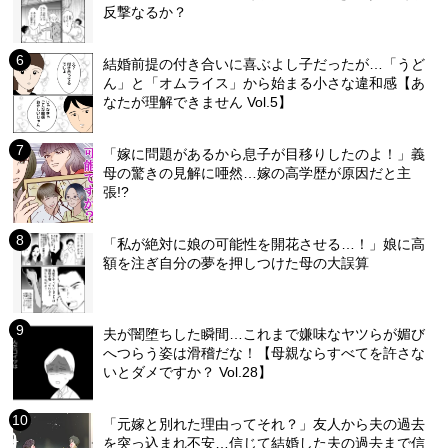
反撃なるか？
結婚前提の付き合いに喜ぶよし子だったが…「うど
ん」と「オムライス」から始まる小さな違和感【あ
なたが理解できません Vol.5】
「嫁に問題があるから息子が目移りしたのよ！」義
母の驚きの見解に唖然…嫁の高学歴が原因だと主
張!?
「私が絶対に娘の可能性を開花させる…！」娘に高
額を注ぎ自分の夢を押しつけた母の大誤算
夫が闇堕ちした瞬間…これまで嫌味なヤツらが媚び
へつらう姿は滑稽だな！【母親ならすべてを許さな
いとダメですか？ Vol.28】
「元嫁と別れた理由ってそれ？」友人から夫の過去
を突っ込まれ不安…信じて結婚した夫の過去まで信