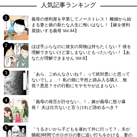
人気記事ランキング
義母の便利屋を卒業してノーストレス！ 離婚から始
まる妻と娘の新たな人生に悔いはなし！【嫁を便利
屋扱いする義母 Vol.44】
ほぼ手ぶらなのに彼女の荷物は持ちたくない？ 彼を
理解できないけど楽しまないともったいない！【あ
なたが理解できません Vol.8】
「あら、ごめんなさいね？」って絶対悪いと思って
ないでしょ…！ 私の畑に平然と踏み入る隣人…無
視？悪意？その行動にモヤモヤが止まらない
「義母の発言が許せない…！」嫁が義母に怒り爆
発！ 夫は仕方ないと言うけれど諦めるべき？
「うるさいから子どもを連れて外に行って？」夫が
睡眠3時間でボロボロの妻に追い打ちをかける…妻の