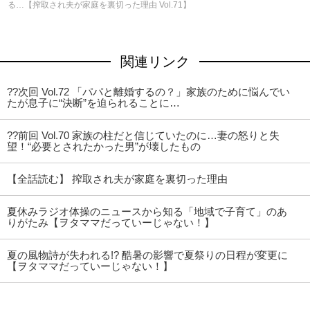
る…【搾取され夫が家庭を裏切った理由 Vol.71】
関連リンク
??次回 Vol.72 「パパと離婚するの？」家族のために悩んでい
たが息子に“決断”を迫られることに…
??前回 Vol.70 家族の柱だと信じていたのに…妻の怒りと失
望！“必要とされたかった男”が壊したもの
【全話読む】 搾取され夫が家庭を裏切った理由
夏休みラジオ体操のニュースから知る「地域で子育て」のあ
りがたみ【ヲタママだっていーじゃない！】
夏の風物詩が失われる!? 酷暑の影響で夏祭りの日程が変更に
【ヲタママだっていーじゃない！】