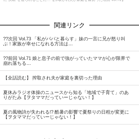
関連リンク
??次回 Vol.73 「私がパパと暮らす」妹の一言に兄が怒り叫
ぶ！家族が幸せになれる方法は…
??前回 Vol.71 娘と息子の前で強がっていたママが心が限界で
崩れ落ちる…
【全話読む】 搾取され夫が家庭を裏切った理由
夏休みラジオ体操のニュースから知る「地域で子育て」のあ
りがたみ【ヲタママだっていーじゃない！】
夏の風物詩が失われる!? 酷暑の影響で夏祭りの日程が変更に
【ヲタママだっていーじゃない！】