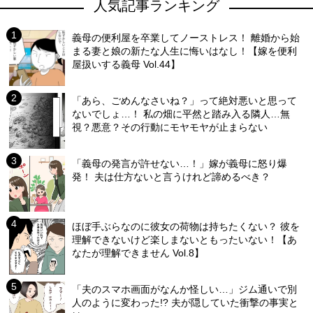
人気記事ランキング
義母の便利屋を卒業してノーストレス！ 離婚から始
まる妻と娘の新たな人生に悔いはなし！【嫁を便利
屋扱いする義母 Vol.44】
「あら、ごめんなさいね？」って絶対悪いと思って
ないでしょ…！ 私の畑に平然と踏み入る隣人…無
視？悪意？その行動にモヤモヤが止まらない
「義母の発言が許せない…！」嫁が義母に怒り爆
発！ 夫は仕方ないと言うけれど諦めるべき？
ほぼ手ぶらなのに彼女の荷物は持ちたくない？ 彼を
理解できないけど楽しまないともったいない！【あ
なたが理解できません Vol.8】
「夫のスマホ画面がなんか怪しい…」ジム通いで別
人のように変わった!? 夫が隠していた衝撃の事実と