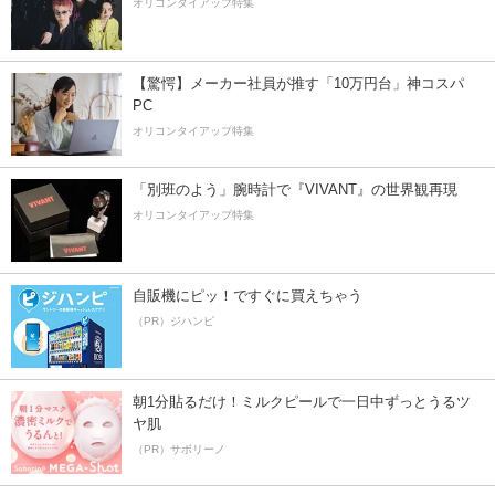
オリコンタイアップ特集
【驚愕】メーカー社員が推す「10万円台」神コスパ
PC
オリコンタイアップ特集
「別班のよう」腕時計で『VIVANT』の世界観再現
オリコンタイアップ特集
自販機にピッ！ですぐに買えちゃう
（PR）ジハンピ
朝1分貼るだけ！ミルクピールで一日中ずっとうるツ
ヤ肌
（PR）サボリーノ