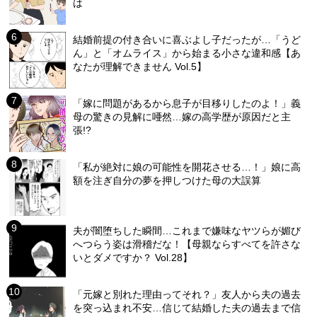
は
結婚前提の付き合いに喜ぶよし子だったが…「うど
ん」と「オムライス」から始まる小さな違和感【あ
なたが理解できません Vol.5】
「嫁に問題があるから息子が目移りしたのよ！」義
母の驚きの見解に唖然…嫁の高学歴が原因だと主
張!?
「私が絶対に娘の可能性を開花させる…！」娘に高
額を注ぎ自分の夢を押しつけた母の大誤算
夫が闇堕ちした瞬間…これまで嫌味なヤツらが媚び
へつらう姿は滑稽だな！【母親ならすべてを許さな
いとダメですか？ Vol.28】
「元嫁と別れた理由ってそれ？」友人から夫の過去
を突っ込まれ不安…信じて結婚した夫の過去まで信