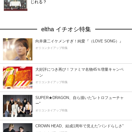
じれる？
eltha イチオシ特集
向井康二イケメンすぎ！純愛『（LOVE SONG）』
オリコンタイアップ特集
大好評につき再び！ファミマ名物45％増量キャンペ
ーン
オリコンタイアップ特集
SUPER★DRAGON、自ら描いた”レトロフューチャ
ー”
オリコンタイアップ特集
CROWN HEAD、結成1周年で見えた”バンドらしさ”