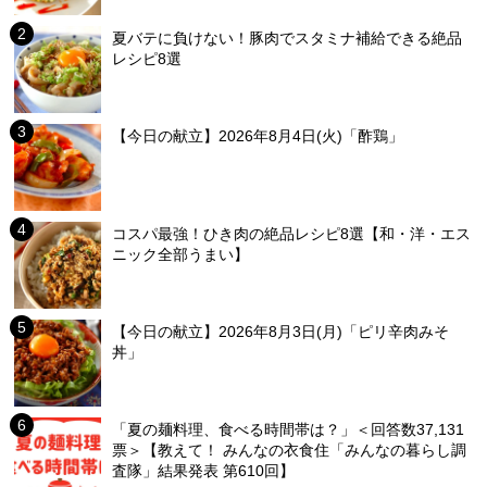
夏バテに負けない！豚肉でスタミナ補給できる絶品
レシピ8選
【今日の献立】2026年8月4日(火)「酢鶏」
コスパ最強！ひき肉の絶品レシピ8選【和・洋・エス
ニック全部うまい】
【今日の献立】2026年8月3日(月)「ピリ辛肉みそ
丼」
「夏の麺料理、食べる時間帯は？」＜回答数37,131
票＞【教えて！ みんなの衣食住「みんなの暮らし調
査隊」結果発表 第610回】