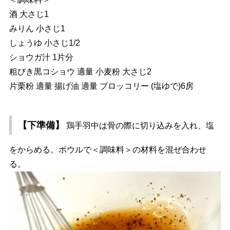
酒 大さじ1
みりん 小さじ1
しょうゆ 小さじ1/2
ショウガ汁 1片分
粗びき黒コショウ 適量 小麦粉 大さじ2
片栗粉 適量 揚げ油 適量 ブロッコリー (塩ゆで)6房
【下準備】
鶏手羽中は骨の際に切り込みを入れ、塩
をからめる。ボウルで＜調味料＞の材料を混ぜ合わせ
る。