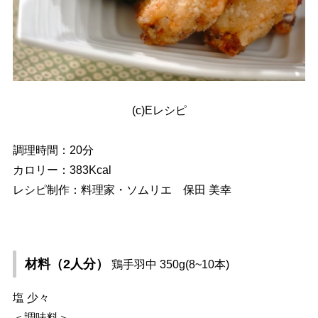
(c)Eレシピ
調理時間：20分
カロリー：383Kcal
レシピ制作：料理家・ソムリエ 保田 美幸
材料（2人分）
鶏手羽中 350g(8~10本)
塩 少々
＜調味料＞