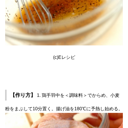
(c)Eレシピ
【作り方】
1. 鶏手羽中を＜調味料＞でからめ、小麦
粉をまぶして10分置く。揚げ油を180℃に予熱し始める。