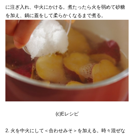
に注ぎ入れ、中火にかける。煮たったら火を弱めて砂糖
を加え、鍋に蓋をして柔らかくなるまで煮る。
(c)Eレシピ
2. 火を中火にして＜合わせみそ＞を加える。時々混ぜな