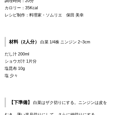
調理時間：20分
カロリー：35Kcal
レシピ制作：料理家・ソムリエ 保田 美幸
材料（2人分）
白菜 1/4株 ニンジン 2~3cm
だし汁 200ml
ショウガ汁 1片分
塩昆布 10g
塩 少々
【下準備】
白菜はザク切りにする。ニンジンは皮を
むき、薄い半月切りにして、さらに細切りにする。