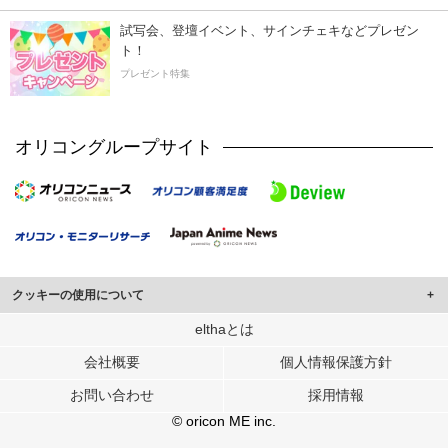
試写会、登壇イベント、サインチェキなどプレゼン
ト！
プレゼント特集
オリコングループサイト
クッキーの使用について
このサイトでは Cookie を使用して、ユーザーに合わせたコンテンツや広告の
elthaとは
表示、ソーシャル メディア機能の提供、広告の表示回数やクリック数の測定を
会社概要
個人情報保護方針
行っています。
また、ユーザーによるサイトの利用状況についても情報を収集し、ソーシャル
お問い合わせ
採用情報
メディアや広告配信、データ解析の各パートナーに提供しています。
各パートナーは、この情報とユーザーが各パートナーに提供した他の情報や、
© oricon ME inc.
ユーザーが各パートナーのサービスを使用したときに収集した他の情報を組み
合わせて使用することがあります。