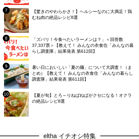
【驚きのやわらかさ！】ヘルシーなのに大満足！鶏
むね肉の絶品レシピ8選
「ズバリ！今食べたいラーメンは？」＜回答数
37,337票＞【教えて！ みんなの衣食住「みんなの暮
らし調査隊」結果発表 第612回】
暑い日においしい「夏の麺」について大調査！（ま
とめ）【教えて！ みんなの衣食住「みんなの暮らし
調査隊」結果発表 第611回】
【夏が旬】とろ～りねばねばがクセになる！オクラ
の絶品レシピ8選
eltha イチオシ特集