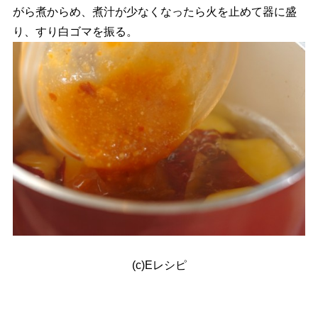
がら煮からめ、煮汁が少なくなったら火を止めて器に盛
り、すり白ゴマを振る。
(c)Eレシピ