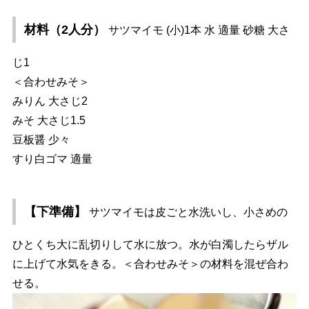
材料（2人分）
サツマイモ (小)1本 水 適量 砂糖 大さ
じ1
＜合わせみそ＞
みりん 大さじ2
みそ 大さじ1.5
豆板醤 少々
すり白ゴマ 適量
【下準備】
サツマイモは皮ごと水洗いし、小さめの
ひとくち大に乱切りして水に放つ。水が白濁したらザル
に上げて水気をきる。＜合わせみそ＞の材料を混ぜ合わ
せる。