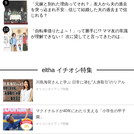
「元嫁と別れた理由ってそれ？」友人から夫の過去
を突っ込まれ不安…信じて結婚した夫の過去まで信
じれる？
「自転車借りたよ～！」って勝手に!? ママ友の常識
が理解できない！ 次に貸してと言ってきたのは…
eltha イチオシ特集
川島海荷さんと学ぶ 日常に潜む“人身取引”のリアル
オリコンタイアップ特集
マクドナルドが40年にわたり支える「小学生の甲子
園」
オリコンタイアップ特集