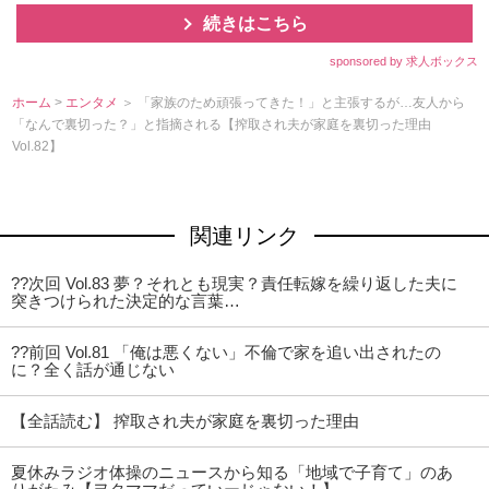
続きはこちら
sponsored by 求人ボックス
ホーム
>
エンタメ
＞ 「家族のため頑張ってきた！」と主張するが…友人から
「なんで裏切った？」と指摘される【搾取され夫が家庭を裏切った理由
Vol.82】
関連リンク
??次回 Vol.83 夢？それとも現実？責任転嫁を繰り返した夫に
突きつけられた決定的な言葉…
??前回 Vol.81 「俺は悪くない」不倫で家を追い出されたの
に？全く話が通じない
【全話読む】 搾取され夫が家庭を裏切った理由
夏休みラジオ体操のニュースから知る「地域で子育て」のあ