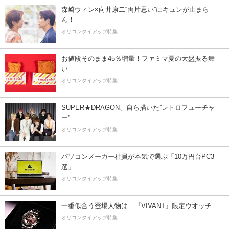
森崎ウィン×向井康二“両片思い”にキュンが止まら
ん！
オリコンタイアップ特集
お値段そのまま45％増量！ファミマ夏の大盤振る舞
い
オリコンタイアップ特集
SUPER★DRAGON、自ら描いた”レトロフューチャ
ー”
オリコンタイアップ特集
パソコンメーカー社員が本気で選ぶ「10万円台PC3
選」
オリコンタイアップ特集
一番似合う登場人物は…『VIVANT』限定ウオッチ
オリコンタイアップ特集