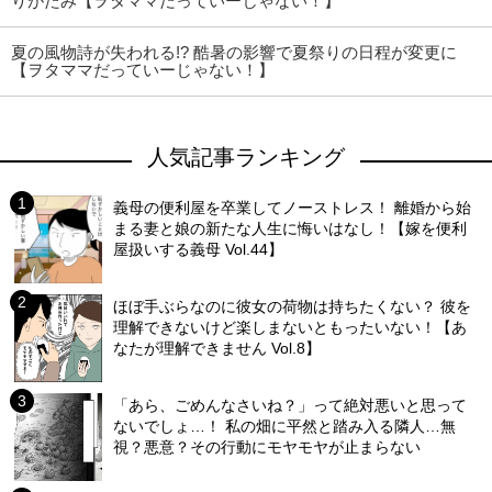
りがたみ【ヲタママだっていーじゃない！】
夏の風物詩が失われる!? 酷暑の影響で夏祭りの日程が変更に
【ヲタママだっていーじゃない！】
人気記事ランキング
義母の便利屋を卒業してノーストレス！ 離婚から始
まる妻と娘の新たな人生に悔いはなし！【嫁を便利
屋扱いする義母 Vol.44】
ほぼ手ぶらなのに彼女の荷物は持ちたくない？ 彼を
理解できないけど楽しまないともったいない！【あ
なたが理解できません Vol.8】
「あら、ごめんなさいね？」って絶対悪いと思って
ないでしょ…！ 私の畑に平然と踏み入る隣人…無
視？悪意？その行動にモヤモヤが止まらない