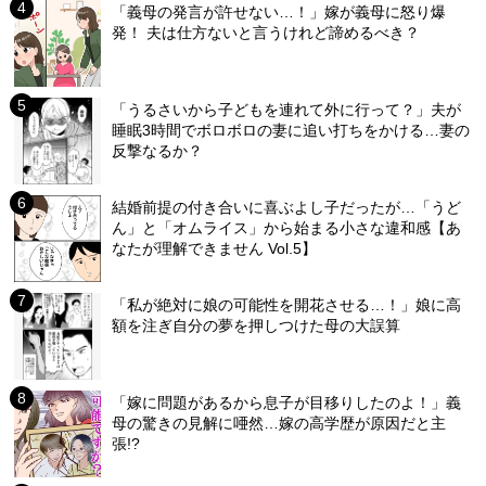
「義母の発言が許せない…！」嫁が義母に怒り爆
発！ 夫は仕方ないと言うけれど諦めるべき？
「うるさいから子どもを連れて外に行って？」夫が
睡眠3時間でボロボロの妻に追い打ちをかける…妻の
反撃なるか？
結婚前提の付き合いに喜ぶよし子だったが…「うど
ん」と「オムライス」から始まる小さな違和感【あ
なたが理解できません Vol.5】
「私が絶対に娘の可能性を開花させる…！」娘に高
額を注ぎ自分の夢を押しつけた母の大誤算
「嫁に問題があるから息子が目移りしたのよ！」義
母の驚きの見解に唖然…嫁の高学歴が原因だと主
張!?