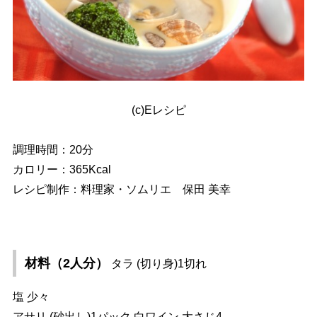
(c)Eレシピ
調理時間：20分
カロリー：365Kcal
レシピ制作：料理家・ソムリエ 保田 美幸
材料（2人分）
タラ (切り身)1切れ
塩 少々
アサリ (砂出し)1パック 白ワイン 大さじ4