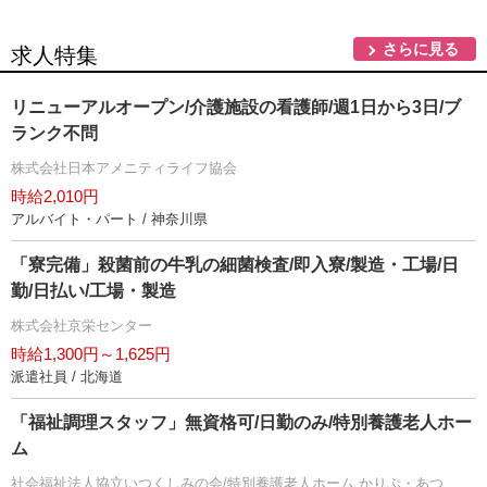
さらに見る
求人特集
リニューアルオープン/介護施設の看護師/週1日から3日/ブ
ランク不問
株式会社日本アメニティライフ協会
時給2,010円
アルバイト・パート / 神奈川県
「寮完備」殺菌前の牛乳の細菌検査/即入寮/製造・工場/日
勤/日払い/工場・製造
株式会社京栄センター
時給1,300円～1,625円
派遣社員 / 北海道
「福祉調理スタッフ」無資格可/日勤のみ/特別養護老人ホー
ム
社会福祉法人協立いつくしみの会/特別養護老人ホーム かりぷ・あつ