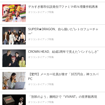
デカすぎ都市伝説発生!?ファミマ45％増量作戦再来
オリコンタイアップ特集
SUPER★DRAGON、自ら描いた”レトロフューチャ
ー”
オリコンタイアップ特集
CROWN HEAD、結成1周年で見えた”バンドらしさ”
オリコンタイアップ特集
【驚愕】メーカー社員が推す「10万円台」神コスパ
PC
オリコンタイアップ特集
「別班のよう」腕時計で『VIVANT』の世界観再現
オリコンタイアップ特集