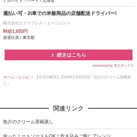
アルバイト・パート / 北海道
週払い可・2t車での米飯商品の店舗配送ドライバー!
株式会社エクスプレス・エージェント
時給1,650円
派遣社員 / 東京都
続きはこちら
sponsored by 求人ボックス
ホーム
>
レシピ
＞ 【今日の献立】2026年2月8日(日)「魚介のクリーム茶碗蒸
し」
関連リンク
魚介のクリーム茶碗蒸し
余ったミートソースもOK！炊き込みご飯にアレンジ