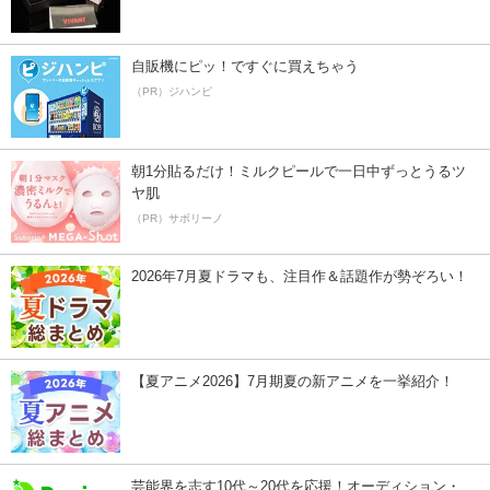
自販機にピッ！ですぐに買えちゃう
（PR）ジハンピ
朝1分貼るだけ！ミルクピールで一日中ずっとうるツ
ヤ肌
（PR）サボリーノ
2026年7月夏ドラマも、注目作＆話題作が勢ぞろい！
【夏アニメ2026】7月期夏の新アニメを一挙紹介！
芸能界を志す10代～20代を応援！オーディション・