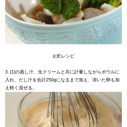
(c)Eレシピ
3. (1)の蒸し汁、生クリームと共に計量しながらボウルに
入れ、だし汁を合計250gになるまで加え、溶いた卵も加
え軽く混ぜる。