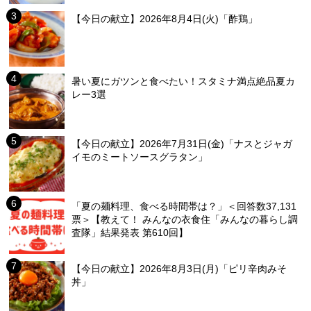
【今日の献立】2026年8月4日(火)「酢鶏」
暑い夏にガツンと食べたい！スタミナ満点絶品夏カ
レー3選
【今日の献立】2026年7月31日(金)「ナスとジャガ
イモのミートソースグラタン」
「夏の麺料理、食べる時間帯は？」＜回答数37,131
票＞【教えて！ みんなの衣食住「みんなの暮らし調
査隊」結果発表 第610回】
【今日の献立】2026年8月3日(月)「ピリ辛肉みそ
丼」