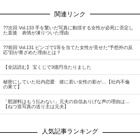
関連リンク
??次回 Vol.133 手を繋いだ写真に動揺する女性が必死に否定し
た直後 表情が凍りついた理由
??前回 Vol.131 ビンゴで1等を当てた女性が見せた“予想外の反
応”顔が青ざめた理由とは？
【全話読む】 宝くじで3億円当たりました
秘密にしていた社内恋愛 彼に若い女性の影が…【社内不倫
の果て】
「慰謝料はもう払わない」元夫の自信ありげな声の理由は…
【ねつ造写真の送り主は元夫】
人気記事ランキング