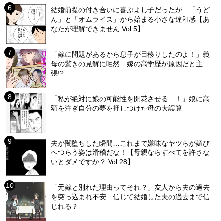
結婚前提の付き合いに喜ぶよし子だったが…「うど
ん」と「オムライス」から始まる小さな違和感【あ
なたが理解できません Vol.5】
「嫁に問題があるから息子が目移りしたのよ！」義
母の驚きの見解に唖然…嫁の高学歴が原因だと主
張!?
「私が絶対に娘の可能性を開花させる…！」娘に高
額を注ぎ自分の夢を押しつけた母の大誤算
夫が闇堕ちした瞬間…これまで嫌味なヤツらが媚び
へつらう姿は滑稽だな！【母親ならすべてを許さな
いとダメですか？ Vol.28】
「元嫁と別れた理由ってそれ？」友人から夫の過去
を突っ込まれ不安…信じて結婚した夫の過去まで信
じれる？