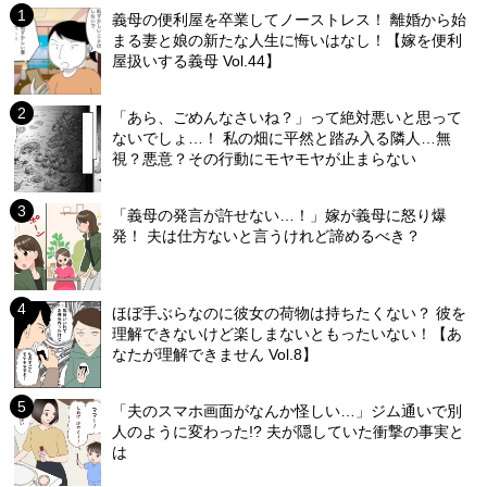
義母の便利屋を卒業してノーストレス！ 離婚から始
まる妻と娘の新たな人生に悔いはなし！【嫁を便利
屋扱いする義母 Vol.44】
「あら、ごめんなさいね？」って絶対悪いと思って
ないでしょ…！ 私の畑に平然と踏み入る隣人…無
視？悪意？その行動にモヤモヤが止まらない
「義母の発言が許せない…！」嫁が義母に怒り爆
発！ 夫は仕方ないと言うけれど諦めるべき？
ほぼ手ぶらなのに彼女の荷物は持ちたくない？ 彼を
理解できないけど楽しまないともったいない！【あ
なたが理解できません Vol.8】
「夫のスマホ画面がなんか怪しい…」ジム通いで別
人のように変わった!? 夫が隠していた衝撃の事実と
は