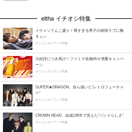
eltha イチオシ特集
イケメンてんこ盛り！尊すぎる男子の純情ラブに胸
キュン
オリコンタイアップ特集
大好評につき再び！ファミマ名物45％増量キャンペ
ーン
オリコンタイアップ特集
SUPER★DRAGON、自ら描いた”レトロフューチャ
ー”
オリコンタイアップ特集
CROWN HEAD、結成1周年で見えた”バンドらしさ”
オリコンタイアップ特集