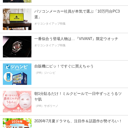
パソコンメーカー社員が本気で選ぶ「10万円台PC3
選」
オリコンタイアップ特集
一番似合う登場人物は…『VIVANT』限定ウオッチ
オリコンタイアップ特集
自販機にピッ！ですぐに買えちゃう
（PR）ジハンピ
朝1分貼るだけ！ミルクピールで一日中ずっとうるツ
ヤ肌
（PR）サボリーノ
2026年7月夏ドラマも、注目作＆話題作が勢ぞろい！