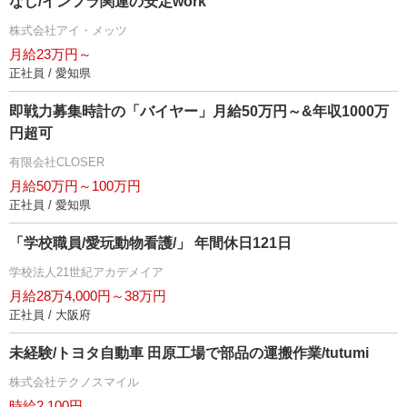
なし/インフラ関連の安定work
株式会社アイ・メッツ
月給23万円～
正社員 / 愛知県
即戦力募集時計の「バイヤー」月給50万円～&年収1000万
円超可
有限会社CLOSER
月給50万円～100万円
正社員 / 愛知県
「学校職員/愛玩動物看護/」 年間休日121日
学校法人21世紀アカデメイア
月給28万4,000円～38万円
正社員 / 大阪府
未経験/トヨタ自動車 田原工場で部品の運搬作業/tutumi
株式会社テクノスマイル
時給2,100円