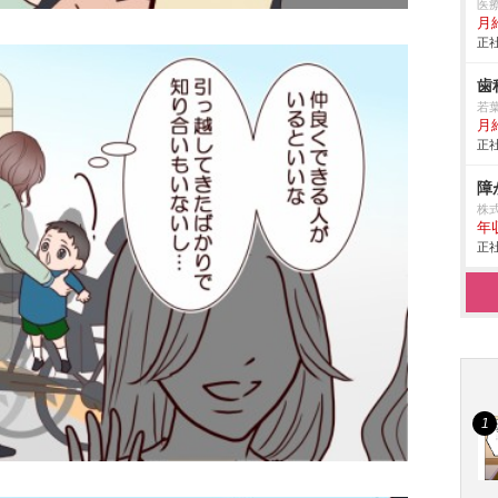
医
月
正社
歯
若
月
正社
障
株
年
正社