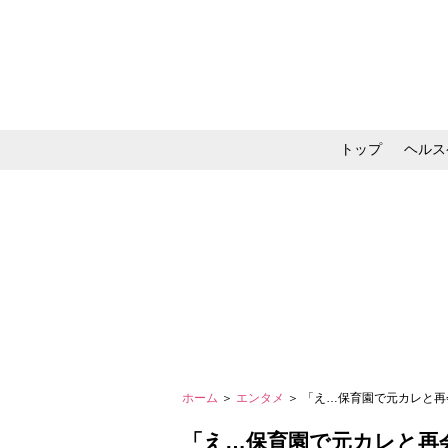
トップ
ヘルス
メイク・コスメ・スキ
ホーム
＞
エンタメ
＞ 「え…保育園で元カレと再
「え…保育園で元カレと再