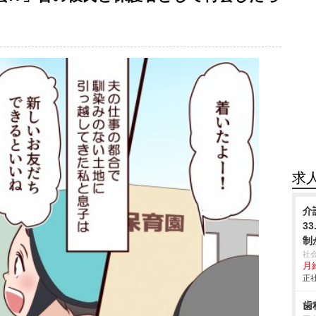
求
介
3
制
社
月給
正社
歯