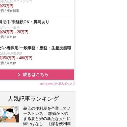
療法人社団ユニメディコ
給23万円
員 / 神奈川県
科助手/未経験OK・賞与あり
葉グリーン歯科
給24万円～28万円
員 / 東京都
がい者採用/一般事務・庶務・生産技能職
式会社神戸製鋼所
収350万円～480万円
員 / 東京都
続きはこちら
sponsored by 求人ボックス
人気記事ランキング
義母の便利屋を卒業してノ
ーストレス！ 離婚から始
まる妻と娘の新たな人生に
悔いはなし！【嫁を便利屋