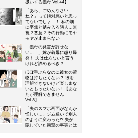
扱いする義母 Vol.44】
「あら、ごめんなさい
ね？」って絶対悪いと思っ
てないでしょ…！ 私の畑
に平然と踏み入る隣人…無
視？悪意？その行動にモヤ
モヤが止まらない
「義母の発言が許せな
い…！」嫁が義母に怒り爆
発！ 夫は仕方ないと言う
けれど諦めるべき？
ほぼ手ぶらなのに彼女の荷
物は持ちたくない？ 彼を
理解できないけど楽しまな
いともったいない！【あな
たが理解できません
Vol.8】
「夫のスマホ画面がなんか
怪しい…」ジム通いで別人
のように変わった!? 夫が
隠していた衝撃の事実とは