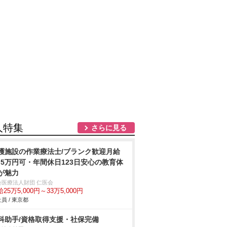
人特集
さらに見る
護施設の作業療法士/ブランク歓迎月給
3.5万円可・年間休日123日安心の教育体
が魅力
会医療法人財団 仁医会
25万5,000円～33万5,000円
員 / 東京都
科助手/資格取得支援・社保完備