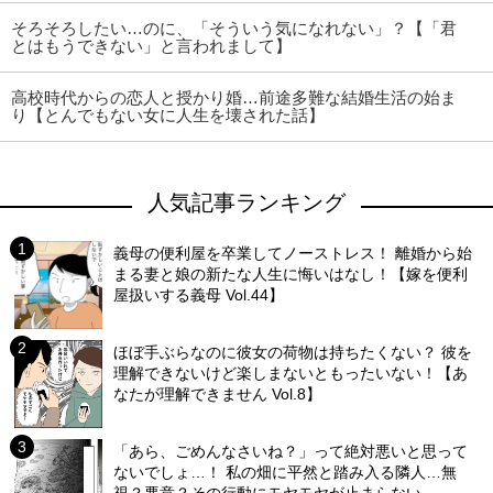
そろそろしたい…のに、「そういう気になれない」？【「君
とはもうできない」と言われまして】
高校時代からの恋人と授かり婚…前途多難な結婚生活の始ま
り【とんでもない女に人生を壊された話】
人気記事ランキング
義母の便利屋を卒業してノーストレス！ 離婚から始
まる妻と娘の新たな人生に悔いはなし！【嫁を便利
屋扱いする義母 Vol.44】
ほぼ手ぶらなのに彼女の荷物は持ちたくない？ 彼を
理解できないけど楽しまないともったいない！【あ
なたが理解できません Vol.8】
「あら、ごめんなさいね？」って絶対悪いと思って
ないでしょ…！ 私の畑に平然と踏み入る隣人…無