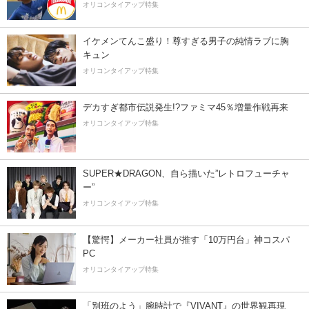
オリコンタイアップ特集
イケメンてんこ盛り！尊すぎる男子の純情ラブに胸
キュン
オリコンタイアップ特集
デカすぎ都市伝説発生!?ファミマ45％増量作戦再来
オリコンタイアップ特集
SUPER★DRAGON、自ら描いた”レトロフューチャ
ー”
オリコンタイアップ特集
【驚愕】メーカー社員が推す「10万円台」神コスパ
PC
オリコンタイアップ特集
「別班のよう」腕時計で『VIVANT』の世界観再現