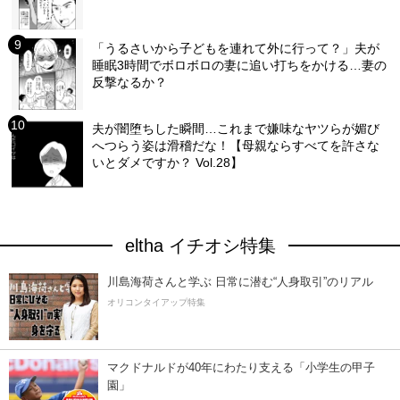
「うるさいから子どもを連れて外に行って？」夫が
睡眠3時間でボロボロの妻に追い打ちをかける…妻の
反撃なるか？
夫が闇堕ちした瞬間…これまで嫌味なヤツらが媚び
へつらう姿は滑稽だな！【母親ならすべてを許さな
いとダメですか？ Vol.28】
eltha イチオシ特集
川島海荷さんと学ぶ 日常に潜む“人身取引”のリアル
オリコンタイアップ特集
マクドナルドが40年にわたり支える「小学生の甲子
園」