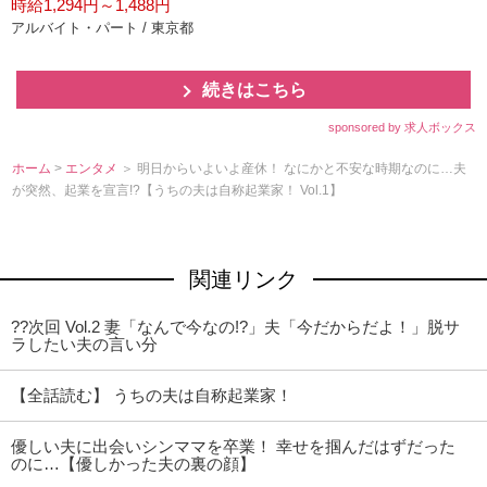
時給1,294円～1,488円
アルバイト・パート / 東京都
続きはこちら
sponsored by 求人ボックス
ホーム
>
エンタメ
＞ 明日からいよいよ産休！ なにかと不安な時期なのに…夫
が突然、起業を宣言!?【うちの夫は自称起業家！ Vol.1】
関連リンク
??次回 Vol.2 妻「なんで今なの!?」夫「今だからだよ！」脱サ
ラしたい夫の言い分
【全話読む】 うちの夫は自称起業家！
優しい夫に出会いシンママを卒業！ 幸せを掴んだはずだった
のに…【優しかった夫の裏の顔】