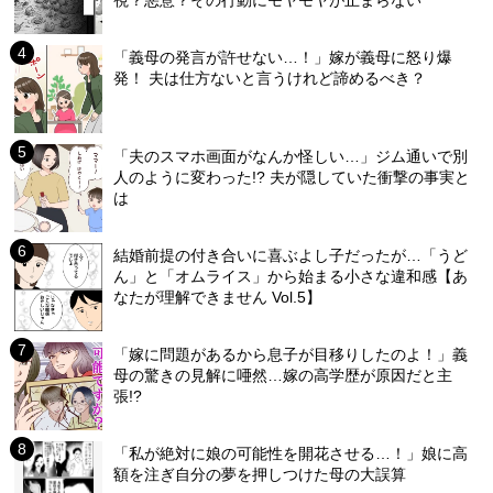
視？悪意？その行動にモヤモヤが止まらない
「義母の発言が許せない…！」嫁が義母に怒り爆
発！ 夫は仕方ないと言うけれど諦めるべき？
「夫のスマホ画面がなんか怪しい…」ジム通いで別
人のように変わった!? 夫が隠していた衝撃の事実と
は
結婚前提の付き合いに喜ぶよし子だったが…「うど
ん」と「オムライス」から始まる小さな違和感【あ
なたが理解できません Vol.5】
「嫁に問題があるから息子が目移りしたのよ！」義
母の驚きの見解に唖然…嫁の高学歴が原因だと主
張!?
「私が絶対に娘の可能性を開花させる…！」娘に高
額を注ぎ自分の夢を押しつけた母の大誤算