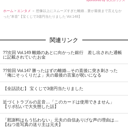
ホーム
>
エンタメ
＞ 想像以上にスムーズすぎた離婚…妻が最後まで言えなか
った“本音”【宝くじで3億円当たりました Vol.148】
関連リンク
??次回 Vol.149 離婚のあとに向かった銀行 差し出された通帳
に記載されていたお金
??前回 Vol.147 勝ったはずの離婚…その直後に突き刺さった
「俺にそっくりだよ」夫の最後の言葉が呪いになる
【全話読む】 宝くじで3億円当たりました
近づくトラブルの足音…「このカードは使用できません」
【リボ払いで大失態した話】
「慰謝料はもう払わない」元夫の自信ありげな声の理由は…
【ねつ造写真の送り主は元夫】