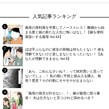
人気記事ランキング
義母の便利屋を卒業してノーストレス！ 離婚から始
まる妻と娘の新たな人生に悔いはなし！【嫁を便利
屋扱いする義母 Vol.44】
ほぼ手ぶらなのに彼女の荷物は持ちたくない？ 彼を
理解できないけど楽しまないともったいない！【あ
なたが理解できません Vol.8】
「あら、ごめんなさいね？」って絶対悪いと思って
ないでしょ…！ 私の畑に平然と踏み入る隣人…無
視？悪意？その行動にモヤモヤが止まらない
「義母の発言が許せない…！」嫁が義母に怒り爆
発！ 夫は仕方ないと言うけれど諦めるべき？