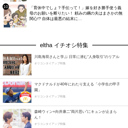
「育休中でしょ？手伝って！」嫁を好き勝手使う義
母のお願いを断りたい！ 頼みの綱の夫はまさかの無
関心!? 自体は最悪の結末に…
eltha イチオシ特集
川島海荷さんと学ぶ 日常に潜む“人身取引”のリアル
オリコンタイアップ特集
マクドナルドが40年にわたり支える「小学生の甲子
園」
オリコンタイアップ特集
森崎ウィン×向井康二“両片思い”にキュンが止まら
ん！
オリコンタイアップ特集