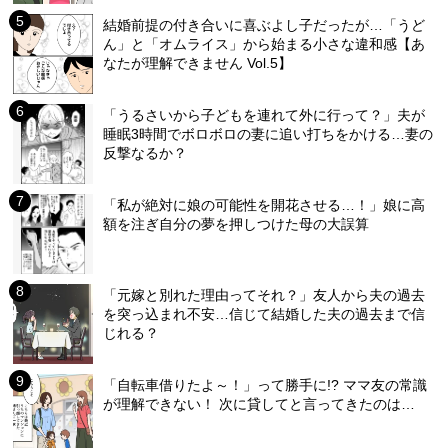
結婚前提の付き合いに喜ぶよし子だったが…「うど
ん」と「オムライス」から始まる小さな違和感【あ
なたが理解できません Vol.5】
「うるさいから子どもを連れて外に行って？」夫が
睡眠3時間でボロボロの妻に追い打ちをかける…妻の
反撃なるか？
「私が絶対に娘の可能性を開花させる…！」娘に高
額を注ぎ自分の夢を押しつけた母の大誤算
「元嫁と別れた理由ってそれ？」友人から夫の過去
を突っ込まれ不安…信じて結婚した夫の過去まで信
じれる？
「自転車借りたよ～！」って勝手に!? ママ友の常識
が理解できない！ 次に貸してと言ってきたのは…