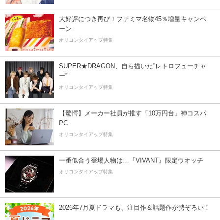
大好評につき再び！ファミマ名物45％増量キャンペ
ーン
オリコンタイアップ特集
SUPER★DRAGON、自ら描いた”レトロフューチャ
ー”
オリコンタイアップ特集
【驚愕】メーカー社員が推す「10万円台」神コスパ
PC
オリコンタイアップ特集
一番似合う登場人物は…『VIVANT』限定ウオッチ
オリコンタイアップ特集
2026年7月夏ドラマも、注目作＆話題作が勢ぞろい！