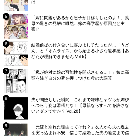
は
「嫁に問題があるから息子が目移りしたのよ！」義
母の驚きの見解に唖然…嫁の高学歴が原因だと主
張!?
結婚前提の付き合いに喜ぶよし子だったが…「うど
ん」と「オムライス」から始まる小さな違和感【あ
なたが理解できません Vol.5】
「私が絶対に娘の可能性を開花させる…！」娘に高
額を注ぎ自分の夢を押しつけた母の大誤算
夫が闇堕ちした瞬間…これまで嫌味なヤツらが媚び
へつらう姿は滑稽だな！【母親ならすべてを許さな
いとダメですか？ Vol.28】
「元嫁と別れた理由ってそれ？」友人から夫の過去
を突っ込まれ不安…信じて結婚した夫の過去まで信