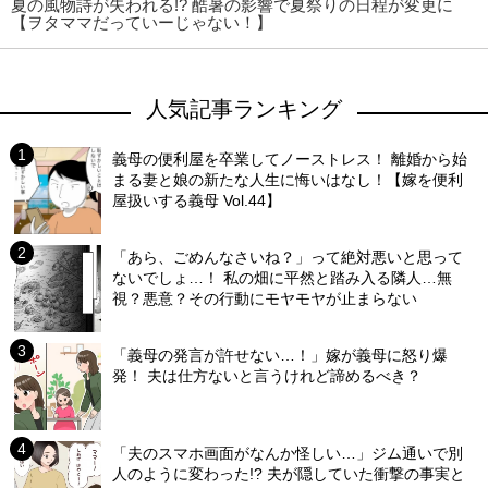
夏の風物詩が失われる!? 酷暑の影響で夏祭りの日程が変更に
【ヲタママだっていーじゃない！】
人気記事ランキング
義母の便利屋を卒業してノーストレス！ 離婚から始
まる妻と娘の新たな人生に悔いはなし！【嫁を便利
屋扱いする義母 Vol.44】
「あら、ごめんなさいね？」って絶対悪いと思って
ないでしょ…！ 私の畑に平然と踏み入る隣人…無
視？悪意？その行動にモヤモヤが止まらない
「義母の発言が許せない…！」嫁が義母に怒り爆
発！ 夫は仕方ないと言うけれど諦めるべき？
「夫のスマホ画面がなんか怪しい…」ジム通いで別
人のように変わった!? 夫が隠していた衝撃の事実と