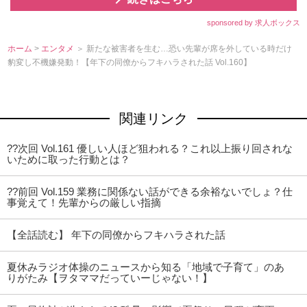
sponsored by 求人ボックス
ホーム
>
エンタメ
＞ 新たな被害者を生む…恐い先輩が席を外している時だけ
豹変し不機嫌発動！【年下の同僚からフキハラされた話 Vol.160】
関連リンク
??次回 Vol.161 優しい人ほど狙われる？これ以上振り回されな
いために取った行動とは？
??前回 Vol.159 業務に関係ない話ができる余裕ないでしょ？仕
事覚えて！先輩からの厳しい指摘
【全話読む】 年下の同僚からフキハラされた話
夏休みラジオ体操のニュースから知る「地域で子育て」のあ
りがたみ【ヲタママだっていーじゃない！】