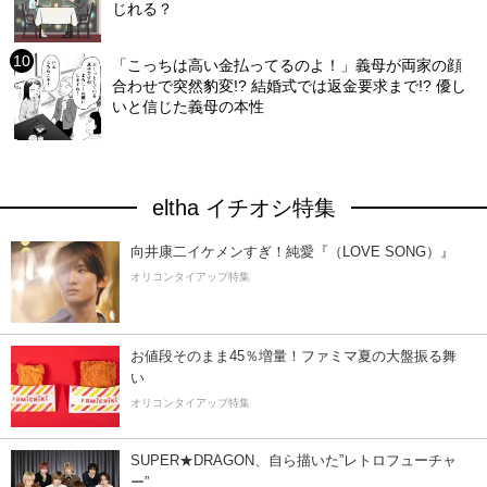
じれる？
「こっちは高い金払ってるのよ！」義母が両家の顔
合わせで突然豹変!? 結婚式では返金要求まで!? 優し
いと信じた義母の本性
eltha イチオシ特集
向井康二イケメンすぎ！純愛『（LOVE SONG）』
オリコンタイアップ特集
お値段そのまま45％増量！ファミマ夏の大盤振る舞
い
オリコンタイアップ特集
SUPER★DRAGON、自ら描いた”レトロフューチャ
ー”