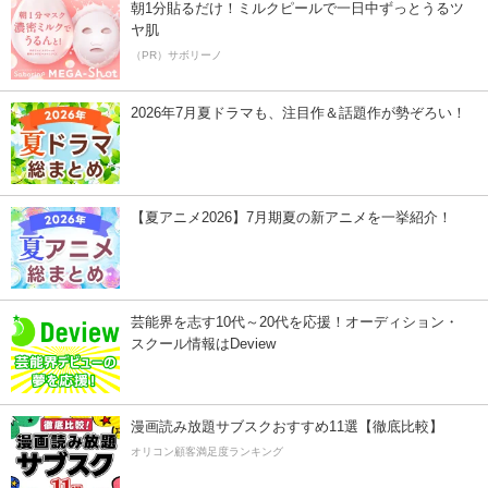
朝1分貼るだけ！ミルクピールで一日中ずっとうるツ
ヤ肌
（PR）サボリーノ
2026年7月夏ドラマも、注目作＆話題作が勢ぞろい！
【夏アニメ2026】7月期夏の新アニメを一挙紹介！
芸能界を志す10代～20代を応援！オーディション・
スクール情報はDeview
漫画読み放題サブスクおすすめ11選【徹底比較】
オリコン顧客満足度ランキング