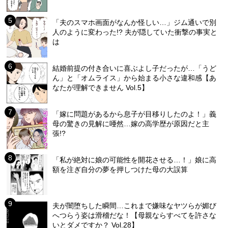
「夫のスマホ画面がなんか怪しい…」ジム通いで別
人のように変わった!? 夫が隠していた衝撃の事実と
は
結婚前提の付き合いに喜ぶよし子だったが…「うど
ん」と「オムライス」から始まる小さな違和感【あ
なたが理解できません Vol.5】
「嫁に問題があるから息子が目移りしたのよ！」義
母の驚きの見解に唖然…嫁の高学歴が原因だと主
張!?
「私が絶対に娘の可能性を開花させる…！」娘に高
額を注ぎ自分の夢を押しつけた母の大誤算
夫が闇堕ちした瞬間…これまで嫌味なヤツらが媚び
へつらう姿は滑稽だな！【母親ならすべてを許さな
いとダメですか？ Vol.28】