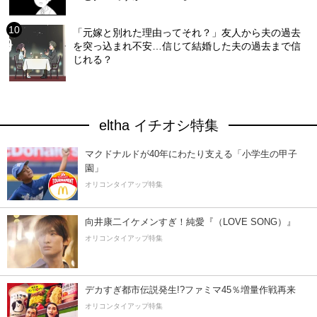
「元嫁と別れた理由ってそれ？」友人から夫の過去
を突っ込まれ不安…信じて結婚した夫の過去まで信
じれる？
eltha イチオシ特集
マクドナルドが40年にわたり支える「小学生の甲子
園」
オリコンタイアップ特集
向井康二イケメンすぎ！純愛『（LOVE SONG）』
オリコンタイアップ特集
デカすぎ都市伝説発生!?ファミマ45％増量作戦再来
オリコンタイアップ特集