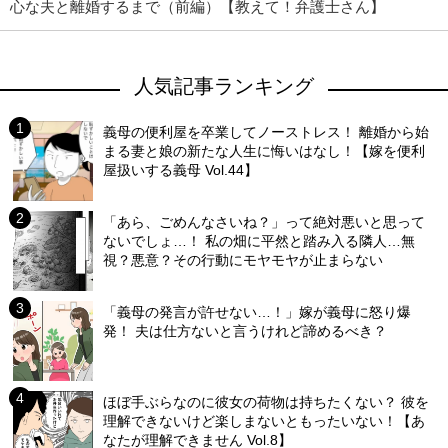
心な夫と離婚するまで（前編）【教えて！弁護士さん】
人気記事ランキング
義母の便利屋を卒業してノーストレス！ 離婚から始
まる妻と娘の新たな人生に悔いはなし！【嫁を便利
屋扱いする義母 Vol.44】
「あら、ごめんなさいね？」って絶対悪いと思って
ないでしょ…！ 私の畑に平然と踏み入る隣人…無
視？悪意？その行動にモヤモヤが止まらない
「義母の発言が許せない…！」嫁が義母に怒り爆
発！ 夫は仕方ないと言うけれど諦めるべき？
ほぼ手ぶらなのに彼女の荷物は持ちたくない？ 彼を
理解できないけど楽しまないともったいない！【あ
なたが理解できません Vol.8】