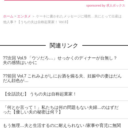
sponsored by 求人ボックス
ホーム
>
エンタメ
＞ ケーキに書かれたメッセージに唖然…夫にとって出産は
他人事？【うちの夫は自称起業家！ Vol.8】
関連リンク
??次回 Vol.9 「ウソだろ…」せっかくのディナーが台無し？
夫の感情はいかに
??前回 Vol.7 これみよがしにお酒を煽る夫、妊娠中の妻はだん
だん顔色が…
【全話読む】 うちの夫は自称起業家！
「何とか言って！」私たちは何の問題もない夫婦…のはずだ
った【優しい夫の秘密は何？】
もう無理…夫と生活するのに耐えられない /家事や育児に無関