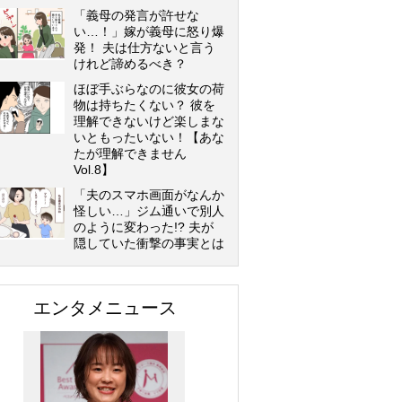
「義母の発言が許せな
い…！」嫁が義母に怒り爆
発！ 夫は仕方ないと言う
けれど諦めるべき？
ほぼ手ぶらなのに彼女の荷
物は持ちたくない？ 彼を
理解できないけど楽しまな
いともったいない！【あな
たが理解できません
Vol.8】
「夫のスマホ画面がなんか
怪しい…」ジム通いで別人
のように変わった!? 夫が
隠していた衝撃の事実とは
エンタメニュース