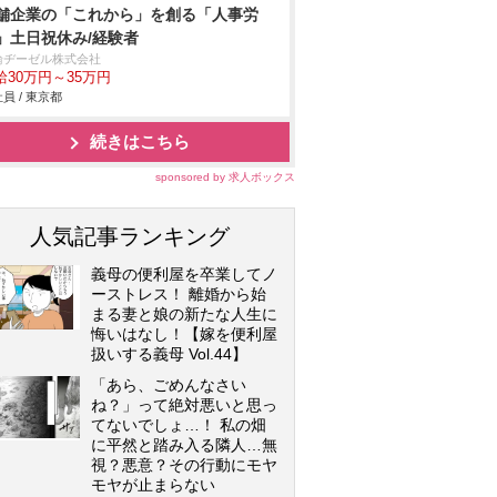
舗企業の「これから」を創る「人事労
」土日祝休み/経験者
輪ヂーゼル株式会社
給30万円～35万円
員 / 東京都
続きはこちら
sponsored by 求人ボックス
人気記事ランキング
義母の便利屋を卒業してノ
ーストレス！ 離婚から始
まる妻と娘の新たな人生に
悔いはなし！【嫁を便利屋
扱いする義母 Vol.44】
「あら、ごめんなさい
ね？」って絶対悪いと思っ
てないでしょ…！ 私の畑
に平然と踏み入る隣人…無
視？悪意？その行動にモヤ
モヤが止まらない