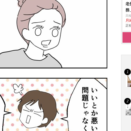
老
務
高
月
正社