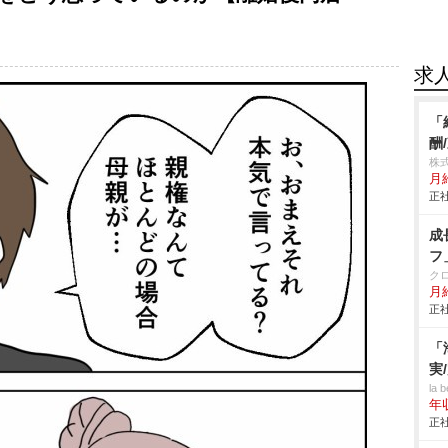
求
「
酬
株
月
正社
成
フ
ク
月
正社
「
実
la 
年
正社