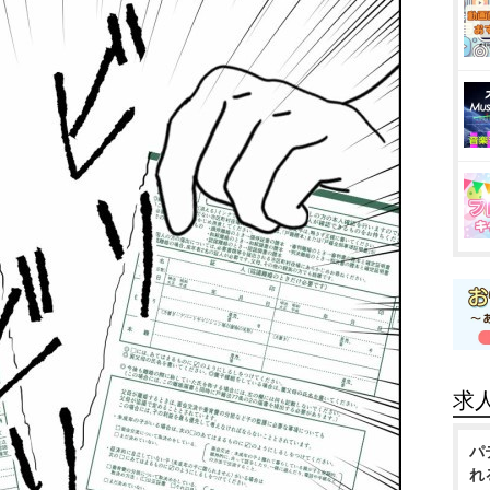
求
パ
れ