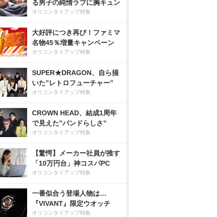
る男子の純情ラブに胸キュン
オリコンタイアップ特集
大好評につき再び！ファミマ
名物45％増量キャンペーン
オリコンタイアップ特集
SUPER★DRAGON、自ら描
いた”レトロフューチャー”
オリコンタイアップ特集
CROWN HEAD、結成1周年
で見えた”バンドらしさ”
オリコンタイアップ特集
【驚愕】メーカー社員が推す
「10万円台」神コスパPC
オリコンタイアップ特集
一番似合う登場人物は…
『VIVANT』限定ウオッチ
オリコンタイアップ特集