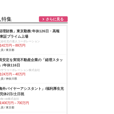
人特集
さらに見る
経理財務」東京勤務:年休126日・高報
/東証プライム上場
式会社北の達人コーポレーション
給42万円～89万円
員 / 東京都
長安定を実現不動産企業の「経理スタッ
」/年休116日
ロサワコーポレーション株式会社
給24万円～40万円
員 / 神奈川県
海外バイヤーアシスタント」/福利厚生充
/完休2日/土日祝
belle vie株式会社
収400万円～700万円
員 / 東京都