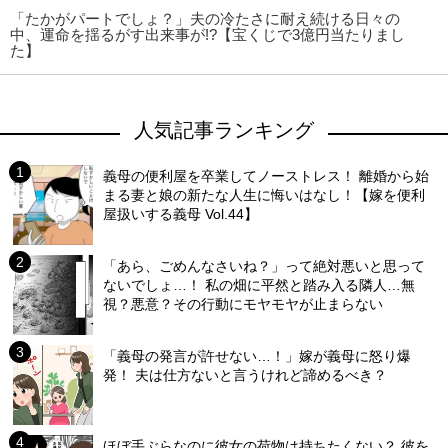
「たかがパートでしょ？」夫の冷たさに耐え続ける日々の
中、運命を揺るがす出来事が!?【宝くじで3億円当たりまし
た】
人気記事ランキング
義母の便利屋を卒業してノーストレス！ 離婚から始
まる妻と娘の新たな人生に悔いはなし！【嫁を便利
屋扱いする義母 Vol.44】
「あら、ごめんなさいね？」って絶対悪いと思って
ないでしょ…！ 私の畑に平然と踏み入る隣人…無
視？悪意？その行動にモヤモヤが止まらない
「義母の発言が許せない…！」嫁が義母に怒り爆
発！ 夫は仕方ないと言うけれど諦めるべき？
ほぼ手ぶらなのに彼女の荷物は持ちたくない？ 彼を