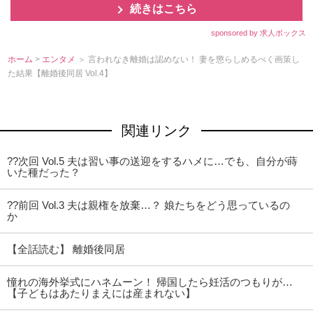
続きはこちら
sponsored by 求人ボックス
ホーム
>
エンタメ
＞ 言われなき離婚は認めない！ 妻を懲らしめるべく画策し
た結果【離婚後同居 Vol.4】
関連リンク
??次回 Vol.5 夫は習い事の送迎をするハメに…でも、自分が蒔
いた種だった？
??前回 Vol.3 夫は親権を放棄…？ 娘たちをどう思っているの
か
【全話読む】 離婚後同居
憧れの海外挙式にハネムーン！ 帰国したら妊活のつもりが…
【子どもはあたりまえには産まれない】