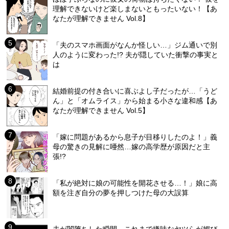
理解できないけど楽しまないともったいない！【あ
なたが理解できません Vol.8】
「夫のスマホ画面がなんか怪しい…」ジム通いで別
人のように変わった!? 夫が隠していた衝撃の事実と
は
結婚前提の付き合いに喜ぶよし子だったが…「うど
ん」と「オムライス」から始まる小さな違和感【あ
なたが理解できません Vol.5】
「嫁に問題があるから息子が目移りしたのよ！」義
母の驚きの見解に唖然…嫁の高学歴が原因だと主
張!?
「私が絶対に娘の可能性を開花させる…！」娘に高
額を注ぎ自分の夢を押しつけた母の大誤算