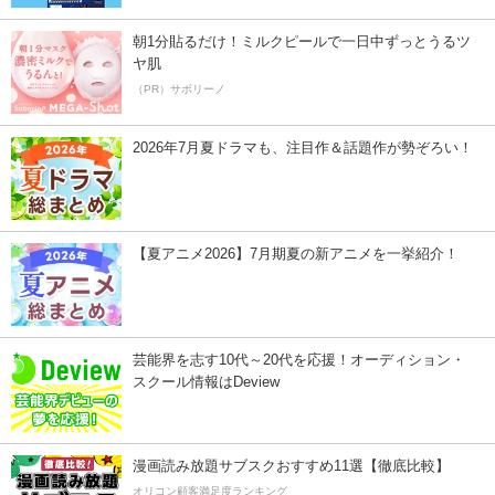
朝1分貼るだけ！ミルクピールで一日中ずっとうるツ
ヤ肌
（PR）サボリーノ
2026年7月夏ドラマも、注目作＆話題作が勢ぞろい！
【夏アニメ2026】7月期夏の新アニメを一挙紹介！
芸能界を志す10代～20代を応援！オーディション・
スクール情報はDeview
漫画読み放題サブスクおすすめ11選【徹底比較】
オリコン顧客満足度ランキング