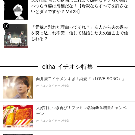
夫が闇堕ちした瞬間…これまで嫌味なヤツらが媚び
へつらう姿は滑稽だな！【母親ならすべてを許さな
いとダメですか？ Vol.28】
「元嫁と別れた理由ってそれ？」友人から夫の過去
を突っ込まれ不安…信じて結婚した夫の過去まで信
じれる？
eltha イチオシ特集
向井康二イケメンすぎ！純愛『（LOVE SONG）』
オリコンタイアップ特集
大好評につき再び！ファミマ名物45％増量キャンペ
ーン
オリコンタイアップ特集