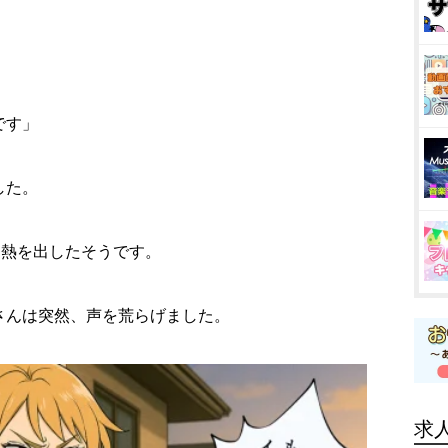
です」
した。
る熱を出したそうです。
さんは突然、声を荒らげました。
求