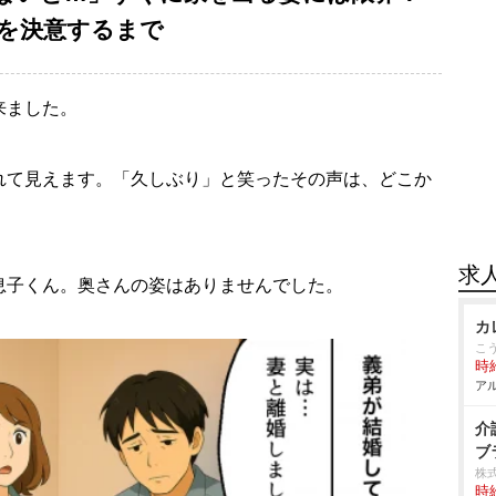
を決意するまで
来ました。
れて見えます。「久しぶり」と笑ったその声は、どこか
求
息子くん。奥さんの姿はありませんでした。
カ
こ
時給
アル
介
ブ
株
時給