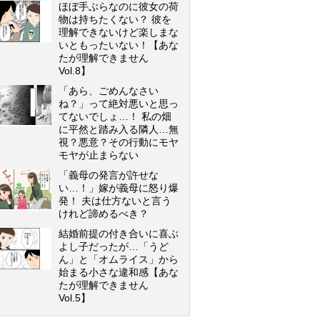
ほぼ手ぶらなのに彼女の荷
物は持ちたくない？ 彼を
理解できないけど楽しまな
いともったいない！【あな
たが理解できません
Vol.8】
「あら、ごめんなさい
ね？」って絶対悪いと思っ
てないでしょ…！ 私の畑
に平然と踏み入る隣人…無
視？悪意？その行動にモヤ
モヤが止まらない
「義母の発言が許せな
い…！」嫁が義母に怒り爆
発！ 夫は仕方ないと言う
けれど諦めるべき？
結婚前提の付き合いに喜ぶ
よし子だったが…「うど
ん」と「オムライス」から
始まる小さな違和感【あな
たが理解できません
Vol.5】