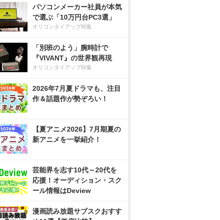
パソコンメーカー社員が本気
で選ぶ「10万円台PC3選」
オリコンタイアップ特集
「別班のよう」腕時計で
『VIVANT』の世界観再現
オリコンタイアップ特集
2026年7月夏ドラマも、注目
作＆話題作が勢ぞろい！
【夏アニメ2026】7月期夏の
新アニメを一挙紹介！
芸能界を志す10代～20代を
応援！オーディション・スク
ール情報はDeview
漫画読み放題サブスクおすす