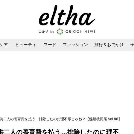
ケア
ビューティ
フード
ファッション
旅行＆おでかけ
ンケア
ダイエット・ボディケア
ヘアスタイル・ヘアアレンジ
供二人の養育費を払う…排除したのに理不尽じゃね？【離婚後同居 Vol.86】
供二人の養育費を払う…排除したのに理不