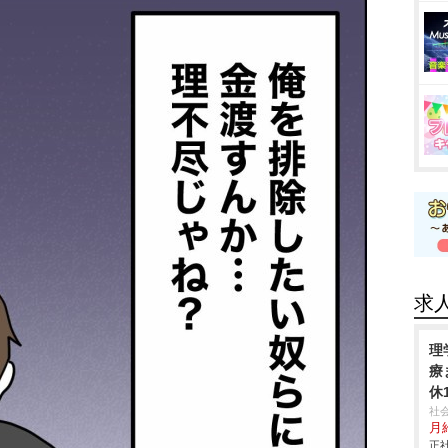
求
理
療
休
社
月給
正社