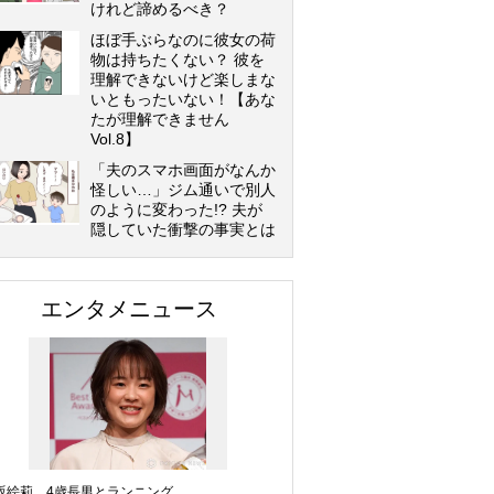
けれど諦めるべき？
ほぼ手ぶらなのに彼女の荷
物は持ちたくない？ 彼を
理解できないけど楽しまな
いともったいない！【あな
たが理解できません
Vol.8】
「夫のスマホ画面がなんか
怪しい…」ジム通いで別人
のように変わった!? 夫が
隠していた衝撃の事実とは
エンタメニュース
坂絵莉、4歳長男とランニング