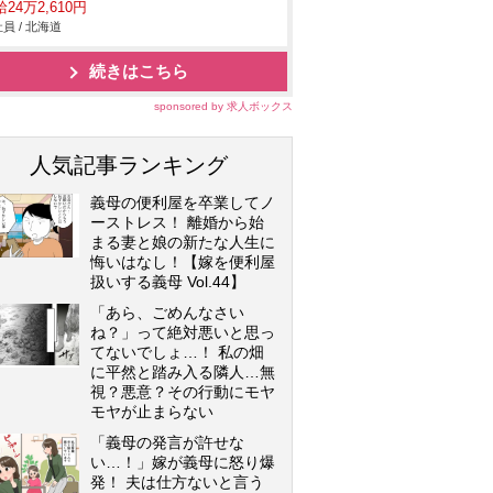
24万2,610円
員 / 北海道
続きはこちら
sponsored by 求人ボックス
人気記事ランキング
義母の便利屋を卒業してノ
ーストレス！ 離婚から始
まる妻と娘の新たな人生に
悔いはなし！【嫁を便利屋
扱いする義母 Vol.44】
「あら、ごめんなさい
ね？」って絶対悪いと思っ
てないでしょ…！ 私の畑
に平然と踏み入る隣人…無
視？悪意？その行動にモヤ
モヤが止まらない
「義母の発言が許せな
い…！」嫁が義母に怒り爆
発！ 夫は仕方ないと言う