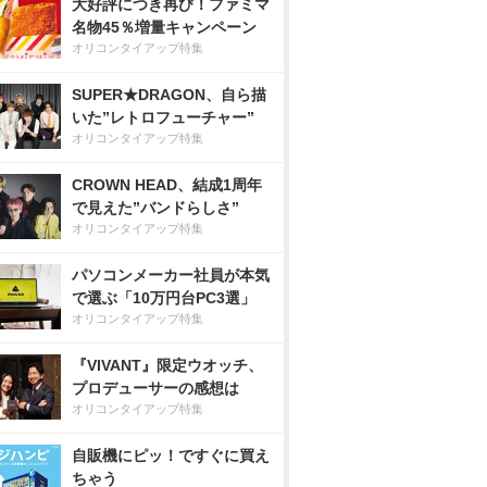
大好評につき再び！ファミマ
名物45％増量キャンペーン
オリコンタイアップ特集
SUPER★DRAGON、自ら描
いた”レトロフューチャー”
オリコンタイアップ特集
CROWN HEAD、結成1周年
で見えた”バンドらしさ”
オリコンタイアップ特集
パソコンメーカー社員が本気
で選ぶ「10万円台PC3選」
オリコンタイアップ特集
『VIVANT』限定ウオッチ、
プロデューサーの感想は
オリコンタイアップ特集
自販機にピッ！ですぐに買え
ちゃう