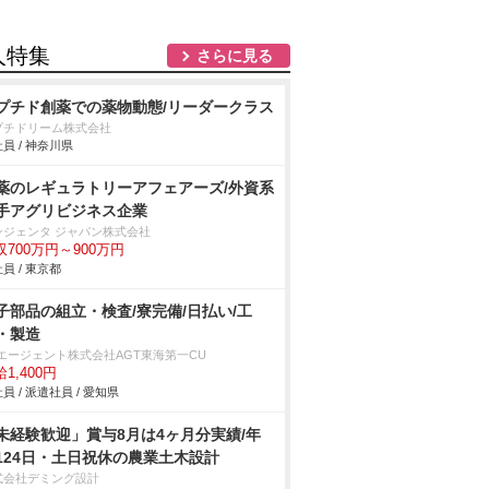
人特集
さらに見る
プチド創薬での薬物動態/リーダークラス
プチドリーム株式会社
員 / 神奈川県
薬のレギュラトリーアフェアーズ/外資系
手アグリビジネス企業
ンジェンタ ジャパン株式会社
収700万円～900万円
員 / 東京都
子部品の組立・検査/寮完備/日払い/工
・製造
Tエージェント株式会社AGT東海第一CU
1,400円
員 / 派遣社員 / 愛知県
未経験歓迎」賞与8月は4ヶ月分実績/年
124日・土日祝休の農業土木設計
式会社デミング設計