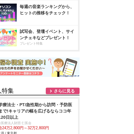
毎週の音楽ランキングから、
ヒットの推移をチェック！
試写会、登壇イベント、サイ
ンチェキなどプレゼント！
プレゼント特集
人特集
さらに見る
学療法士・PT/急性期から訪問・予防医
まで!キャリアの幅を広げるならココ年
120日以上
会医療法人財団 仁医会
24万2,800円～32万2,800円
員 / 東京都