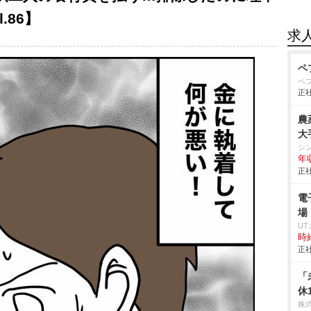
.86】
求
ペ
ペ
正社
農
大
シ
年
正社
電
場
U
時給
正社
「
休
株