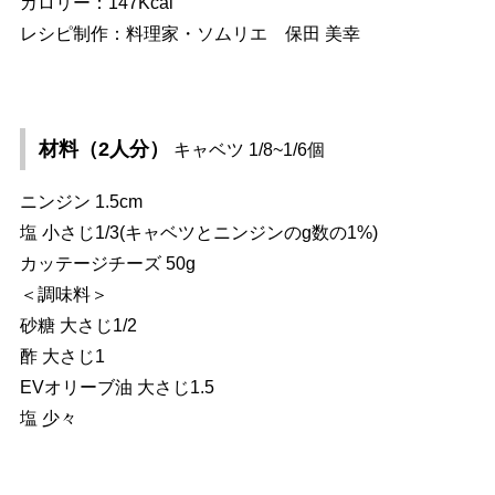
カロリー：147Kcal
レシピ制作：料理家・ソムリエ 保田 美幸
材料（2人分）
キャベツ 1/8~1/6個
ニンジン 1.5cm
塩 小さじ1/3(キャベツとニンジンのg数の1%)
カッテージチーズ 50g
＜調味料＞
砂糖 大さじ1/2
酢 大さじ1
EVオリーブ油 大さじ1.5
塩 少々