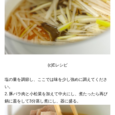
(c)Eレシピ
塩の量を調節し、ここでは味を少し強めに調えてくださ
い。
2. 豚バラ肉と小松菜を加えて中火にし、煮たったら再び
鍋に蓋をして3分蒸し煮にし、器に盛る。