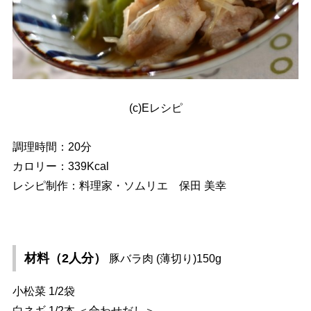
(c)Eレシピ
調理時間：20分
カロリー：339Kcal
レシピ制作：料理家・ソムリエ 保田 美幸
材料（2人分）
豚バラ肉 (薄切り)150g
小松菜 1/2袋
白ネギ 1/2本 ＜合わせだし＞