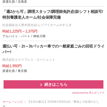
派遣社員 / 北海道
「週2から可」調理スタッフ/調理師免許必須/シフト相談可/
特別養護老人ホーム/社会保障完備
社会福祉法人厚木慈光会/ムツアイホームやすらぎ
時給1,225円～1,375円
アルバイト・パート / 神奈川県
週払い可・2t～3tパッカー車での一般家庭ごみの回収ドライ
バー!
株式会社エクスプレス・エージェント
時給1,950円
派遣社員 / 東京都
続きはこちら
sponsored by 求人ボックス
ホーム
>
レシピ
＞ 【今日の献立】2026年4月8日(水)「豚肉と小松菜のだし
煮」