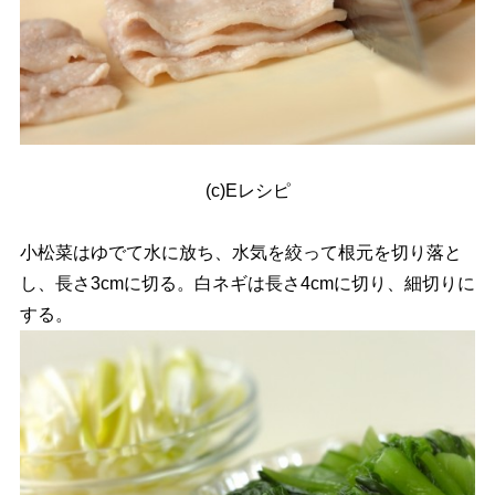
(c)Eレシピ
小松菜はゆでて水に放ち、水気を絞って根元を切り落と
し、長さ3cmに切る。白ネギは長さ4cmに切り、細切りに
する。