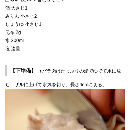
酒 大さじ1
みりん 小さじ2
しょうゆ 小さじ1
昆布 2g
水 200ml
塩 適量
【下準備】
豚バラ肉はたっぷりの湯でゆでて水に放
ち、ザルに上げて水気を切り、長さ4cmに切る。