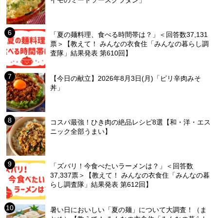
イモのミートソースグラタン」
「夏の麺料理、食べる時間帯は？」＜回答数37,131
票＞【教えて！ みんなの衣食住「みんなの暮らし調
査隊」結果発表 第610回】
【今日の献立】2026年8月3日(月)「ピリ辛肉みそ
丼」
コスパ最強！ひき肉の絶品レシピ8選【和・洋・エス
ニック全部うまい】
「ズバリ！今食べたいラーメンは？」＜回答数
37,337票＞【教えて！ みんなの衣食住「みんなの暮
らし調査隊」結果発表 第612回】
暑い日においしい「夏の麺」について大調査！（ま