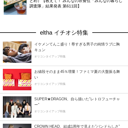
とめ）【教えて！ みんなの衣食住「みんなの暮らし
調査隊」結果発表 第611回】
eltha イチオシ特集
イケメンてんこ盛り！尊すぎる男子の純情ラブに胸
キュン
オリコンタイアップ特集
お値段そのまま45％増量！ファミマ夏の大盤振る舞
い
オリコンタイアップ特集
SUPER★DRAGON、自ら描いた”レトロフューチャ
ー”
オリコンタイアップ特集
CROWN HEAD、結成1周年で見えた”バンドらしさ”