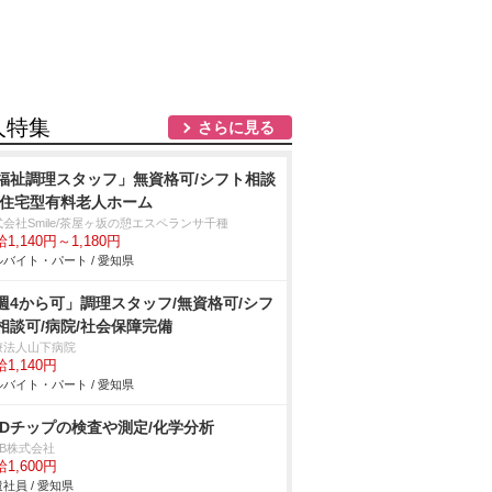
人特集
さらに見る
福祉調理スタッフ」無資格可/シフト相談
/住宅型有料老人ホーム
会社Smile/茶屋ヶ坂の憩エスペランサ千種
1,140円～1,180円
バイト・パート / 愛知県
週4から可」調理スタッフ/無資格可/シフ
相談可/病院/社会保障完備
療法人山下病院
1,140円
バイト・パート / 愛知県
EDチップの検査や測定/化学分析
DB株式会社
1,600円
社員 / 愛知県