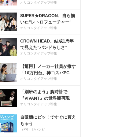
オリコンタイアップ特集
SUPER★DRAGON、自ら描
いた”レトロフューチャー”
オリコンタイアップ特集
CROWN HEAD、結成1周年
で見えた”バンドらしさ”
オリコンタイアップ特集
【驚愕】メーカー社員が推す
「10万円台」神コスパPC
オリコンタイアップ特集
「別班のよう」腕時計で
『VIVANT』の世界観再現
オリコンタイアップ特集
自販機にピッ！ですぐに買え
ちゃう
（PR）ジハンピ