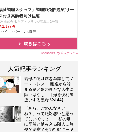
福祉調理スタッフ」調理師免許必須/サー
ス付き高齢者向け住宅
&A 株式会社/ケア・ブリッジ帝塚山2号館
1,177円
バイト・パート / 大阪府
続きはこちら
sponsored by 求人ボックス
人気記事ランキング
義母の便利屋を卒業してノ
ーストレス！ 離婚から始
まる妻と娘の新たな人生に
悔いはなし！【嫁を便利屋
扱いする義母 Vol.44】
「あら、ごめんなさい
ね？」って絶対悪いと思っ
てないでしょ…！ 私の畑
に平然と踏み入る隣人…無
視？悪意？その行動にモヤ