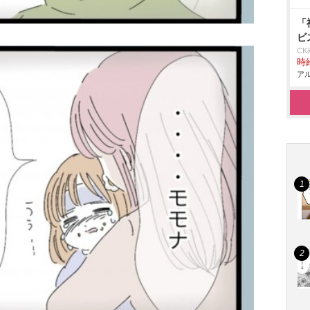
「
ビ
CK
時給
アル