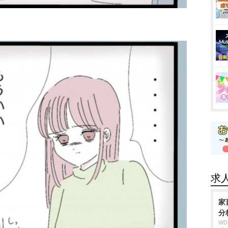
求
家
分
W