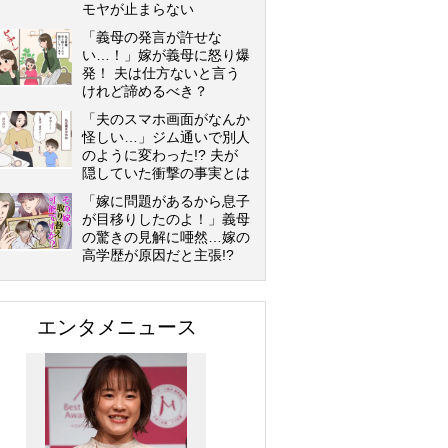
モヤが止まらない
「義母の発言が許せな
い…！」嫁が義母に怒り爆
発！ 夫は仕方ないと言う
けれど諦めるべき？
「夫のスマホ画面がなんか
怪しい…」ジム通いで別人
のように変わった!? 夫が
隠していた衝撃の事実とは
「嫁に問題があるから息子
が目移りしたのよ！」義母
の驚きの見解に唖然…嫁の
高学歴が原因だと主張!?
エンタメニュース