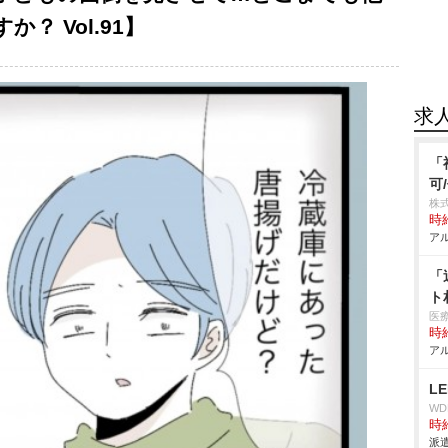
？ Vol.91】
求
「
可
株式
時給
アル
「
ト
医
時給
アル
L
W
時給
派遣