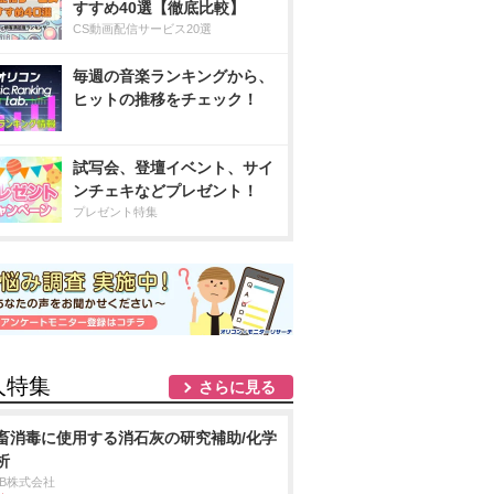
すすめ40選【徹底比較】
CS動画配信サービス20選
毎週の音楽ランキングから、
ヒットの推移をチェック！
試写会、登壇イベント、サイ
ンチェキなどプレゼント！
プレゼント特集
人特集
さらに見る
畜消毒に使用する消石灰の研究補助/化学
析
DB株式会社