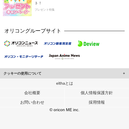
ト！
プレゼント特集
オリコングループサイト
クッキーの使用について
このサイトでは Cookie を使用して、ユーザーに合わせたコンテンツや広告の
elthaとは
表示、ソーシャル メディア機能の提供、広告の表示回数やクリック数の測定を
会社概要
個人情報保護方針
行っています。
また、ユーザーによるサイトの利用状況についても情報を収集し、ソーシャル
お問い合わせ
採用情報
メディアや広告配信、データ解析の各パートナーに提供しています。
各パートナーは、この情報とユーザーが各パートナーに提供した他の情報や、
© oricon ME inc.
ユーザーが各パートナーのサービスを使用したときに収集した他の情報を組み
合わせて使用することがあります。