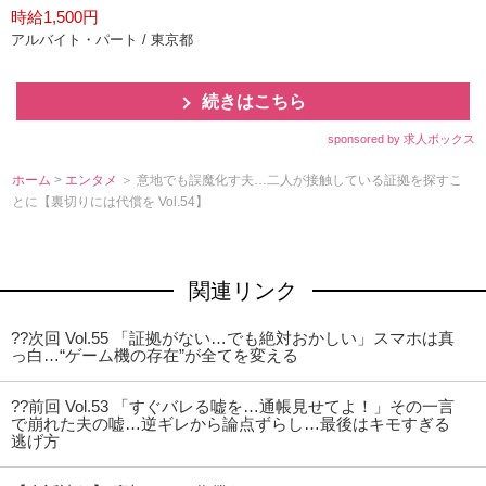
時給1,500円
アルバイト・パート / 東京都
続きはこちら
sponsored by 求人ボックス
ホーム
>
エンタメ
＞ 意地でも誤魔化す夫…二人が接触している証拠を探すこ
とに【裏切りには代償を Vol.54】
関連リンク
??次回 Vol.55 「証拠がない…でも絶対おかしい」スマホは真
っ白…“ゲーム機の存在”が全てを変える
??前回 Vol.53 「すぐバレる嘘を…通帳見せてよ！」その一言
で崩れた夫の嘘…逆ギレから論点ずらし…最後はキモすぎる
逃げ方