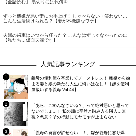
【全話読む】 裏切りには代償を
ずっと機嫌が悪い妻にお手上げ！ しゃべらない・笑わない…
こんな生活続けられる？【妻が不機嫌なワケ】
夫婦の歯車はいつから狂った？ こんなはずじゃなかったのに
【私たち…仮面夫婦です】
人気記事ランキング
義母の便利屋を卒業してノーストレス！ 離婚から始
まる妻と娘の新たな人生に悔いはなし！【嫁を便利
屋扱いする義母 Vol.44】
「あら、ごめんなさいね？」って絶対悪いと思って
ないでしょ…！ 私の畑に平然と踏み入る隣人…無
視？悪意？その行動にモヤモヤが止まらない
「義母の発言が許せない…！」嫁が義母に怒り爆