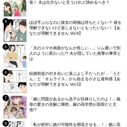
発！ 夫は仕方ないと言うけれど諦めるべき？
ほぼ手ぶらなのに彼女の荷物は持ちたくない？ 彼を
理解できないけど楽しまないともったいない！【あ
なたが理解できません Vol.8】
「夫のスマホ画面がなんか怪しい…」ジム通いで別
人のように変わった!? 夫が隠していた衝撃の事実と
は
結婚前提の付き合いに喜ぶよし子だったが…「うど
ん」と「オムライス」から始まる小さな違和感【あ
なたが理解できません Vol.5】
「嫁に問題があるから息子が目移りしたのよ！」義
母の驚きの見解に唖然…嫁の高学歴が原因だと主
張!?
「私が絶対に娘の可能性を開花させる…！」娘に高