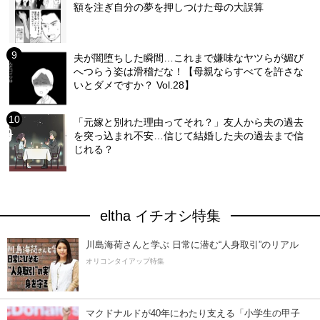
額を注ぎ自分の夢を押しつけた母の大誤算
夫が闇堕ちした瞬間…これまで嫌味なヤツらが媚び
へつらう姿は滑稽だな！【母親ならすべてを許さな
いとダメですか？ Vol.28】
「元嫁と別れた理由ってそれ？」友人から夫の過去
を突っ込まれ不安…信じて結婚した夫の過去まで信
じれる？
eltha イチオシ特集
川島海荷さんと学ぶ 日常に潜む“人身取引”のリアル
オリコンタイアップ特集
マクドナルドが40年にわたり支える「小学生の甲子