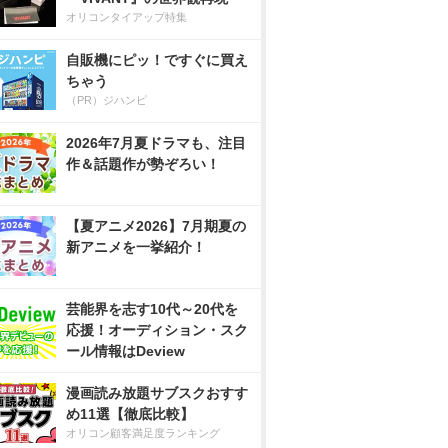
オリコンタイアップ特集
自販機にピッ！ですぐに買え
ちゃう
（PR）ジハンピ
2026年7月夏ドラマも、注目
作＆話題作が勢ぞろい！
【夏アニメ2026】7月期夏の
新アニメを一挙紹介！
芸能界を志す10代～20代を
応援！オーディション・スク
ール情報はDeview
漫画読み放題サブスクおすす
め11選【徹底比較】
オリコン顧客満足度ランキング