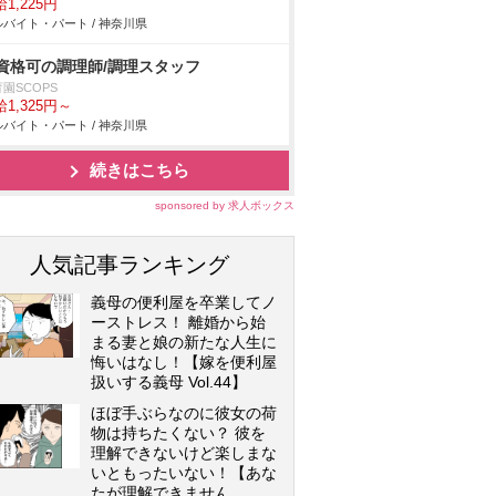
1,225円
バイト・パート / 神奈川県
資格可の調理師/調理スタッフ
園SCOPS
1,325円～
バイト・パート / 神奈川県
続きはこちら
sponsored by 求人ボックス
人気記事ランキング
義母の便利屋を卒業してノ
ーストレス！ 離婚から始
まる妻と娘の新たな人生に
悔いはなし！【嫁を便利屋
扱いする義母 Vol.44】
ほぼ手ぶらなのに彼女の荷
物は持ちたくない？ 彼を
理解できないけど楽しまな
いともったいない！【あな
たが理解できません