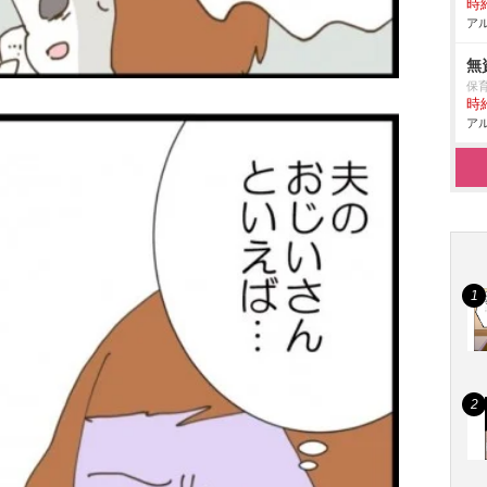
時給
アル
無
保育
時給
アル