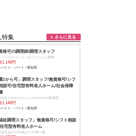
人特集
さらに見る
資格可の調理師/調理スタッフ
ルパーステーションはーとらいふ豊橋
1,140円
バイト・パート / 愛知県
週1から可」調理スタッフ/無資格可/シフ
相談可/住宅型有料老人ホーム/社会保障
備
式会社さわやからいふ/さわやかの家稲西
1,140円
バイト・パート / 愛知県
福祉調理スタッフ」無資格可/シフト相談
/住宅型有料老人ホーム
式会社あかりや/あかりや茅ヶ崎