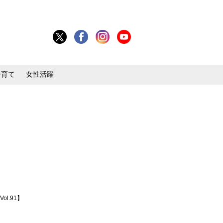
子育て
女性活躍
l.91】