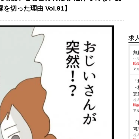
切った理由 Vol.91】
求
無
ヘ
時給
アル
「
ト
完
株
時給
アル
「
可
株