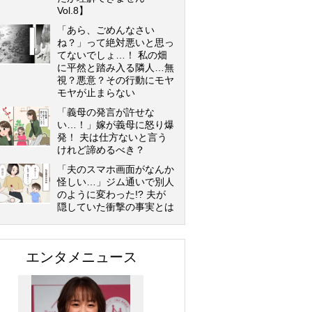
Vol.8】
「あら、ごめんなさい
ね？」って絶対悪いと思っ
てないでしょ…！ 私の畑
に平然と踏み入る隣人…無
視？悪意？その行動にモヤ
モヤが止まらない
「義母の発言が許せな
い…！」嫁が義母に怒り爆
発！ 夫は仕方ないと言う
けれど諦めるべき？
「夫のスマホ画面がなんか
怪しい…」ジム通いで別人
のように変わった!? 夫が
隠していた衝撃の事実とは
エンタメニュース