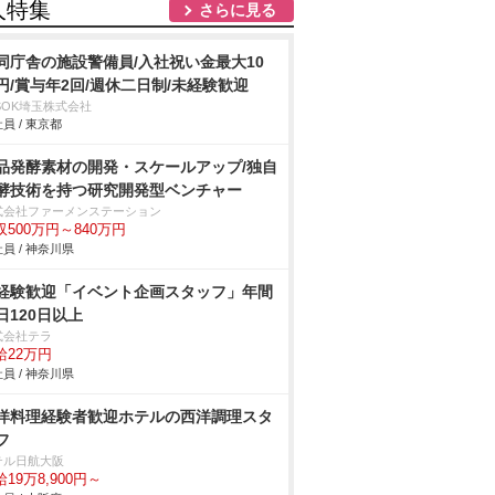
人特集
さらに見る
同庁舎の施設警備員/入社祝い金最大10
円/賞与年2回/週休二日制/未経験歓迎
SOK埼玉株式会社
員 / 東京都
品発酵素材の開発・スケールアップ/独自
酵技術を持つ研究開発型ベンチャー
式会社ファーメンステーション
収500万円～840万円
員 / 神奈川県
経験歓迎「イベント企画スタッフ」年間
日120日以上
式会社テラ
給22万円
員 / 神奈川県
洋料理経験者歓迎ホテルの西洋調理スタ
フ
テル日航大阪
19万8,900円～