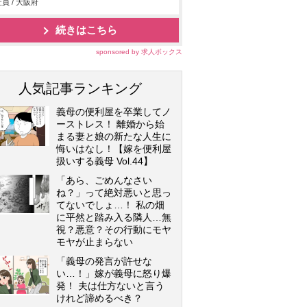
員 / 大阪府
続きはこちら
sponsored by 求人ボックス
人気記事ランキング
義母の便利屋を卒業してノ
ーストレス！ 離婚から始
まる妻と娘の新たな人生に
悔いはなし！【嫁を便利屋
扱いする義母 Vol.44】
「あら、ごめんなさい
ね？」って絶対悪いと思っ
てないでしょ…！ 私の畑
に平然と踏み入る隣人…無
視？悪意？その行動にモヤ
モヤが止まらない
「義母の発言が許せな
い…！」嫁が義母に怒り爆
発！ 夫は仕方ないと言う
けれど諦めるべき？