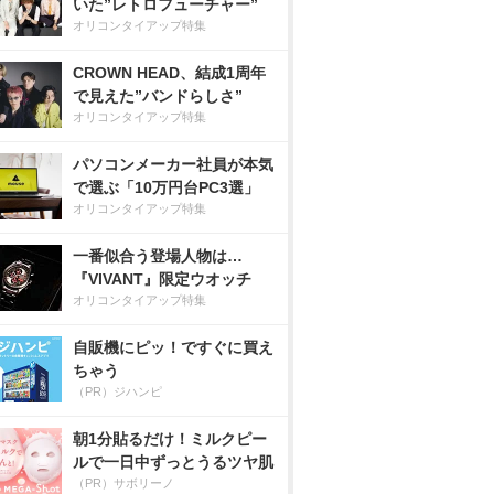
いた”レトロフューチャー”
オリコンタイアップ特集
CROWN HEAD、結成1周年
で見えた”バンドらしさ”
オリコンタイアップ特集
パソコンメーカー社員が本気
で選ぶ「10万円台PC3選」
オリコンタイアップ特集
一番似合う登場人物は…
『VIVANT』限定ウオッチ
オリコンタイアップ特集
自販機にピッ！ですぐに買え
ちゃう
（PR）ジハンピ
朝1分貼るだけ！ミルクピー
ルで一日中ずっとうるツヤ肌
（PR）サボリーノ