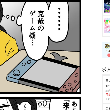
求
日
1
株
月
正社
こ