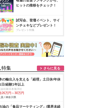
毎週の音楽ランキングから、
ヒットの推移をチェック！
試写会、登壇イベント、サイ
ンチェキなどプレゼント！
プレゼント特集
人特集
さらに見る
本の輸出入を支える「経理」土日休/年休
21日/経験1年以上
式会社新日本海洋社
給26万円～30万円
員 / 神奈川県
め油の「食品マーケティング」/業界未経