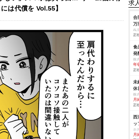
求
は代償を Vol.55】
合
万
AL
正社
食
発
株
年
正社
未
休
株
月
正社
西
ッ
ホ
月給